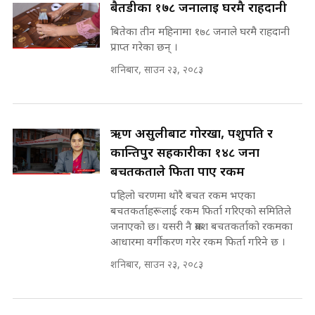
Prachanda, Rabi, Gagan Stand
बैतडीका १७८ जनालाई घरमै राहदानी
on the Same Page ||
घुसको डिल गर्ने मन्त्रीकाे राजिनामा,
बितेका तीन महिनामा १७८ जनाले घरमै राहदानी
SIDHAKURA ||
भूमिसुधार मन्त्रीलाई जोगाइदै ! ||
प्राप्त गरेका छन् ।
SIDHAKURA ||
शनिबार, साउन २३, २०८३
सहकारी पीडितसँग मन्त्री प्रतिभा रावलले
भनिन्–साथ दिनुहोस्, दबाब होइन ||
Sidhakura || Pratibha Rawal
७८ लाख घुस खाने मन्त्री ! जोगाउने
प्रधानमन्त्री ? || SIDHAKURA ||
ऋण असुलीबाट गोरखा, पशुपति र
SIDHAKURA INVESTIGATION
कान्तिपुर सहकारीका १४८ जना
||
बचतकर्ताले फिर्ता पाए रकम
रसुवाकाे भाङ्गे झरना | Bhange
Waterfall of Rasuwa ||
पहिलो चरणमा थोरै बचत रकम भएका
SIDHAKURA ||
मन्त्री र पूर्व मन्त्रीको ७८ लाख घुस डिलको
बचतकर्ताहरूलाई रकम फिर्ता गरिएको समितिले
अडियो | FULL AUDIO |
जनाएको छ। यसरी नै क्रमश बचतकर्ताको रकमका
SIDHAKURA |
आधारमा वर्गीकरण गरेर रकम फिर्ता गरिने छ ।
कहिले बन्ला चक्रपथ ? विस्तार कार्यमा
शनिबार, साउन २३, २०८३
किन भइरहेछ ढिलाइ ?The Ring Road
Expansion Dilemma |
मन्त्री राजकुमारलाई घुस दिने विचौलीया
SIDHAKURA |
पूर्व मन्त्री रञ्जिता || SIDHAKURA