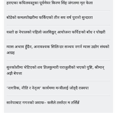
हराएका कपिलवस्तुका पूर्वमेयर किरण सिंह जंगलमा मृत फेला
भिजिट भिसामा गृह मन्त्रालयकै सेटिङः१
अर्ब बढी घुस!|| SIDHAKURA ||
बोडेको कमलपोखरीमा फर्किएको तीन सय वर्ष पुरानो सुन्दरता
यस्तो छ नेपालको पहिलो जलविद्युत् आयोजना फर्पिङको बाँध र पोखरी
एभरेष्ट अस्पताल फलोअपः CCTV फुटेज
ग्यास अभाव हुँदैन, अनावश्यक सिलिन्डर सञ्चय नगर्न ग्यास उद्योग संघको
गायब || Everest Hospital
Followup: CCTV Footage Lost |
आग्रह
SIDHAKURA |
सुनकोशीमा भेटिएको शव तिलकुमारी पराजुलीको भएको पुष्टि, श्रीमान्
अझै बेपत्ता
‘नागरिक, नीति र नेतृत्व’ कार्यक्रममा मन्त्रीलाई जोड्दै रास्वपा
सानेपाबाट गगनको जवाफ– कसैले तर्साएर म तर्सिन्नँ