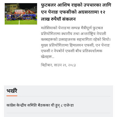
||
फुटबलर आशिष राईको उपचारका लागि
एन पेनाङ एफसीको अग्रसरतामा १२
लाख रुपैयाँ संकलन
मन्त्रीले घुस डिल गरेको अडियो ! दुई झोला
मलेसियाको पेनाङमा सम्पन्न मैत्रीपूर्ण फुटबल
नोट मन्त्रीलाई घुस | SIDHAKURA |
प्रतियोगितामा स्थानीय तथा अन्तर्राष्ट्रिय नेपाली
SIDHAKURA INVESTIGATION |
क्लबहरूको उत्साहजनक सहभागिता रहेको थियो।
मुख्य प्रतियोगितामा हिमालयन एफसी, एन पेनाङ
एफसी र नेपबोर्न एफसी बीच प्रतिस्पर्धात्मक
खेलहरू...
मृतकका परिवारप्रति मेडिकल काउन्सीलको
बदनियत ! न्याय खोज्दै भौतारिदै सुवास
बिहीबार, साउन २१, २०८३
|| THE REPORTER ||
भर्खरै
EXCLUSIVE - भिजिट भिसामा सेटिङको
गोप्य अडियो र म्यासेज, गृह मन्त्रालय
कनेक्सन ! || VISIT VISA SCAM
कांग्रेस केन्द्रीय समिति बैठकका यी हुन् ८ एजेन्डा