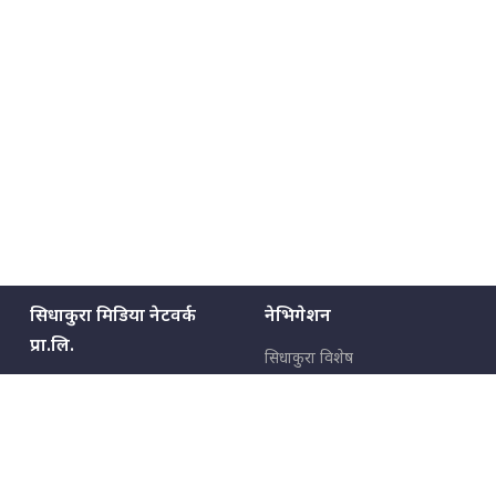
सिधाकुरा मिडिया नेटवर्क
नेभिगेशन
प्रा.लि.
सिधाकुरा विशेष
बालुवाटार–०३ काठमाडौँ, नेपाल
सबै कुरा
जनताका कुरा
सम्पर्क: ९८५१३६२६६६,
९८०२३६२६६६
उपभोक्ताका कुरा
इमेल:
news@sidhakura.com
,
info@sidhakura.com
अपराध