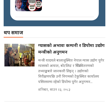
प्रश्नपत्र लिक गर्ने सुलभ सर ? ||
SIDHAKURA ||
प्रधानमन्त्री बालेनले सम्बोधनमा के भने ?
|| PM BALEN ADDRESS ||
SIDHAKURA ||
अख्तियारको कठघरामा घुस्याहा मन्त्रीहरू
! || CIAA Investigation over
थप समाज
Corrupted Minister ||
SIDHAKURA
अदालतको गुनासो अब सिधै सर्वोच्चमा
ग्यासको अभावः कम्पनी र डिपोमा उद्योग
|| Court Grievances Directly to
मन्त्रीको अनुगमन
the Supreme Court ||
पोप्पोको पासोः कमाउने लोभमा घरबार नै
SIDHAKURA
उठिबास | The Dark Side of
मन्त्री यादवले बालाजुस्थित नेपाल ग्यास उद्योग पुगेर
'Poppo Live'-SIDHAKURA
ग्यासको आयात, बोटलिङ र बिक्री वितरणको
INVESTIGATION
तथ्याङ्कबारे जानकारी लिइन् । उद्योगको
मोबिलिटीमा महिलाको पहुँच विस्तार गर्दै
निरीक्षणपछि उनी निगमको टेकुस्थित कार्यालय
इनड्राइभ || SIDHAKURA ||
पसिरसरमा रहेको डिपोमा पुगेर अनुगमन...
मन्त्री आउने बित्तिकै सुरु भएको थियो
शनिबार, साउन २३, २०८३
घुसको डिल || Raj Kumar Gupta ||
SIDHAKURA ||
राष्ट्रिय सवालमा ९ दल एकजुट ||