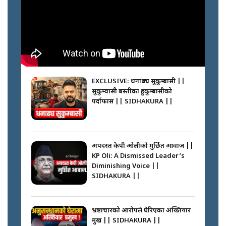
Inside Department of
Passports Nepal || SIDHAKURA
||
मन्त्री जन्माउने कारखाना ||
SIDHAKURA || THE REPORTER
||
कहाँ हरायो ग्यास ? || Where Did
the Gas Go? || SIDHAKURA ||
EXCLUSIVE: धनाढ्य सुकुम्बासी ||
सुकुम्वासी बस्तीका हुकुम्बासीको
फेरि स्वर्गनर्कको यात्रामा ओली–प्रचण्ड ||
पर्दाफास || SIDHAKURA ||
SIDHAKURA ||
पासपोर्ट पाउन फेरि सकस । के हो समस्या
? || SIDHAKURA ||
अपदस्त केपी ओलीको मुर्छित आवाज ||
KP Oli: A Dismissed Leader’s
कस्तो छ नागढुङ्गा सुरुङमार्ग ? ||
Diminishing Voice ||
SIDHAKURA ||
SIDHAKURA ||
घरबाट निस्किएर आफ्नै घरमा आगो
लगाउन जानेलाई रोकौँः रवि लामिछाने ||
SIDHAKURA ||
भ्रष्टाचारको आरोपले घेरिएका अख्तियार
प्रमुख || SIDHAKURA ||