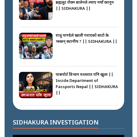
ब्रह्मलुट रोक्न बालेनले ल्याए नयाँ कानुन
|| SIDHAKURA ||
कप्तानगञ्जपछि मधेसमा के हुँदैछ ?
आगो निभाउने कि तेल थप्ने ? WHATS
HAPPENING IN MADHESH ? ||
राजु पाण्डेले खाली गराएको बाटो के
भन्छन् स्थानीय ? || SIDHAKURA ||
कप्तानगञ्ज घटनाको सुरुवात कसरी
भयो ? के के भयो ? || SUNSARI
CASE || SIDHAKURA || THE
पासपोर्ट विभाग मध्यरात पनि खुला ||
REPORTER ||
Inside Department of
Passports Nepal || SIDHAKURA
||
भीड नियन्त्रण गर्न बारम्बार किन चुक्दैछ
प्रहरी ? Police repeatedly fail to
control crowds ?
कहाँ हरायो ग्यास ? || Where Did
the Gas Go? || SIDHAKURA ||
SIDHAKURA INVESTIGATION