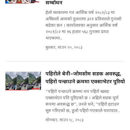
सम्बोधन
मन्त्री राजकुमारलाई घुस दिने विचौलीया
हेलो सरकारमा गत आर्थिक वर्ष २०८२/८३ मा
पूर्व मन्त्री रञ्जिता || SIDHAKURA
अघिल्लो आवको तुलनामा ३२१ प्रतिशतले गुनासो
||
बढेका छन । कार्यालयका अनुसार आर्थिक वर्ष
२०८१/८२ मा १६ हजार ५६८ गुनासा प्राप्त
भएकामा...
बुधबार, साउन २०, २०८३
मन्त्रीले घुस डिल गरेको अडियो ! दुई झोला
नोट मन्त्रीलाई घुस | SIDHAKURA |
SIDHAKURA INVESTIGATION |
पहिरोले बेनी–जोमसोम सडक अवरुद्ध,
पहिरो पन्छाउने क्रममा एक्साभेटर पुरियो
मृतकका परिवारप्रति मेडिकल काउन्सीलको
बदनियत ! न्याय खोज्दै भौतारिदै सुवास
“पहिरो पन्छाउने क्रममा थप पहिरो खस्दा
|| THE REPORTER ||
एक्साभेटर पनि पुरिएको छ । अहिले सडक पूर्ण
रूपमा अवरूद्ध छ”, उनले भने, “पहिरो हटाउन
सुरु गरिएको छ, ठूलो पहिरो गएकाले यातायात...
सोमबार, साउन १८, २०८३
EXCLUSIVE - भिजिट भिसामा सेटिङको
गोप्य अडियो र म्यासेज, गृह मन्त्रालय