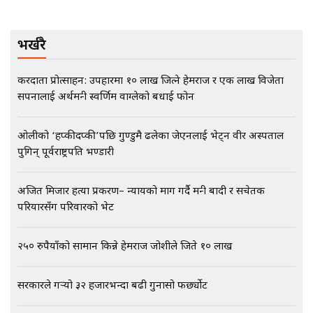
कनेक्सन ! || VISIT VISA SCAM
भर्खरै
भिजिट भिसामा गृह मन्त्रालयकै सेटिङः१
करदाता प्रोत्साहन: उपहारमा १० लाख जित्ने हेमराज र एक लाख विजेता
अर्ब बढी घुस!|| SIDHAKURA ||
सपनालाई अर्थमन्त्री स्वर्णिम वाग्लेको बधाई फोन
ओलीको ‘हप्कीदप्की’पछि गुण्डुमै ढलेका जेएनलाई भेट्न वीर अस्पताल
पुगिन् पूर्वराष्ट्रपति भण्डारी
एभरेष्ट अस्पताल फलोअपः CCTV फुटेज
गायब || Everest Hospital
Followup: CCTV Footage Lost |
अजित मिजार हत्या प्रकरण– न्यायको माग गर्दै मन्त्री बादी र सचेतक
SIDHAKURA |
परियारसँग परिवारको भेट
२५० रुपैयाँको सामान किन्ने हेमराज जोशीले जिते १० लाख
सरकारले गर्‍यो ३२ हजारभन्दा बढी गुनासो फर्छ्योट