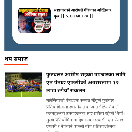
|| Court Grievances Directly to
the Supreme Court ||
भ्रष्टाचारको आरोपले घेरिएका अख्तियार
SIDHAKURA
प्रमुख || SIDHAKURA ||
साढे २ अर्बका स्वकीय ! सांसदलाई
स्वकीय सचिव ठिक कि बेठिक ?||
SIDHAKURA || THE REPORTER
मोबिलिटीमा महिलाको पहुँच विस्तार गर्दै
||
इनड्राइभ || SIDHAKURA ||
अख्तियारको कठघरामा घुस्याहा मन्त्रीहरू
! || CIAA Investigation over
थप समाज
नेपालमै पहिलो पटक गाँजा खेतिलाई
Corrupted Minister ||
वैधानिकता || Cannabis legalized
SIDHAKURA
in Nepal ! || SIDHAKURA ||
राष्ट्रिय सवालमा ९ दल एकजुट ||
फुटबलर आशिष राईको उपचारका लागि
Prachanda, Rabi, Gagan Stand
एन पेनाङ एफसीको अग्रसरतामा १२
on the Same Page ||
पोप्पोको पासोः कमाउने लोभमा घरबार नै
SIDHAKURA ||
लाख रुपैयाँ संकलन
उठिबास | The Dark Side of
'Poppo Live'-SIDHAKURA
मलेसियाको पेनाङमा सम्पन्न मैत्रीपूर्ण फुटबल
INVESTIGATION
प्रतियोगितामा स्थानीय तथा अन्तर्राष्ट्रिय नेपाली
सहकारी पीडितसँग मन्त्री प्रतिभा रावलले
क्लबहरूको उत्साहजनक सहभागिता रहेको थियो।
भनिन्–साथ दिनुहोस्, दबाब होइन ||
मुख्य प्रतियोगितामा हिमालयन एफसी, एन पेनाङ
Sidhakura || Pratibha Rawal
मन्त्री आउने बित्तिकै सुरु भएको थियो
एफसी र नेपबोर्न एफसी बीच प्रतिस्पर्धात्मक
घुसको डिल || Raj Kumar Gupta ||