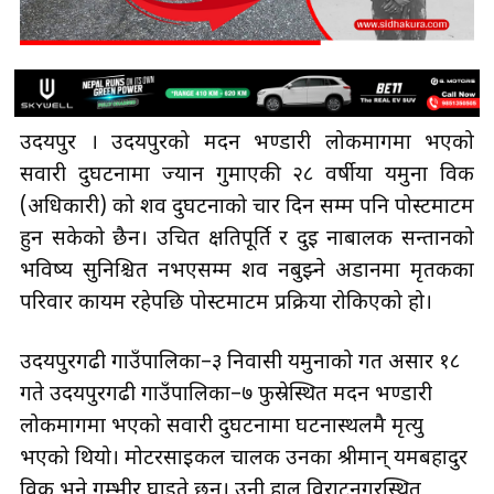
उदयपुर । उदयपुरको मदन भण्डारी लोकमार्गमा भएको
सवारी दुर्घटनामा ज्यान गुमाएकी २८ वर्षीया यमुना विक
(अधिकारी) को शव दुर्घटनाको चार दिन सम्म पनि पोस्टमार्टम
हुन सकेको छैन। उचित क्षतिपूर्ति र दुई नाबालक सन्तानको
भविष्य सुनिश्चित नभएसम्म शव नबुझ्ने अडानमा मृतकका
परिवार कायम रहेपछि पोस्टमार्टम प्रक्रिया रोकिएको हो।
उदयपुरगढी गाउँपालिका–३ निवासी यमुनाको गत असार १८
गते उदयपुरगढी गाउँपालिका–७ फुस्रेस्थित मदन भण्डारी
लोकमार्गमा भएको सवारी दुर्घटनामा घटनास्थलमै मृत्यु
भएको थियो। मोटरसाइकल चालक उनका श्रीमान् यमबहादुर
विक भने गम्भीर घाइते छन्। उनी हाल विराटनगरस्थित