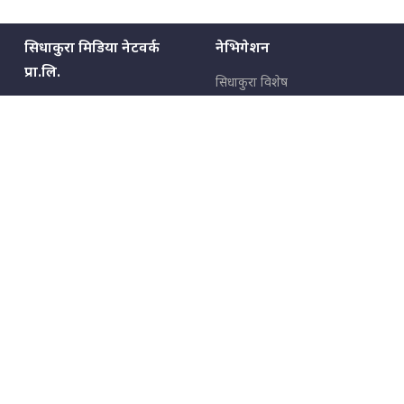
सिधाकुरा मिडिया नेटवर्क
नेभिगेशन
प्रा.लि.
सिधाकुरा विशेष
बालुवाटार–०३ काठमाडौँ, नेपाल
सबै कुरा
जनताका कुरा
सम्पर्क: ९८५१३६२६६६,
९८०२३६२६६६
उपभोक्ताका कुरा
इमेल:
news@sidhakura.com
,
info@sidhakura.com
अपराध
हाम्रो टीम
विज्ञापनका लागि
९८०२३६१६६६, ९८५१३३१६६६
marketing@sidhakura.com
प्रकाशक
सम्पादक
युवराज कंडेल
अक्षर काका