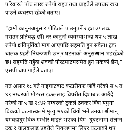
परिवारले पाँच लाख रुपैयाँ राहत तथा घाइतेले उपचार खर्च
पाउने व्यवस्था रहेको बताए।
"हामी कानुनअनुसार पीडितले पाउनुपर्ने राहत उपलब्ध
गराउन प्रतिबद्ध छौँ। तर कानुनी व्यवस्थाभन्दा थप ५ लाख
रुपैयाँ क्षतिपूर्तिको माग आएपछि सहमति हुन सकेन। ट्रक
चालक प्रहरी नियन्त्रणमै छन् र घटनाको अनुसन्धान भइरहेको
छ। सहमति नहुँदा शवको पोस्टमार्टमसमेत हुन सकेको छैन,"
एसपी चापागाईँले बताए।
गत असार १८ गते गाईघाटबाट कटारीतर्फ जाँदै गरेको स ५ त
४९ नम्बरको मोटरसाइकललाई विपरीत दिशाबाट आउँदै
गरेको ना ५ ख २८४२ नम्बरको ट्रकले ठक्कर दिँदा यमुना
विकको घटनास्थलमै मृत्यु भएको थियो भने उनका श्रीमान्
यमबहादुर विक गम्भीर घाइते भएका थिए। दुर्घटनामा संलग्न
ट्रक र चालकलाई प्रहरीले नियन्त्रणमा लिएर घटनाको थप