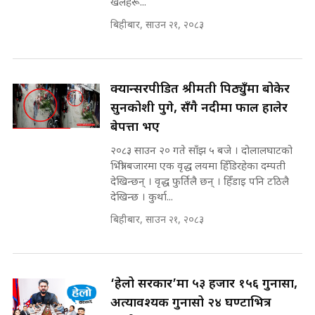
खेलहरू...
SIDHAKURA ||
बिहीबार, साउन २१, २०८३
रसुवाकाे भाङ्गे झरना | Bhange
Waterfall of Rasuwa ||
SIDHAKURA ||
घुसको डिल गर्ने मन्त्रीकाे राजिनामा,
भूमिसुधार मन्त्रीलाई जोगाइदै ! ||
क्यान्सरपीडित श्रीमती पिठ्युँमा बोकेर
SIDHAKURA ||
सुनकोशी पुगे, सँगै नदीमा फाल हालेर
बेपत्ता भए
कहिले बन्ला चक्रपथ ? विस्तार कार्यमा
किन भइरहेछ ढिलाइ ?The Ring Road
२०८३ साउन २० गते साँझ ५ बजे । दोलालघाटको
Expansion Dilemma |
७८ लाख घुस खाने मन्त्री ! जोगाउने
भित्री बजारमा एक वृद्ध लयमा हिँडिरहेका दम्पती
SIDHAKURA |
प्रधानमन्त्री ? || SIDHAKURA ||
देखिन्छन् । वृद्ध फुर्तिलै छन् । हिँडाइ पनि टठिलै
SIDHAKURA INVESTIGATION
देखिन्छ । कुर्था...
||
पटकपटक भावुक बने गृहमन्त्री सुदन
बिहीबार, साउन २१, २०८३
गुरुङ, भक्कानिए सांसदहरू ||
SIDHAKURA ||
मन्त्री र पूर्व मन्त्रीको ७८ लाख घुस डिलको
अडियो | FULL AUDIO |
SIDHAKURA |
‘हेलो सरकार’मा ५३ हजार १५६ गुनासा,
अत्यावश्यक गुनासो २४ घण्टाभित्र