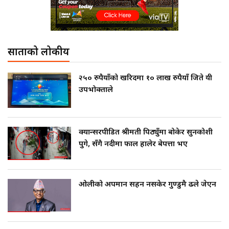
साताको लोकप्रीय
२५० रुपैयाँको खरिदमा १० लाख रुपैयाँ जिते यी
उपभोक्ताले
क्यान्सरपीडित श्रीमती पिठ्युँमा बोकेर सुनकोशी
पुगे, सँगै नदीमा फाल हालेर बेपत्ता भए
ओलीको अपमान सहन नसकेर गुण्डुमै ढले जेएन