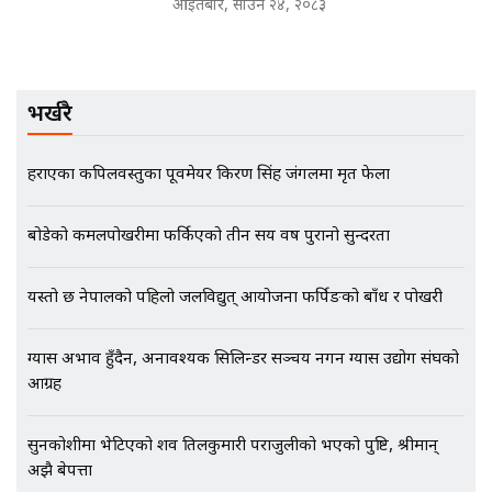
बदनियत ! न्याय खोज्दै भौतारिदै सुवास
आइतबार, साउन २४, २०८३
|| THE REPORTER ||
भर्खरै
EXCLUSIVE - भिजिट भिसामा सेटिङको
गोप्य अडियो र म्यासेज, गृह मन्त्रालय
कनेक्सन ! || VISIT VISA SCAM
हराएका कपिलवस्तुका पूर्वमेयर किरण सिंह जंगलमा मृत फेला
बोडेको कमलपोखरीमा फर्किएको तीन सय वर्ष पुरानो सुन्दरता
भिजिट भिसामा गृह मन्त्रालयकै सेटिङः१
अर्ब बढी घुस!|| SIDHAKURA ||
यस्तो छ नेपालको पहिलो जलविद्युत् आयोजना फर्पिङको बाँध र पोखरी
ग्यास अभाव हुँदैन, अनावश्यक सिलिन्डर सञ्चय नगर्न ग्यास उद्योग संघको
आग्रह
एभरेष्ट अस्पताल फलोअपः CCTV फुटेज
गायब || Everest Hospital
Followup: CCTV Footage Lost |
सुनकोशीमा भेटिएको शव तिलकुमारी पराजुलीको भएको पुष्टि, श्रीमान्
SIDHAKURA |
अझै बेपत्ता