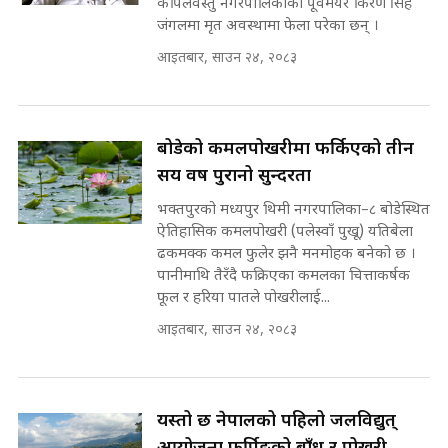
उठिबास | The Dark Side of
कपिलवस्तु नगरपालिकाका पूर्वमेयर किरण सिंह
'Poppo Live'-SIDHAKURA
जंगलमा मृत अवस्थामा फेला परेका छन् ।
INVESTIGATION
आइतबार, साउन २४, २०८३
मोबिलिटीमा महिलाको पहुँच विस्तार गर्दै
इनड्राइभ || SIDHAKURA ||
मन्त्री आउने बित्तिकै सुरु भएको थियो
घुसको डिल || Raj Kumar Gupta ||
बोडेको कमलपोखरीमा फर्किएको तीन
SIDHAKURA ||
सय वर्ष पुरानो सुन्दरता
राष्ट्रिय सवालमा ९ दल एकजुट ||
भक्तपुरको मध्यपुर थिमी नगरपालिका–८ बोडेस्थित
Prachanda, Rabi, Gagan Stand
on the Same Page ||
ऐतिहासिक कमलपोखरी (पलेस्वाँ पुखू) यतिबेला
घुसको डिल गर्ने मन्त्रीकाे राजिनामा,
SIDHAKURA ||
ढकमक्क कमल फुलेर झनै मनमोहक बनेको छ ।
भूमिसुधार मन्त्रीलाई जोगाइदै ! ||
पानीमाथि तैरँदै फक्रिएका कमलका चित्ताकर्षक
SIDHAKURA ||
फूल र हरिया पातले पोखरीलाई...
सहकारी पीडितसँग मन्त्री प्रतिभा रावलले
आइतबार, साउन २४, २०८३
भनिन्–साथ दिनुहोस्, दबाब होइन ||
Sidhakura || Pratibha Rawal
७८ लाख घुस खाने मन्त्री ! जोगाउने
प्रधानमन्त्री ? || SIDHAKURA ||
SIDHAKURA INVESTIGATION
यस्तो छ नेपालको पहिलो जलविद्युत्
||
रसुवाकाे भाङ्गे झरना | Bhange