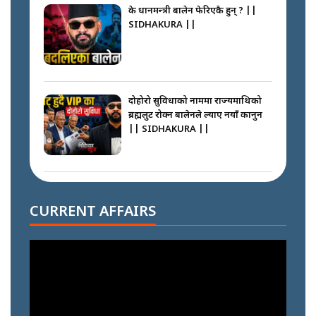
के प्रधानमन्त्री बालेन फेरिएकै हुन् ? ||
SIDHAKURA ||
दोहोरो सुविधाको नाममा राज्यमाथिको
ब्रह्मलुट रोक्न बालेनले ल्याए नयाँ कानुन
|| SIDHAKURA ||
निम्सदाइसँगै अस्ताएका रेकर्डहोल्डर
आरोहीहरू | Record-breaking
CURRENT AFFAIRS
climbers who set foot with
Nimsdai |
गोली ठोकेर पक्राउ गरिएको कर्मा ग्याङको
अपराध श्रृङ्खला || SIDHAKURA ||