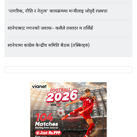
‘नागरिक, नीति र नेतृत्व’ कार्यक्रममा मन्त्रीलाई जोड्दै रास्वपा
सानेपाबाट गगनको जवाफ– कसैले तर्साएर म तर्सिन्नँ
सानेपामा कांग्रेस केन्द्रीय समिति बैठक (तस्बिरहरु)