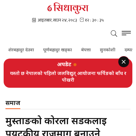
शेरबहादुर देउवा
पूर्णबहादुर खड्का
बेपत्ता
सुनकोशी
दम्पती
अपडेट
यस्तो छ नेपालको पहिलो जलविद्युत् आयोजना फर्पिङको बाँध र
पोखरी
समाज
मुस्ताङको कोरला सडकलाई
पर्यटकीय राजमार्ग बनाउने