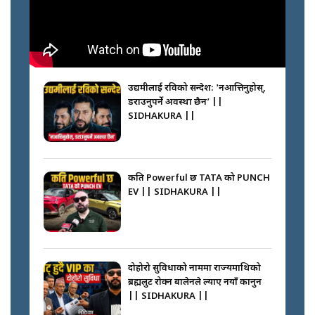
नभाँडिएको सद्भाव : कप्तानगञ्जबाट
सल्किएको आगो निभाउनेहरू ||
SIDHAKURA || THE REPORTER
उद्यमीलाई रविको सन्देश: 'नआत्तिनुहोस्,
||
डराउनुपर्ने अवस्था छैन’ ||
SIDHAKURA ||
नेपालीलाई भरिया मात्र देख्ने दृष्टिकोण
बदलेका ‘निम्स दाई’ || SIDHAKURA
||
कति Powerful छ TATA को PUNCH
EV || SIDHAKURA ||
कप्तानगञ्जपछि मधेसमा के हुँदैछ ?
आगो निभाउने कि तेल थप्ने ? WHATS
HAPPENING IN MADHESH ? ||
दोहोरो सुविधाको नाममा राज्यमाथिको
ब्रह्मलुट रोक्न बालेनले ल्याए नयाँ कानुन
|| SIDHAKURA ||