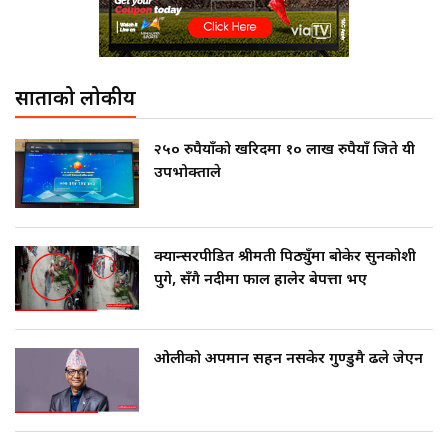
साताको लोकप्रीय
२५० रुपैयाँको खरिदमा १० लाख रुपैयाँ जिते यी
उपभोक्ताले
क्यान्सरपीडित श्रीमती पिठ्युँमा बोकेर सुनकोशी
पुगे, सँगै नदीमा फाल हालेर बेपत्ता भए
ओलीको अपमान सहन नसकेर गुण्डुमै ढले जेएन