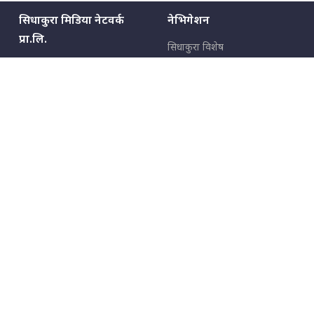
सिधाकुरा मिडिया नेटवर्क
नेभिगेशन
प्रा.लि.
सिधाकुरा विशेष
बालुवाटार–०३ काठमाडौँ, नेपाल
सबै कुरा
जनताका कुरा
सम्पर्क: ९८५१३६२६६६,
९८०२३६२६६६
उपभोक्ताका कुरा
इमेल:
news@sidhakura.com
,
info@sidhakura.com
अपराध
हाम्रो टीम
विज्ञापनका लागि
९८०२३६१६६६, ९८५१३३१६६६
marketing@sidhakura.com
प्रकाशक
सम्पादक
युवराज कंडेल
अक्षर काका