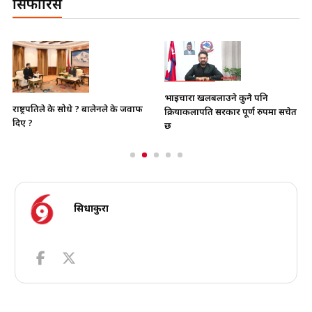
सिफारिस
भाइचारा खलबलाउने कुनै पनि
राष्ट्रपतिले के सोधे ? बालेनले के जवाफ
क्रियाकलापप्रति सरकार पूर्ण रुपमा सचेत
दिए ?
छ
सिधाकुरा