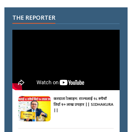
THE REPORTER
करदाता प्रोत्साहन: राज्यलाई २८ रुपैयाँ
तिर्दा १० लाख उपहार || SIDHAKURA
||