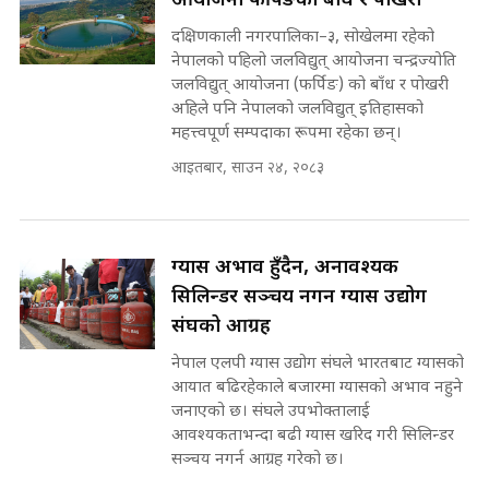
आयोजना फर्पिङको बाँध र पोखरी
Waterfall of Rasuwa ||
दक्षिणकाली नगरपालिका–३, सोखेलमा रहेको
SIDHAKURA ||
मन्त्री र पूर्व मन्त्रीको ७८ लाख घुस डिलको
नेपालको पहिलो जलविद्युत् आयोजना चन्द्रज्योति
अडियो | FULL AUDIO |
जलविद्युत् आयोजना (फर्पिङ) को बाँध र पोखरी
SIDHAKURA |
अहिले पनि नेपालको जलविद्युत् इतिहासको
महत्त्वपूर्ण सम्पदाका रूपमा रहेका छन्।
कहिले बन्ला चक्रपथ ? विस्तार कार्यमा
किन भइरहेछ ढिलाइ ?The Ring Road
आइतबार, साउन २४, २०८३
Expansion Dilemma |
मन्त्री राजकुमारलाई घुस दिने विचौलीया
SIDHAKURA |
पूर्व मन्त्री रञ्जिता || SIDHAKURA
||
ग्यास अभाव हुँदैन, अनावश्यक
सिलिन्डर सञ्चय नगर्न ग्यास उद्योग
संघको आग्रह
मन्त्रीले घुस डिल गरेको अडियो ! दुई झोला
नोट मन्त्रीलाई घुस | SIDHAKURA |
नेपाल एलपी ग्यास उद्योग संघले भारतबाट ग्यासको
SIDHAKURA INVESTIGATION |
आयात बढिरहेकाले बजारमा ग्यासको अभाव नहुने
जनाएको छ। संघले उपभोक्तालाई
आवश्यकताभन्दा बढी ग्यास खरिद गरी सिलिन्डर
सञ्चय नगर्न आग्रह गरेको छ।
मृतकका परिवारप्रति मेडिकल काउन्सीलको