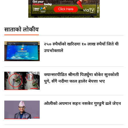
साताको लोकप्रीय
२५० रुपैयाँको खरिदमा १० लाख रुपैयाँ जिते यी
उपभोक्ताले
क्यान्सरपीडित श्रीमती पिठ्युँमा बोकेर सुनकोशी
पुगे, सँगै नदीमा फाल हालेर बेपत्ता भए
ओलीको अपमान सहन नसकेर गुण्डुमै ढले जेएन
काठमाडौँबाट उठाइएका सुकुमबासी ५१ परिवारको