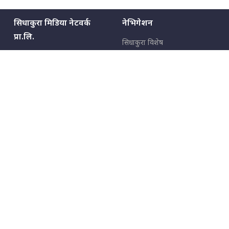
सिधाकुरा मिडिया नेटवर्क
नेभिगेशन
प्रा.लि.
सिधाकुरा विशेष
बालुवाटार–०३ काठमाडौँ, नेपाल
सबै कुरा
जनताका कुरा
सम्पर्क: ९८५१३६२६६६,
९८०२३६२६६६
उपभोक्ताका कुरा
इमेल:
news@sidhakura.com
,
info@sidhakura.com
अपराध
हाम्रो टीम
विज्ञापनका लागि
९८०२३६१६६६, ९८५१३३१६६६
marketing@sidhakura.com
प्रकाशक
सम्पादक
युवराज कंडेल
अक्षर काका