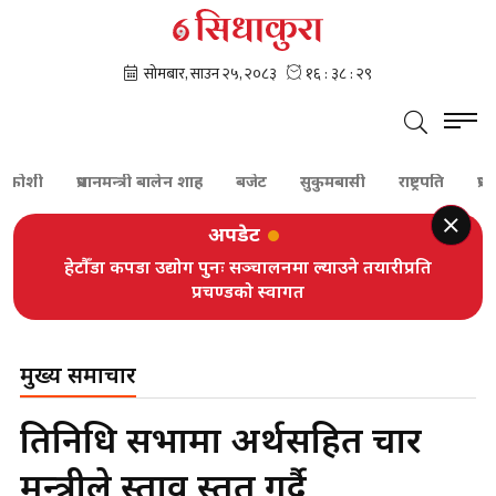
ोशी
प्रधानमन्त्री बालेन शाह
बजेट
सुकुमबासी
राष्ट्रपति
प्रधानमन्
अपडेट
सन्दीप लामिछाने चार वर्षपछि फेरि बने कप्तान
मुख्य समाचार
प्रतिनिधि सभामा अर्थसहित चार
मन्त्रीले प्रस्ताव प्रस्तुत गर्दै