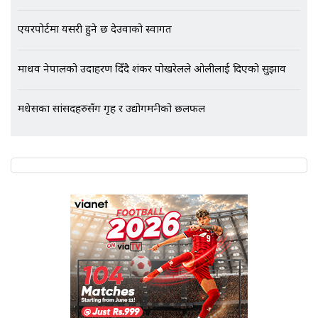
एयरपोर्टमा यसरी हुने छ देउवाको स्वागत
माधव नेपालको उदाहरण दिँदै शंकर पोखरेलले ओलीलाई दिएको सुझाव
एभरेष्ट अस्पताल फलोअपः CCTV फुटेज
गायब || Everest Hospital
Followup: CCTV Footage Lost |
मधेसका सांसदहरुसँग गृह र उद्योगमन्त्रीको छलफल
SIDHAKURA |