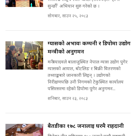
सोमबार, साउन २५, २०८३
सहकारी पीडितसँग मन्त्री प्रतिभा रावलले
भनिन्–साथ दिनुहोस्, दबाब होइन ||
Sidhakura || Pratibha Rawal
७८ लाख घुस खाने मन्त्री ! जोगाउने
प्रधानमन्त्री ? || SIDHAKURA ||
ग्यासको अभावः कम्पनी र डिपोमा उद्योग
SIDHAKURA INVESTIGATION
मन्त्रीको अनुगमन
||
रसुवाकाे भाङ्गे झरना | Bhange
मन्त्री यादवले बालाजुस्थित नेपाल ग्यास उद्योग पुगेर
Waterfall of Rasuwa ||
ग्यासको आयात, बोटलिङ र बिक्री वितरणको
SIDHAKURA ||
मन्त्री र पूर्व मन्त्रीको ७८ लाख घुस डिलको
तथ्याङ्कबारे जानकारी लिइन् । उद्योगको
अडियो | FULL AUDIO |
निरीक्षणपछि उनी निगमको टेकुस्थित कार्यालय
SIDHAKURA |
पसिरसरमा रहेको डिपोमा पुगेर अनुगमन...
शनिबार, साउन २३, २०८३
मन्त्री राजकुमारलाई घुस दिने विचौलीया
पूर्व मन्त्री रञ्जिता || SIDHAKURA
||
बैतडीका १७८ जनालाई घरमै राहदानी
बितेका तीन महिनामा १७८ जनाले घरमै राहदानी