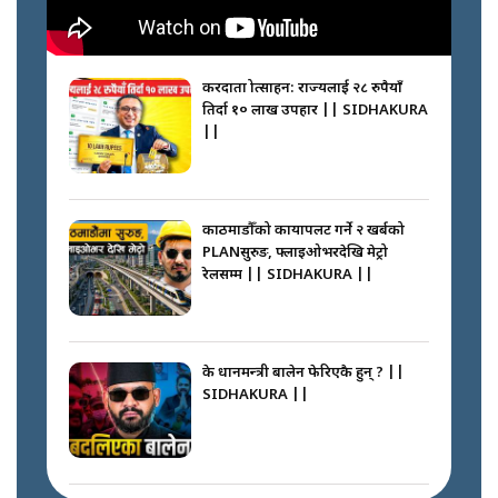
करदाता प्रोत्साहन: राज्यलाई २८ रुपैयाँ
तिर्दा १० लाख उपहार || SIDHAKURA
||
काठमाडौँको कायापलट गर्ने २ खर्बको
PLANसुरुङ, फ्लाइओभरदेखि मेट्रो
रेलसम्म || SIDHAKURA ||
के प्रधानमन्त्री बालेन फेरिएकै हुन् ? ||
SIDHAKURA ||
दोहोरो सुविधाको नाममा राज्यमाथिको