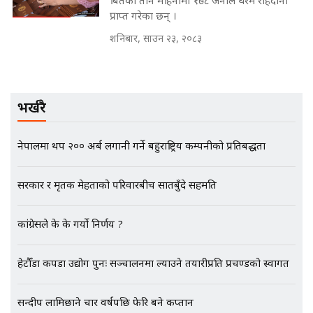
प्राप्त गरेका छन् ।
मन्त्रीले घुस डिल गरेको अडियो ! दुई झोला
शनिबार, साउन २३, २०८३
नोट मन्त्रीलाई घुस | SIDHAKURA |
SIDHAKURA INVESTIGATION |
भर्खरै
मृतकका परिवारप्रति मेडिकल काउन्सीलको
बदनियत ! न्याय खोज्दै भौतारिदै सुवास
नेपालमा थप २०० अर्ब लगानी गर्ने बहुराष्ट्रिय कम्पनीको प्रतिबद्धता
|| THE REPORTER ||
सरकार र मृतक मेहताको परिवारबीच सातबुँदे सहमति
EXCLUSIVE - भिजिट भिसामा सेटिङको
कांग्रेसले के के गर्यो निर्णय ?
गोप्य अडियो र म्यासेज, गृह मन्त्रालय
कनेक्सन ! || VISIT VISA SCAM
हेटौँडा कपडा उद्योग पुनः सञ्चालनमा ल्याउने तयारीप्रति प्रचण्डको स्वागत
भिजिट भिसामा गृह मन्त्रालयकै सेटिङः१
सन्दीप लामिछाने चार वर्षपछि फेरि बने कप्तान
अर्ब बढी घुस!|| SIDHAKURA ||