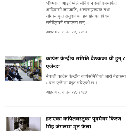
भीष्मराज आङ्देम्बेले संविधान संशोधनमार्फत
इनड्राइभ || SIDHAKURA ||
आदिवासी जनजाति, अल्पसङ्ख्यक तथा
मन्त्री आउने बित्तिकै सुरु भएको थियो
सीमान्तकृत समुदायका हकहितका विषय
घुसको डिल || Raj Kumar Gupta ||
समेटिनुपर्ने बताएका छन् ।
SIDHAKURA ||
आइतबार, साउन २४, २०८३
राष्ट्रिय सवालमा ९ दल एकजुट ||
Prachanda, Rabi, Gagan Stand
on the Same Page ||
घुसको डिल गर्ने मन्त्रीकाे राजिनामा,
SIDHAKURA ||
भूमिसुधार मन्त्रीलाई जोगाइदै ! ||
कांग्रेस केन्द्रीय समिति बैठकका यी हुन् ८
SIDHAKURA ||
एजेन्डा
सहकारी पीडितसँग मन्त्री प्रतिभा रावलले
नेपाली कांग्रेस केन्द्रीय कार्यसमितिको जारी बैठकमा
भनिन्–साथ दिनुहोस्, दबाब होइन ||
८ वटा एजेन्डा प्रस्तुत गरिएको छ ।
Sidhakura || Pratibha Rawal
७८ लाख घुस खाने मन्त्री ! जोगाउने
आइतबार, साउन २४, २०८३
प्रधानमन्त्री ? || SIDHAKURA ||
SIDHAKURA INVESTIGATION
||
रसुवाकाे भाङ्गे झरना | Bhange
Waterfall of Rasuwa ||
हराएका कपिलवस्तुका पूर्वमेयर किरण
SIDHAKURA ||
मन्त्री र पूर्व मन्त्रीको ७८ लाख घुस डिलको
सिंह जंगलमा मृत फेला
अडियो | FULL AUDIO |