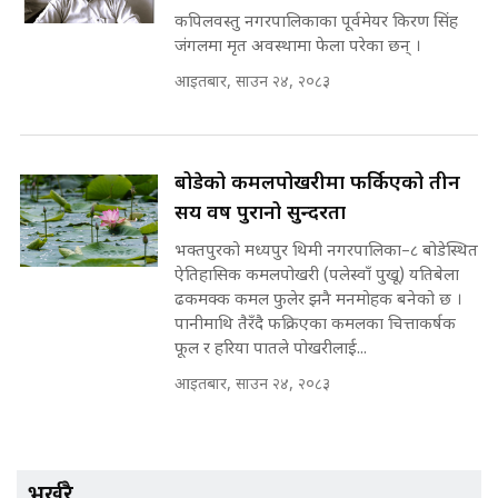
SIDHAKURA |
कपिलवस्तु नगरपालिकाका पूर्वमेयर किरण सिंह
जंगलमा मृत अवस्थामा फेला परेका छन् ।
कहिले बन्ला चक्रपथ ? विस्तार कार्यमा
आइतबार, साउन २४, २०८३
किन भइरहेछ ढिलाइ ?The Ring Road
Expansion Dilemma |
मन्त्री राजकुमारलाई घुस दिने विचौलीया
SIDHAKURA |
पूर्व मन्त्री रञ्जिता || SIDHAKURA
||
बोडेको कमलपोखरीमा फर्किएको तीन
सय वर्ष पुरानो सुन्दरता
भक्तपुरको मध्यपुर थिमी नगरपालिका–८ बोडेस्थित
मन्त्रीले घुस डिल गरेको अडियो ! दुई झोला
ऐतिहासिक कमलपोखरी (पलेस्वाँ पुखू) यतिबेला
नोट मन्त्रीलाई घुस | SIDHAKURA |
ढकमक्क कमल फुलेर झनै मनमोहक बनेको छ ।
SIDHAKURA INVESTIGATION |
पानीमाथि तैरँदै फक्रिएका कमलका चित्ताकर्षक
फूल र हरिया पातले पोखरीलाई...
आइतबार, साउन २४, २०८३
मृतकका परिवारप्रति मेडिकल काउन्सीलको
बदनियत ! न्याय खोज्दै भौतारिदै सुवास
|| THE REPORTER ||
भर्खरै