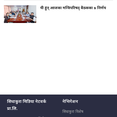
यी हुन् आजका मन्त्रिपरिषद् बैठकका ७ निर्णय
सिधाकुरा मिडिया नेटवर्क
नेभिगेशन
प्रा.लि.
सिधाकुरा विशेष