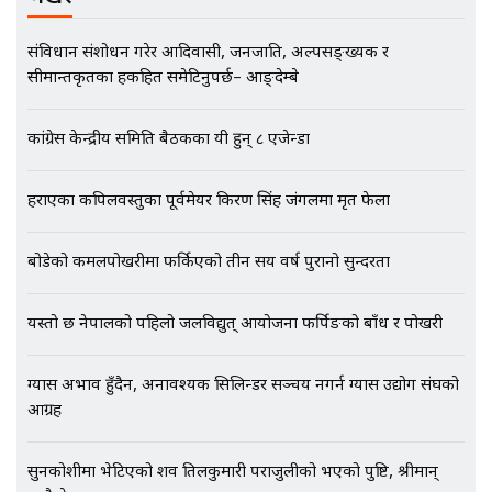
EXCLUSIVE - भिजिट भिसामा सेटिङको
संविधान संशोधन गरेर आदिवासी, जनजाति, अल्पसङ्ख्यक र
गोप्य अडियो र म्यासेज, गृह मन्त्रालय
सीमान्तकृतका हकहित समेटिनुपर्छ– आङ्देम्बे
कनेक्सन ! || VISIT VISA SCAM
कांग्रेस केन्द्रीय समिति बैठकका यी हुन् ८ एजेन्डा
भिजिट भिसामा गृह मन्त्रालयकै सेटिङः१
हराएका कपिलवस्तुका पूर्वमेयर किरण सिंह जंगलमा मृत फेला
अर्ब बढी घुस!|| SIDHAKURA ||
बोडेको कमलपोखरीमा फर्किएको तीन सय वर्ष पुरानो सुन्दरता
यस्तो छ नेपालको पहिलो जलविद्युत् आयोजना फर्पिङको बाँध र पोखरी
एभरेष्ट अस्पताल फलोअपः CCTV फुटेज
गायब || Everest Hospital
Followup: CCTV Footage Lost |
ग्यास अभाव हुँदैन, अनावश्यक सिलिन्डर सञ्चय नगर्न ग्यास उद्योग संघको
SIDHAKURA |
आग्रह
सुनकोशीमा भेटिएको शव तिलकुमारी पराजुलीको भएको पुष्टि, श्रीमान्