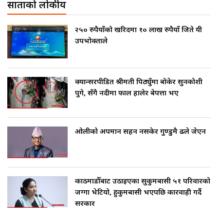
साताको लोकप्रीय
२५० रुपैयाँको खरिदमा १० लाख रुपैयाँ जिते यी
उपभोक्ताले
क्यान्सरपीडित श्रीमती पिठ्युँमा बोकेर सुनकोशी
पुगे, सँगै नदीमा फाल हालेर बेपत्ता भए
ओलीको अपमान सहन नसकेर गुण्डुमै ढले जेएन
काठमाडौँबाट उठाइएका सुकुमबासी ५१ परिवारको
जग्गा भेटियो, हुकुमबासी भएपछि कारवाही गर्दै
सरकार