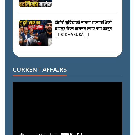
दोहोरो सुविधाको नाममा राज्यमाथिको
ब्रह्मलुट रोक्न बालेनले ल्याए नयाँ कानुन
|| SIDHAKURA ||
निम्सदाइसँगै अस्ताएका रेकर्डहोल्डर
आरोहीहरू | Record-breaking
CURRENT AFFAIRS
climbers who set foot with
Nimsdai |
गोली ठोकेर पक्राउ गरिएको कर्मा ग्याङको
अपराध श्रृङ्खला || SIDHAKURA ||