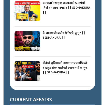
करदाता प्रोत्साहन: राज्यलाई २८ रुपैयाँ
तिर्दा १० लाख उपहार || SIDHAKURA
||
के प्रधानमन्त्री बालेन फेरिएकै हुन् ? ||
SIDHAKURA ||
दोहोरो सुविधाको नाममा राज्यमाथिको
ब्रह्मलुट रोक्न बालेनले ल्याए नयाँ कानुन
|| SIDHAKURA ||
निम्सदाइसँगै अस्ताएका रेकर्डहोल्डर
आरोहीहरू | Record-breaking
CURRENT AFFAIRS
climbers who set foot with