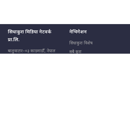
सिधाकुरा मिडिया नेटवर्क
नेभिगेशन
प्रा.लि.
सिधाकुरा विशेष
बालुवाटार–०३ काठमाडौँ, नेपाल
सबै कुरा
जनताका कुरा
सम्पर्क: ९८५१३६२६६६,
९८०२३६२६६६
उपभोक्ताका कुरा
इमेल:
news@sidhakura.com
,
info@sidhakura.com
अपराध
हाम्रो टीम
विज्ञापनका लागि
९८०२३६१६६६, ९८५१३३१६६६
marketing@sidhakura.com