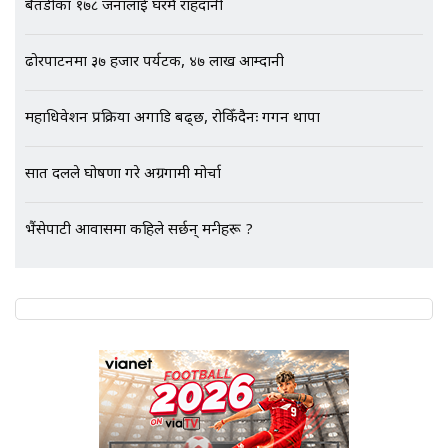
बैतडीका १७८ जनालाई घरमै राहदानी
एभरेष्ट अस्पताल फलोअपः CCTV फुटेज
ढोरपाटनमा ३७ हजार पर्यटक, ४७ लाख आम्दानी
गायब || Everest Hospital
Followup: CCTV Footage Lost |
SIDHAKURA |
महाधिवेशन प्रक्रिया अगाडि बढ्छ, रोकिँदैनः गगन थापा
सात दलले घोषणा गरे अग्रगामी मोर्चा
भैंसेपाटी आवासमा कहिले सर्छन् मन्त्रीहरू ?