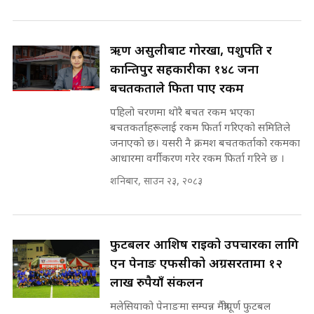
भनिन्–साथ दिनुहोस्, दबाब होइन ||
Sidhakura || Pratibha Rawal
७८ लाख घुस खाने मन्त्री ! जोगाउने
प्रधानमन्त्री ? || SIDHAKURA ||
ऋण असुलीबाट गोरखा, पशुपति र
SIDHAKURA INVESTIGATION
कान्तिपुर सहकारीका १४८ जना
||
बचतकर्ताले फिर्ता पाए रकम
रसुवाकाे भाङ्गे झरना | Bhange
Waterfall of Rasuwa ||
पहिलो चरणमा थोरै बचत रकम भएका
SIDHAKURA ||
मन्त्री र पूर्व मन्त्रीको ७८ लाख घुस डिलको
बचतकर्ताहरूलाई रकम फिर्ता गरिएको समितिले
अडियो | FULL AUDIO |
जनाएको छ। यसरी नै क्रमश बचतकर्ताको रकमका
SIDHAKURA |
आधारमा वर्गीकरण गरेर रकम फिर्ता गरिने छ ।
कहिले बन्ला चक्रपथ ? विस्तार कार्यमा
शनिबार, साउन २३, २०८३
किन भइरहेछ ढिलाइ ?The Ring Road
Expansion Dilemma |
मन्त्री राजकुमारलाई घुस दिने विचौलीया
SIDHAKURA |
पूर्व मन्त्री रञ्जिता || SIDHAKURA
||
फुटबलर आशिष राईको उपचारका लागि
एन पेनाङ एफसीको अग्रसरतामा १२
लाख रुपैयाँ संकलन
मन्त्रीले घुस डिल गरेको अडियो ! दुई झोला
मलेसियाको पेनाङमा सम्पन्न मैत्रीपूर्ण फुटबल
नोट मन्त्रीलाई घुस | SIDHAKURA |