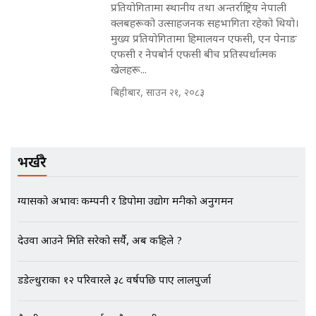
प्रतियोगितामा स्थानीय तथा अन्तर्राष्ट्रिय नेपाली
SIDHAKURA INVESTIGATION |
क्लबहरूको उत्साहजनक सहभागिता रहेको थियो।
मुख्य प्रतियोगितामा हिमालयन एफसी, एन पेनाङ
एफसी र नेपबोर्न एफसी बीच प्रतिस्पर्धात्मक
खेलहरू...
मृतकका परिवारप्रति मेडिकल काउन्सीलको
बदनियत ! न्याय खोज्दै भौतारिदै सुवास
बिहीबार, साउन २१, २०८३
|| THE REPORTER ||
भर्खरै
EXCLUSIVE - भिजिट भिसामा सेटिङको
गोप्य अडियो र म्यासेज, गृह मन्त्रालय
कनेक्सन ! || VISIT VISA SCAM
ग्यासको अभावः कम्पनी र डिपोमा उद्योग मन्त्रीको अनुगमन
देउवा आउने मिति सरेको सर्यै, अब कहिले ?
भिजिट भिसामा गृह मन्त्रालयकै सेटिङः१
अर्ब बढी घुस!|| SIDHAKURA ||
डडेल्धुराका १२ परिवारले ३८ वर्षपछि पाए लालपुर्जा