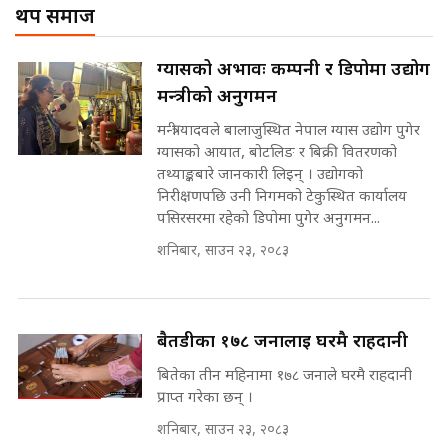
थप समाज
Corrupted Minister ||
SIDHAKURA
अदालतको गुनासो अब सिधै सर्वोच्चमा
ग्यासको अभावः कम्पनी र डिपोमा उद्योग
|| Court Grievances Directly to
मन्त्रीको अनुगमन
the Supreme Court ||
पोप्पोको पासोः कमाउने लोभमा घरबार नै
SIDHAKURA
उठिबास | The Dark Side of
मन्त्री यादवले बालाजुस्थित नेपाल ग्यास उद्योग पुगेर
'Poppo Live'-SIDHAKURA
ग्यासको आयात, बोटलिङ र बिक्री वितरणको
INVESTIGATION
तथ्याङ्कबारे जानकारी लिइन् । उद्योगको
मोबिलिटीमा महिलाको पहुँच विस्तार गर्दै
निरीक्षणपछि उनी निगमको टेकुस्थित कार्यालय
इनड्राइभ || SIDHAKURA ||
पसिरसरमा रहेको डिपोमा पुगेर अनुगमन...
मन्त्री आउने बित्तिकै सुरु भएको थियो
शनिबार, साउन २३, २०८३
घुसको डिल || Raj Kumar Gupta ||
SIDHAKURA ||
राष्ट्रिय सवालमा ९ दल एकजुट ||
Prachanda, Rabi, Gagan Stand
बैतडीका १७८ जनालाई घरमै राहदानी
on the Same Page ||
घुसको डिल गर्ने मन्त्रीकाे राजिनामा,
बितेका तीन महिनामा १७८ जनाले घरमै राहदानी
SIDHAKURA ||
भूमिसुधार मन्त्रीलाई जोगाइदै ! ||
प्राप्त गरेका छन् ।
SIDHAKURA ||
शनिबार, साउन २३, २०८३
सहकारी पीडितसँग मन्त्री प्रतिभा रावलले