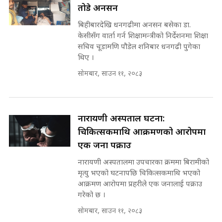
SIDHAKURA |
तोडे अनसन
प्रधानमन्त्री ? || SIDHAKURA ||
SIDHAKURA INVESTIGATION
बिहीबारदेखि धनगढीमा अनसन बसेका डा.
||
केसीसँग वार्ता गर्न शिक्षामन्त्रीको निर्देशनमा शिक्षा
पटकपटक भावुक बने गृहमन्त्री सुदन
सचिव चूडामणि पौडेल शनिबार धनगढी पुगेका
गुरुङ, भक्कानिए सांसदहरू ||
थिए ।
SIDHAKURA ||
मन्त्री र पूर्व मन्त्रीको ७८ लाख घुस डिलको
अडियो | FULL AUDIO |
सोमबार, साउन ११, २०८३
SIDHAKURA |
नारायणी अस्पताल घटना:
मन्त्री राजकुमारलाई घुस दिने विचौलीया
चिकित्सकमाथि आक्रमणको आरोपमा
पूर्व मन्त्री रञ्जिता || SIDHAKURA
एक जना पक्राउ
||
नारायणी अस्पतालमा उपचारका क्रममा बिरामीको
मृत्यु भएको घटनापछि चिकित्सकमाथि भएको
आक्रमण आरोपमा प्रहरीले एक जनालाई पक्राउ
मन्त्रीले घुस डिल गरेको अडियो ! दुई झोला
गरेको छ ।
नोट मन्त्रीलाई घुस | SIDHAKURA |
SIDHAKURA INVESTIGATION |
सोमबार, साउन ११, २०८३