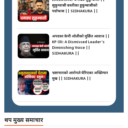
सुकुम्वासी बस्तीका हुकुम्बासीको
फेरि स्वर्गनर्कको यात्रामा ओली–प्रचण्ड ||
पर्दाफास || SIDHAKURA ||
SIDHAKURA ||
प्रधानमन्त्री बालेनले सम्बोधनमा के भने ?
|| PM BALEN ADDRESS ||
SIDHAKURA ||
अपदस्त केपी ओलीको मुर्छित आवाज ||
KP Oli: A Dismissed Leader’s
कस्तो छ नागढुङ्गा सुरुङमार्ग ? ||
Diminishing Voice ||
SIDHAKURA ||
SIDHAKURA ||
अदालतको गुनासो अब सिधै सर्वोच्चमा
|| Court Grievances Directly to
the Supreme Court ||
भ्रष्टाचारको आरोपले घेरिएका अख्तियार
SIDHAKURA
प्रमुख || SIDHAKURA ||
प्रश्नपत्र लिक गर्ने सुलभ सर ? ||
SIDHAKURA ||
मोबिलिटीमा महिलाको पहुँच विस्तार गर्दै
इनड्राइभ || SIDHAKURA ||
अख्तियारको कठघरामा घुस्याहा मन्त्रीहरू
! || CIAA Investigation over
थप मुख्य समाचार
Corrupted Minister ||
SIDHAKURA