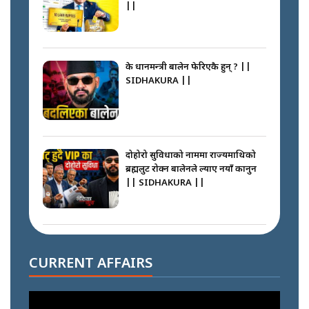
||
के प्रधानमन्त्री बालेन फेरिएकै हुन् ? ||
SIDHAKURA ||
दोहोरो सुविधाको नाममा राज्यमाथिको
ब्रह्मलुट रोक्न बालेनले ल्याए नयाँ कानुन
|| SIDHAKURA ||
निम्सदाइसँगै अस्ताएका रेकर्डहोल्डर
आरोहीहरू | Record-breaking
CURRENT AFFAIRS
climbers who set foot with
Nimsdai |