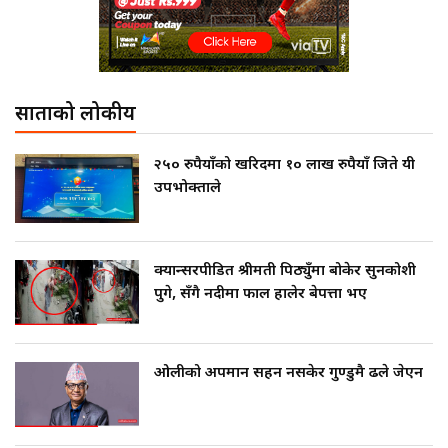
साताको लोकप्रीय
२५० रुपैयाँको खरिदमा १० लाख रुपैयाँ जिते यी
उपभोक्ताले
क्यान्सरपीडित श्रीमती पिठ्युँमा बोकेर सुनकोशी
पुगे, सँगै नदीमा फाल हालेर बेपत्ता भए
ओलीको अपमान सहन नसकेर गुण्डुमै ढले जेएन