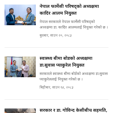
राष्ट्रिय सवालमा ९ दल एकजुट ||
नेपाल फार्मेसी परिषद्को अध्यक्षमा
Prachanda, Rabi, Gagan Stand
कादिर आलम नियुक्त
on the Same Page ||
पोप्पोको पासोः कमाउने लोभमा घरबार नै
SIDHAKURA ||
उठिबास | The Dark Side of
नेपाल सरकारले नेपाल फार्मेसी परिषद्को
'Poppo Live'-SIDHAKURA
अध्यक्षमा डा. कादिर आलमलाई नियुक्त गरेको छ ।
INVESTIGATION
बुधबार, साउन २०, २०८३
सहकारी पीडितसँग मन्त्री प्रतिभा रावलले
भनिन्–साथ दिनुहोस्, दबाब होइन ||
Sidhakura || Pratibha Rawal
मन्त्री आउने बित्तिकै सुरु भएको थियो
घुसको डिल || Raj Kumar Gupta ||
स्वास्थ्य बीमा बोर्डको अध्यक्षमा
SIDHAKURA ||
डा.सुवास प्याकुरेल नियुक्त
रसुवाकाे भाङ्गे झरना | Bhange
सरकारले स्वास्थ्य बीमा बोर्डको अध्यक्षमा डा.सुवास
Waterfall of Rasuwa ||
SIDHAKURA ||
प्याकुरेललाई नियुक्त गरेको छ ।
घुसको डिल गर्ने मन्त्रीकाे राजिनामा,
भूमिसुधार मन्त्रीलाई जोगाइदै ! ||
बिहीबार, साउन १४, २०८३
SIDHAKURA ||
कहिले बन्ला चक्रपथ ? विस्तार कार्यमा
किन भइरहेछ ढिलाइ ?The Ring Road
सरकार र डा. गोविन्द केसीबीच सहमति,
Expansion Dilemma |
७८ लाख घुस खाने मन्त्री ! जोगाउने