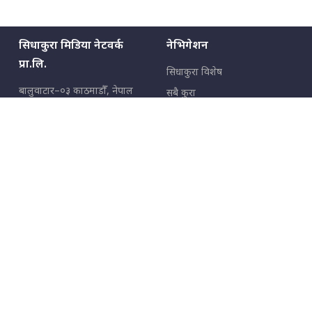
सिधाकुरा मिडिया नेटवर्क
नेभिगेशन
प्रा.लि.
सिधाकुरा विशेष
बालुवाटार–०३ काठमाडौँ, नेपाल
सबै कुरा
जनताका कुरा
सम्पर्क: ९८५१३६२६६६,
९८०२३६२६६६
उपभोक्ताका कुरा
इमेल:
news@sidhakura.com
,
info@sidhakura.com
अपराध
हाम्रो टीम
विज्ञापनका लागि
९८०२३६१६६६, ९८५१३३१६६६
marketing@sidhakura.com
प्रकाशक
सम्पादक
युवराज कंडेल
अक्षर काका