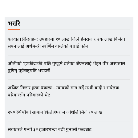
मृतकका परिवारप्रति मेडिकल काउन्सीलको
भर्खरै
बदनियत ! न्याय खोज्दै भौतारिदै सुवास
|| THE REPORTER ||
करदाता प्रोत्साहन: उपहारमा १० लाख जित्ने हेमराज र एक लाख विजेता
सपनालाई अर्थमन्त्री स्वर्णिम वाग्लेको बधाई फोन
EXCLUSIVE - भिजिट भिसामा सेटिङको
ओलीको ‘हप्कीदप्की’पछि गुण्डुमै ढलेका जेएनलाई भेट्न वीर अस्पताल
गोप्य अडियो र म्यासेज, गृह मन्त्रालय
पुगिन् पूर्वराष्ट्रपति भण्डारी
कनेक्सन ! || VISIT VISA SCAM
अजित मिजार हत्या प्रकरण– न्यायको माग गर्दै मन्त्री बादी र सचेतक
परियारसँग परिवारको भेट
भिजिट भिसामा गृह मन्त्रालयकै सेटिङः१
अर्ब बढी घुस!|| SIDHAKURA ||
२५० रुपैयाँको सामान किन्ने हेमराज जोशीले जिते १० लाख
सरकारले गर्‍यो ३२ हजारभन्दा बढी गुनासो फर्छ्योट
एभरेष्ट अस्पताल फलोअपः CCTV फुटेज