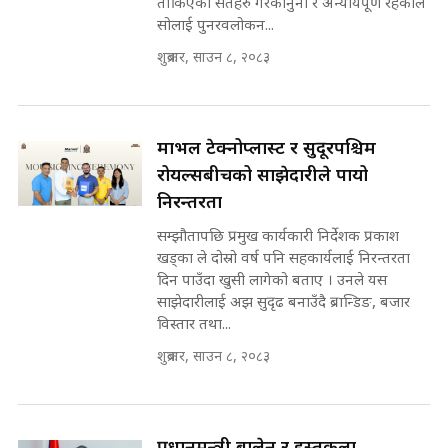
तोकिएका सर्तहरु गैरकानुनी र अन्यायपूर्ण रहेकोले
किन भइरहेछ ढिलाइ ?The Ring Road
सोलाई पुनरवलोकन...
Expansion Dilemma |
७८ लाख घुस खाने मन्त्री ! जोगाउने
SIDHAKURA |
शुक्रबार, साउन ८, २०८३
प्रधानमन्त्री ? || SIDHAKURA ||
SIDHAKURA INVESTIGATION
||
पटकपटक भावुक बने गृहमन्त्री सुदन
गुरुङ, भक्कानिए सांसदहरू ||
मार्भल टेक्नोप्लास्ट र सुदूरपश्चिम
SIDHAKURA ||
मन्त्री र पूर्व मन्त्रीको ७८ लाख घुस डिलको
रोयल्सबीचको साझेदारीले पायो
अडियो | FULL AUDIO |
निरन्तरता
SIDHAKURA |
सम्झौतापछि प्रमुख कार्यकारी निर्देशक प्रकाश
खड्का ले दोस्रो वर्ष पनि सहकार्यलाई निरन्तरता
दिन पाउँदा खुसी लागेको बताए । उनले यस
मन्त्री राजकुमारलाई घुस दिने विचौलीया
साझेदारीलाई अझ सुदृढ बनाउँदै ब्रान्डिङ, बजार
पूर्व मन्त्री रञ्जिता || SIDHAKURA
विस्तार तथा...
||
शुक्रबार, साउन ८, २०८३
मन्त्रीले घुस डिल गरेको अडियो ! दुई झोला
नोट मन्त्रीलाई घुस | SIDHAKURA |