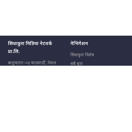
सिधाकुरा मिडिया नेटवर्क
नेभिगेशन
प्रा.लि.
सिधाकुरा विशेष
बालुवाटार–०३ काठमाडौँ, नेपाल
सबै कुरा
जनताका कुरा
सम्पर्क: ९८५१३६२६६६,
९८०२३६२६६६
उपभोक्ताका कुरा
इमेल:
news@sidhakura.com
,
info@sidhakura.com
अपराध
हाम्रो टीम
विज्ञापनका लागि
९८०२३६१६६६, ९८५१३३१६६६
marketing@sidhakura.com