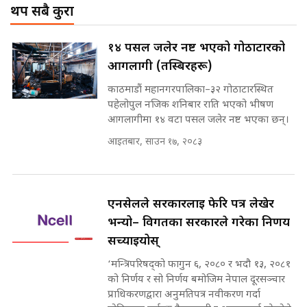
थप सबै कुरा
Corrupted Minister ||
SIDHAKURA
राष्ट्रिय सवालमा ९ दल एकजुट ||
१४ पसल जलेर नष्ट भएको गोठाटारको
Prachanda, Rabi, Gagan Stand
आगलागी (तस्बिरहरू)
on the Same Page ||
पोप्पोको पासोः कमाउने लोभमा घरबार नै
SIDHAKURA ||
उठिबास | The Dark Side of
काठमाडौं महानगरपालिका–३२ गोठाटारस्थित
'Poppo Live'-SIDHAKURA
पहेलोपुल नजिक शनिबार राति भएको भीषण
INVESTIGATION
आगलागीमा १४ वटा पसल जलेर नष्ट भएका छन्।
सहकारी पीडितसँग मन्त्री प्रतिभा रावलले
आइतबार, साउन १७, २०८३
भनिन्–साथ दिनुहोस्, दबाब होइन ||
Sidhakura || Pratibha Rawal
मन्त्री आउने बित्तिकै सुरु भएको थियो
घुसको डिल || Raj Kumar Gupta ||
SIDHAKURA ||
एनसेलले सरकारलाई फेरि पत्र लेखेर
रसुवाकाे भाङ्गे झरना | Bhange
भन्यो– विगतका सरकारले गरेका निर्णय
Waterfall of Rasuwa ||
सच्याइयोस्
SIDHAKURA ||
घुसको डिल गर्ने मन्त्रीकाे राजिनामा,
भूमिसुधार मन्त्रीलाई जोगाइदै ! ||
‘मन्त्रिपरिषद्को फागुन ६, २०८० र भदौ १३, २०८१
SIDHAKURA ||
को निर्णय र सो निर्णय बमोजिम नेपाल दूरसञ्चार
प्राधिकरणद्वारा अनुमतिपत्र नवीकरण गर्दा
कहिले बन्ला चक्रपथ ? विस्तार कार्यमा