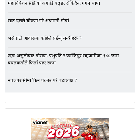
महाधिवेशन प्रक्रिया अगाडि बढ्छ, रोकिँदैनः गगन थापा
एभरेष्ट अस्पताल फलोअपः CCTV फुटेज
गायब || Everest Hospital
सात दलले घोषणा गरे अग्रगामी मोर्चा
Followup: CCTV Footage Lost |
SIDHAKURA |
भैंसेपाटी आवासमा कहिले सर्छन् मन्त्रीहरू ?
ऋण असुलीबाट गोरखा, पशुपति र कान्तिपुर सहकारीका १४८ जना
बचतकर्ताले फिर्ता पाए रकम
नवलपरासीमा किन पक्राउ परे वडाध्यक्ष ?