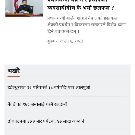
प्रधानमन्त्री बालेन र हस्तकला
SIDHAKURA INVESTIGATION |
व्यवसायीबीच के भयो छलफल ?
प्रधानमन्त्री बालेन शाहले नेपालको हस्तकला
क्षेत्रको प्रबर्धन र विस्तारमा सरकारले विशेष ध्यान
दिने बताएका छन् ।
मृतकका परिवारप्रति मेडिकल काउन्सीलको
बदनियत ! न्याय खोज्दै भौतारिदै सुवास
बुधबार, साउन ६, २०८३
|| THE REPORTER ||
भर्खरै
EXCLUSIVE - भिजिट भिसामा सेटिङको
गोप्य अडियो र म्यासेज, गृह मन्त्रालय
कनेक्सन ! || VISIT VISA SCAM
डडेल्धुराका १२ परिवारले ३८ वर्षपछि पाए लालपुर्जा
बैतडीका १७८ जनालाई घरमै राहदानी
भिजिट भिसामा गृह मन्त्रालयकै सेटिङः१
अर्ब बढी घुस!|| SIDHAKURA ||
ढोरपाटनमा ३७ हजार पर्यटक, ४७ लाख आम्दानी