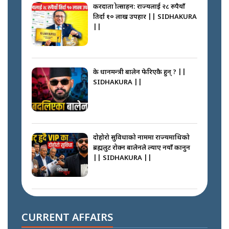
करदाता प्रोत्साहन: राज्यलाई २८ रुपैयाँ
तिर्दा १० लाख उपहार || SIDHAKURA
||
के प्रधानमन्त्री बालेन फेरिएकै हुन् ? ||
SIDHAKURA ||
दोहोरो सुविधाको नाममा राज्यमाथिको
ब्रह्मलुट रोक्न बालेनले ल्याए नयाँ कानुन
|| SIDHAKURA ||
निम्सदाइसँगै अस्ताएका रेकर्डहोल्डर
आरोहीहरू | Record-breaking
CURRENT AFFAIRS
climbers who set foot with