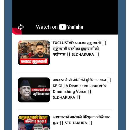
Passports Nepal || SIDHAKURA
||
मन्त्री जन्माउने कारखाना ||
SIDHAKURA || THE REPORTER
||
कहाँ हरायो ग्यास ? || Where Did
the Gas Go? || SIDHAKURA ||
EXCLUSIVE: धनाढ्य सुकुम्बासी ||
सुकुम्वासी बस्तीका हुकुम्बासीको
फेरि स्वर्गनर्कको यात्रामा ओली–प्रचण्ड ||
पर्दाफास || SIDHAKURA ||
SIDHAKURA ||
पासपोर्ट पाउन फेरि सकस । के हो समस्या
? || SIDHAKURA ||
अपदस्त केपी ओलीको मुर्छित आवाज ||
KP Oli: A Dismissed Leader’s
कस्तो छ नागढुङ्गा सुरुङमार्ग ? ||
Diminishing Voice ||
SIDHAKURA ||
SIDHAKURA ||
घरबाट निस्किएर आफ्नै घरमा आगो
लगाउन जानेलाई रोकौँः रवि लामिछाने ||
SIDHAKURA ||
भ्रष्टाचारको आरोपले घेरिएका अख्तियार
प्रमुख || SIDHAKURA ||
प्रश्नपत्र लिक गर्ने सुलभ सर ? ||