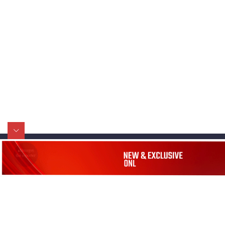
||
मन्त्रीले घुस डिल गरेको अडियो ! दुई झोला
नोट मन्त्रीलाई घुस | SIDHAKURA |
SIDHAKURA INVESTIGATION |
मृतकका परिवारप्रति मेडिकल काउन्सीलको
बदनियत ! न्याय खोज्दै भौतारिदै सुवास
|| THE REPORTER ||
सिधाकुरा मिडिया नेटवर्क
नेभिगेशन
प्रा.लि.
सिधाकुरा विशेष
EXCLUSIVE - भिजिट भिसामा सेटिङको
बालुवाटार–०३ काठमाडौँ, नेपाल
गोप्य अडियो र म्यासेज, गृह मन्त्रालय
सबै कुरा
कनेक्सन ! || VISIT VISA SCAM
जनताका कुरा
सम्पर्क: ९८५१३६२६६६,
९८०२३६२६६६
उपभोक्ताका कुरा
इमेल:
news@sidhakura.com
,