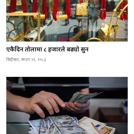
एकैदिन तोलामा ८ हजारले बढ्यो सुन
बिहीबार, साउन २१, २०८३