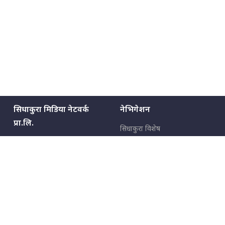
सिधाकुरा मिडिया नेटवर्क
नेभिगेशन
प्रा.लि.
सिधाकुरा विशेष
बालुवाटार–०३ काठमाडौँ, नेपाल
सबै कुरा
जनताका कुरा
सम्पर्क: ९८५१३६२६६६,
९८०२३६२६६६
उपभोक्ताका कुरा
इमेल:
news@sidhakura.com
,
info@sidhakura.com
अपराध
हाम्रो टीम