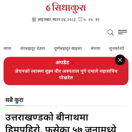
ा
शेरबहादुर देउवा
पूर्णबहादुर खड्का
बेपत्ता
सुनकोशी
दम्पत
अपडेट
जेएनको स्वास्थ्य बुझ्न वीर अस्पताल पुगे एमाले महासचिव
पोखरेल
सबै कुरा
उत्तराखण्डको बद्रीनाथमा
हिमपहिरो, फसेका ५७ जनामध्ये