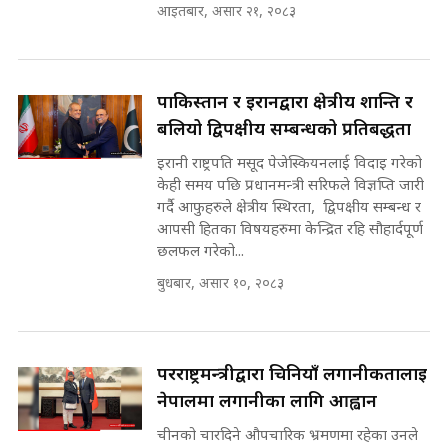
७८ लाख घुस खाने मन्त्री ! जोगाउने
आइतबार, असार २१, २०८३
प्रधानमन्त्री ? || SIDHAKURA ||
SIDHAKURA INVESTIGATION
||
रसुवाकाे भाङ्गे झरना | Bhange
पाकिस्तान र इरानद्वारा क्षेत्रीय शान्ति र
Waterfall of Rasuwa ||
SIDHAKURA ||
बलियो द्विपक्षीय सम्बन्धको प्रतिबद्धता
मन्त्री र पूर्व मन्त्रीको ७८ लाख घुस डिलको
अडियो | FULL AUDIO |
इरानी राष्ट्रपति मसूद पेजेस्कियनलाई विदाइ गरेको
SIDHAKURA |
केही समय पछि प्रधानमन्त्री सरिफले विज्ञप्ति जारी
गर्दै आफुहरुले क्षेत्रीय स्थिरता, द्विपक्षीय सम्बन्ध र
कहिले बन्ला चक्रपथ ? विस्तार कार्यमा
आपसी हितका विषयहरुमा केन्द्रित रहि सौहार्दपूर्ण
किन भइरहेछ ढिलाइ ?The Ring Road
छलफल गरेको...
Expansion Dilemma |
मन्त्री राजकुमारलाई घुस दिने विचौलीया
SIDHAKURA |
पूर्व मन्त्री रञ्जिता || SIDHAKURA
बुधबार, असार १०, २०८३
||
परराष्ट्रमन्त्रीद्वारा चिनियाँ लगानीकर्तालाई
मन्त्रीले घुस डिल गरेको अडियो ! दुई झोला
नेपालमा लगानीका लागि आह्वान
नोट मन्त्रीलाई घुस | SIDHAKURA |
SIDHAKURA INVESTIGATION |
चीनको चारदिने औपचारिक भ्रमणमा रहेका उनले