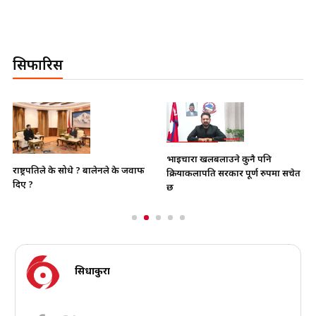
सिफारिस
भाइचारा खलबलाउने कुनै पनि
राष्ट्रपतिले के सोधे ? बालेनले के जवाफ
क्रियाकलापप्रति सरकार पूर्ण रुपमा सचेत
दिए ?
छ
सिधाकुरा