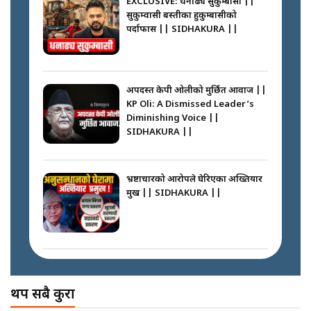
EXCLUSIVE: धनाढ्य सुकुम्बासी ||
सुकुम्वासी बस्तीका हुकुम्बासीको
फेरि स्वर्गनर्कको यात्रामा ओली–प्रचण्ड ||
पर्दाफास || SIDHAKURA ||
SIDHAKURA ||
पासपोर्ट पाउन फेरि सकस । के हो समस्या
? || SIDHAKURA ||
अपदस्त केपी ओलीको मुर्छित आवाज ||
KP Oli: A Dismissed Leader’s
कस्तो छ नागढुङ्गा सुरुङमार्ग ? ||
Diminishing Voice ||
SIDHAKURA ||
SIDHAKURA ||
घरबाट निस्किएर आफ्नै घरमा आगो
लगाउन जानेलाई रोकौँः रवि लामिछाने ||
SIDHAKURA ||
भ्रष्टाचारको आरोपले घेरिएका अख्तियार
प्रमुख || SIDHAKURA ||
प्रश्नपत्र लिक गर्ने सुलभ सर ? ||
SIDHAKURA ||
प्रधानमन्त्री बालेनले सम्बोधनमा के भने ?
|| PM BALEN ADDRESS ||
SIDHAKURA ||
अख्तियारको कठघरामा घुस्याहा मन्त्रीहरू
! || CIAA Investigation over
थप सबै कुरा
Corrupted Minister ||
SIDHAKURA