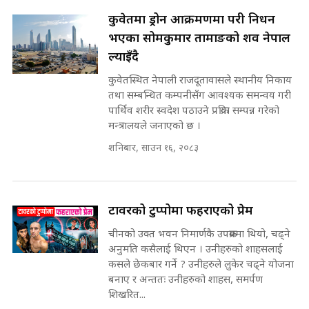
अदालतको गुनासो अब सिधै सर्वोच्चमा
कुवेतमा ड्रोन आक्रमणमा परी निधन
|| Court Grievances Directly to
भएका सोमकुमार तामाङको शव नेपाल
the Supreme Court ||
पोप्पोको पासोः कमाउने लोभमा घरबार नै
SIDHAKURA
ल्याइँदै
उठिबास | The Dark Side of
'Poppo Live'-SIDHAKURA
कुवेतस्थित नेपाली राजदूतावासले स्थानीय निकाय
INVESTIGATION
तथा सम्बन्धित कम्पनीसँग आवश्यक समन्वय गरी
मोबिलिटीमा महिलाको पहुँच विस्तार गर्दै
पार्थिव शरीर स्वदेश पठाउने प्रक्रिया सम्पन्न गरेको
इनड्राइभ || SIDHAKURA ||
मन्त्रालयले जनाएको छ ।
मन्त्री आउने बित्तिकै सुरु भएको थियो
शनिबार, साउन १६, २०८३
घुसको डिल || Raj Kumar Gupta ||
SIDHAKURA ||
राष्ट्रिय सवालमा ९ दल एकजुट ||
Prachanda, Rabi, Gagan Stand
टावरको टुप्पोमा फहराएको प्रेम
on the Same Page ||
घुसको डिल गर्ने मन्त्रीकाे राजिनामा,
SIDHAKURA ||
चीनको उक्त भवन निमार्णकै उपक्रममा थियो, चढ्ने
भूमिसुधार मन्त्रीलाई जोगाइदै ! ||
अनुमति कसैलाई थिएन । उनीहरुको शाहसलाई
SIDHAKURA ||
कसले छेकबार गर्ने ? उनीहरुले लुकेर चढ्ने योजना
सहकारी पीडितसँग मन्त्री प्रतिभा रावलले
बनाए र अन्ततः उनीहरुको शाहस, समर्पण
भनिन्–साथ दिनुहोस्, दबाब होइन ||
शिखरित...
Sidhakura || Pratibha Rawal