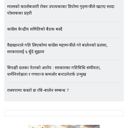
एभरेष्ट अस्पताल फलोअपः CCTV फुटेज
गायब || Everest Hospital
ग्यासको कालोबजारी रोक्न उपत्यकाका डिपोमा गृहमन्त्रीले खटाए सादा
Followup: CCTV Footage Lost |
पोसाकका प्रहरी
SIDHAKURA |
कांग्रेस केन्द्रीय समितिको बैठक बस्दै
वैद्यखानाले गति लिएकोमा कांग्रेस महामन्त्रीले गरे बालेनको प्रशंसा,
सरकारलाई ६ बुँदे सुझाव
विपक्षी दलका नेताको आरोप : सरकारका गतिविधि संघीयता,
धर्मनिरपेक्षता र गणतन्त्र कमजोर बनाउनेतर्फ उन्मुख
रास्वपामा कस्तो छ रवि-बालेन सम्बन्ध ?