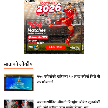
साताको लोकप्रीय
२५० रुपैयाँको खरिदमा १० लाख रुपैयाँ जिते यी
उपभोक्ताले
क्यान्सरपीडित श्रीमती पिठ्युँमा बोकेर सुनकोशी
पुगे, सँगै नदीमा फाल हालेर बेपत्ता भए