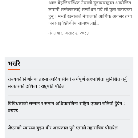
आज बेइजिङस्थित नेपाली दूतावासद्वारा आयोजित
लगानी सम्मेलनलाई सम्बोधन गर्दै सो कुरा बताएका
हुन् । मन्त्री खनालले नेपालको आर्थिक अवसर तथा
मृतकका परिवारप्रति मेडिकल काउन्सीलको
जनसाङ्ख्यिकीय सामथ्र्यलाई...
बदनियत ! न्याय खोज्दै भौतारिदै सुवास
|| THE REPORTER ||
मंगलबार, असार २, २०८३
EXCLUSIVE - भिजिट भिसामा सेटिङको
भर्खरै
गोप्य अडियो र म्यासेज, गृह मन्त्रालय
कनेक्सन ! || VISIT VISA SCAM
राज्यको निर्णायक तहमा आदिवासीको अर्थपूर्ण सहभागिता सुनिश्चित गर्नु
सरकारको दायित्व : राष्ट्रपति पौडेल
भिजिट भिसामा गृह मन्त्रालयकै सेटिङः१
विविधताको सम्मान र समान अधिकारबिना राष्ट्रिय एकता बलियो हुँदैन :
अर्ब बढी घुस!|| SIDHAKURA ||
प्रचण्ड
जेएनको स्वास्थ्य बुझ्न वीर अस्पताल पुगे एमाले महासचिव पोखरेल