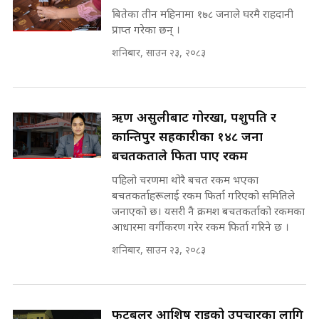
SIDHAKURA ||
घुसको डिल गर्ने मन्त्रीकाे राजिनामा,
बितेका तीन महिनामा १७८ जनाले घरमै राहदानी
भूमिसुधार मन्त्रीलाई जोगाइदै ! ||
प्राप्त गरेका छन् ।
SIDHAKURA ||
शनिबार, साउन २३, २०८३
कहिले बन्ला चक्रपथ ? विस्तार कार्यमा
किन भइरहेछ ढिलाइ ?The Ring Road
Expansion Dilemma |
७८ लाख घुस खाने मन्त्री ! जोगाउने
SIDHAKURA |
प्रधानमन्त्री ? || SIDHAKURA ||
ऋण असुलीबाट गोरखा, पशुपति र
SIDHAKURA INVESTIGATION
कान्तिपुर सहकारीका १४८ जना
||
बचतकर्ताले फिर्ता पाए रकम
पटकपटक भावुक बने गृहमन्त्री सुदन
गुरुङ, भक्कानिए सांसदहरू ||
पहिलो चरणमा थोरै बचत रकम भएका
SIDHAKURA ||
मन्त्री र पूर्व मन्त्रीको ७८ लाख घुस डिलको
बचतकर्ताहरूलाई रकम फिर्ता गरिएको समितिले
अडियो | FULL AUDIO |
जनाएको छ। यसरी नै क्रमश बचतकर्ताको रकमका
SIDHAKURA |
आधारमा वर्गीकरण गरेर रकम फिर्ता गरिने छ ।
शनिबार, साउन २३, २०८३
मन्त्री राजकुमारलाई घुस दिने विचौलीया
पूर्व मन्त्री रञ्जिता || SIDHAKURA
||
फुटबलर आशिष राईको उपचारका लागि