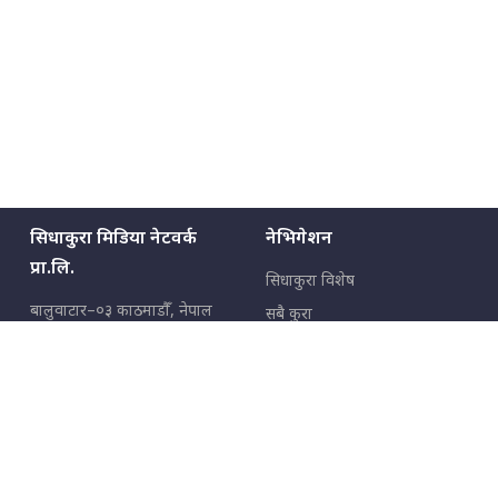
सिधाकुरा मिडिया नेटवर्क
नेभिगेशन
प्रा.लि.
सिधाकुरा विशेष
बालुवाटार–०३ काठमाडौँ, नेपाल
सबै कुरा
जनताका कुरा
सम्पर्क: ९८५१३६२६६६,
९८०२३६२६६६
उपभोक्ताका कुरा
इमेल:
news@sidhakura.com
,
info@sidhakura.com
अपराध
हाम्रो टीम