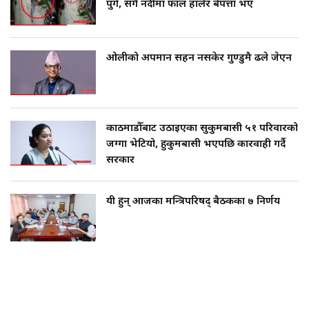
पुगे, सँगै नदीमा फाल हालेर बेपत्ता भए
ओलीको अपमान सहन नसकेर गुण्डुमै ढले जेएन
काठमाडौँबाट उठाइएका सुकुमबासी ५१ परिवारको
जग्गा भेटियो, हुकुमबासी भएपछि कारवाही गर्दै
सरकार
यी हुन् आजका मन्त्रिपरिषद् बैठकका ७ निर्णय