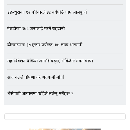
भिजिट भिसामा गृह मन्त्रालयकै सेटिङः१
अर्ब बढी घुस!|| SIDHAKURA ||
डडेल्धुराका १२ परिवारले ३८ वर्षपछि पाए लालपुर्जा
बैतडीका १७८ जनालाई घरमै राहदानी
एभरेष्ट अस्पताल फलोअपः CCTV फुटेज
ढोरपाटनमा ३७ हजार पर्यटक, ४७ लाख आम्दानी
गायब || Everest Hospital
Followup: CCTV Footage Lost |
SIDHAKURA |
महाधिवेशन प्रक्रिया अगाडि बढ्छ, रोकिँदैनः गगन थापा
सात दलले घोषणा गरे अग्रगामी मोर्चा
भैंसेपाटी आवासमा कहिले सर्छन् मन्त्रीहरू ?