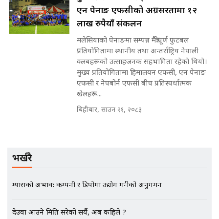
एन पेनाङ एफसीको अग्रसरतामा १२
लाख रुपैयाँ संकलन
मन्त्रीले घुस डिल गरेको अडियो ! दुई झोला
मलेसियाको पेनाङमा सम्पन्न मैत्रीपूर्ण फुटबल
नोट मन्त्रीलाई घुस | SIDHAKURA |
प्रतियोगितामा स्थानीय तथा अन्तर्राष्ट्रिय नेपाली
SIDHAKURA INVESTIGATION |
क्लबहरूको उत्साहजनक सहभागिता रहेको थियो।
मुख्य प्रतियोगितामा हिमालयन एफसी, एन पेनाङ
एफसी र नेपबोर्न एफसी बीच प्रतिस्पर्धात्मक
खेलहरू...
मृतकका परिवारप्रति मेडिकल काउन्सीलको
बदनियत ! न्याय खोज्दै भौतारिदै सुवास
बिहीबार, साउन २१, २०८३
|| THE REPORTER ||
भर्खरै
EXCLUSIVE - भिजिट भिसामा सेटिङको
गोप्य अडियो र म्यासेज, गृह मन्त्रालय
कनेक्सन ! || VISIT VISA SCAM
ग्यासको अभावः कम्पनी र डिपोमा उद्योग मन्त्रीको अनुगमन
देउवा आउने मिति सरेको सर्यै, अब कहिले ?