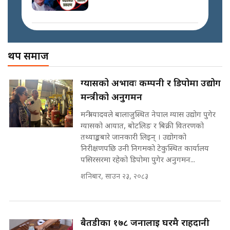
मोबिलिटीमा महिलाको पहुँच विस्तार गर्दै
इनड्राइभ || SIDHAKURA ||
अख्तियारको कठघरामा घुस्याहा मन्त्रीहरू
! || CIAA Investigation over
थप समाज
Corrupted Minister ||
SIDHAKURA
राष्ट्रिय सवालमा ९ दल एकजुट ||
ग्यासको अभावः कम्पनी र डिपोमा उद्योग
Prachanda, Rabi, Gagan Stand
मन्त्रीको अनुगमन
on the Same Page ||
पोप्पोको पासोः कमाउने लोभमा घरबार नै
SIDHAKURA ||
उठिबास | The Dark Side of
मन्त्री यादवले बालाजुस्थित नेपाल ग्यास उद्योग पुगेर
'Poppo Live'-SIDHAKURA
ग्यासको आयात, बोटलिङ र बिक्री वितरणको
INVESTIGATION
तथ्याङ्कबारे जानकारी लिइन् । उद्योगको
सहकारी पीडितसँग मन्त्री प्रतिभा रावलले
निरीक्षणपछि उनी निगमको टेकुस्थित कार्यालय
भनिन्–साथ दिनुहोस्, दबाब होइन ||
पसिरसरमा रहेको डिपोमा पुगेर अनुगमन...
Sidhakura || Pratibha Rawal
मन्त्री आउने बित्तिकै सुरु भएको थियो
शनिबार, साउन २३, २०८३
घुसको डिल || Raj Kumar Gupta ||
SIDHAKURA ||
रसुवाकाे भाङ्गे झरना | Bhange
Waterfall of Rasuwa ||
बैतडीका १७८ जनालाई घरमै राहदानी