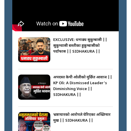
मन्त्री जन्माउने कारखाना ||
SIDHAKURA || THE REPORTER
||
घरबाट निस्किएर आफ्नै घरमा आगो
लगाउन जानेलाई रोकौँः रवि लामिछाने ||
SIDHAKURA ||
EXCLUSIVE: धनाढ्य सुकुम्बासी ||
सुकुम्वासी बस्तीका हुकुम्बासीको
फेरि स्वर्गनर्कको यात्रामा ओली–प्रचण्ड ||
पर्दाफास || SIDHAKURA ||
SIDHAKURA ||
प्रधानमन्त्री बालेनले सम्बोधनमा के भने ?
|| PM BALEN ADDRESS ||
SIDHAKURA ||
अपदस्त केपी ओलीको मुर्छित आवाज ||
KP Oli: A Dismissed Leader’s
कस्तो छ नागढुङ्गा सुरुङमार्ग ? ||
Diminishing Voice ||
SIDHAKURA ||
SIDHAKURA ||
अदालतको गुनासो अब सिधै सर्वोच्चमा
|| Court Grievances Directly to
the Supreme Court ||
भ्रष्टाचारको आरोपले घेरिएका अख्तियार
SIDHAKURA
प्रमुख || SIDHAKURA ||
प्रश्नपत्र लिक गर्ने सुलभ सर ? ||
SIDHAKURA ||