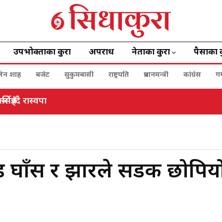
उपभोक्ताका कुरा
अपराध
नेताका कुरा
पैसाका 
बालेन शाह
बजेट
सुकुमबासी
राष्ट्रपति
प्रधानमन्त्री
कांग्रेस
ग
िन्नँ
खण्ड घाँस र झारले सडक छोपिय