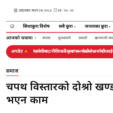
सिधाकुरा विशेष
सबै कुरा
जनताका कुरा
आजको चर्चामा
बेपत्ता
सुनकोशी
दम्पती
प्रधानमन्त्री 
अपडेट
सानेपाबाट गगनको जवाफ– कसैले तर्साएर म तर्स
समाज
चक्रपथ विस्तारको दोश्रो 
भएन काम