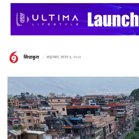
सिधाकुरा
आइतबार, साउन ४, २०८२