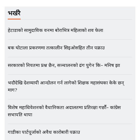
भर्खरै
EXCLUSIVE - भिजिट भिसामा सेटिङको
गोप्य अडियो र म्यासेज, गृह मन्त्रालय
हेटौंडाको सामुदायिक वनमा बोराभित्र महिलाको शव फेला
कनेक्सन ! || VISIT VISA SCAM
बैंक घोटाला प्रकरणमा तत्कालीन सिइओसहित तीन पक्राउ
भिजिट भिसामा गृह मन्त्रालयकै सेटिङः१
सरकारको नियतमा प्रश्न छैन, सञ्चालनको ढंग पुगेन कि– मनिष झा
अर्ब बढी घुस!|| SIDHAKURA ||
भदौदेखि देशव्यापी आन्दोलन गर्न लागेको शिक्षक महासंघका केके छन्
माग?
एभरेष्ट अस्पताल फलोअपः CCTV फुटेज
विशेष महाधिवेशनको वैधानिकता अदालतमा प्रतिरक्षा गर्छौं– कांग्रेस
गायब || Everest Hospital
Followup: CCTV Footage Lost |
सभापति थापा
SIDHAKURA |
गाडीका पार्टपूर्जाको अवैध कारोबारी पक्राउ