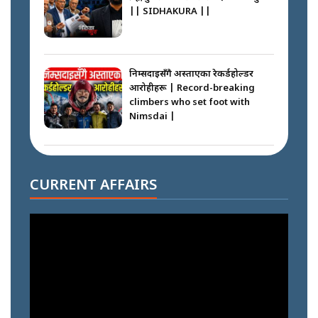
|| SIDHAKURA ||
निम्सदाइसँगै अस्ताएका रेकर्डहोल्डर
आरोहीहरू | Record-breaking
climbers who set foot with
Nimsdai |
गोली ठोकेर पक्राउ गरिएको कर्मा ग्याङको
अपराध श्रृङ्खला || SIDHAKURA ||
CURRENT AFFAIRS
नभाँडिएको सद्भाव : कप्तानगञ्जबाट
सल्किएको आगो निभाउनेहरू ||
SIDHAKURA || THE REPORTER
||