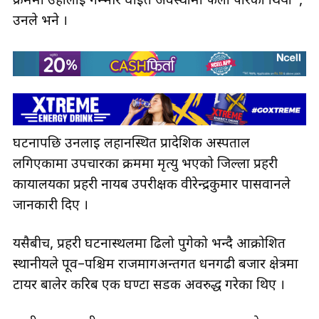
क्रममा उहाँलाई गम्भीर घाइते अवस्थामा फेला पारेका थियौँ”,
उनले भने ।
घटनापछि उनलाई लहानस्थित प्रादेशिक अस्पताल
लगिएकामा उपचारका क्रममा मृत्यु भएको जिल्ला प्रहरी
कार्यालयका प्रहरी नायब उपरीक्षक वीरेन्द्रकुमार पासवानले
जानकारी दिए ।
यसैबीच, प्रहरी घटनास्थलमा ढिलो पुगेको भन्दै आक्रोशित
स्थानीयले पूर्व–पश्चिम राजमार्गअन्तर्गत धनगढी बजार क्षेत्रमा
टायर बालेर करिब एक घण्टा सडक अवरुद्ध गरेका थिए ।