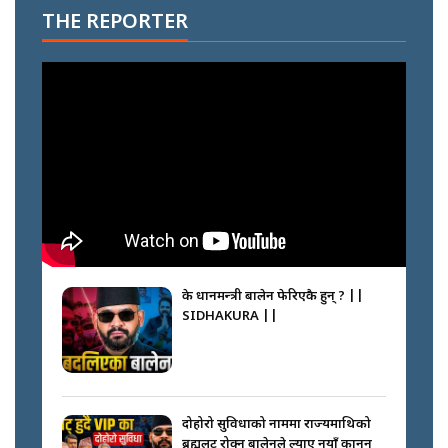
THE REPORTER
के प्रधानमन्त्री बालेन फेरिएकै हुन् ? ||
SIDHAKURA ||
दोहोरो सुविधाको नाममा राज्यमाथिको
ब्रह्मलुट रोक्न बालेनले ल्याए नयाँ कानुन