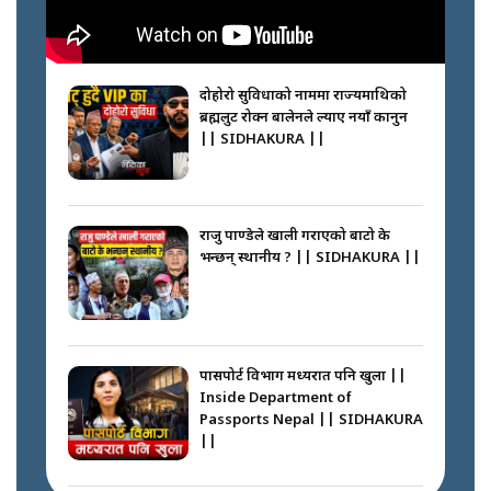
नेपालीलाई भरिया मात्र देख्ने दृष्टिकोण
बदलेका ‘निम्स दाई’ || SIDHAKURA
||
दोहोरो सुविधाको नाममा राज्यमाथिको
ब्रह्मलुट रोक्न बालेनले ल्याए नयाँ कानुन
|| SIDHAKURA ||
कप्तानगञ्जपछि मधेसमा के हुँदैछ ?
आगो निभाउने कि तेल थप्ने ? WHATS
HAPPENING IN MADHESH ? ||
राजु पाण्डेले खाली गराएको बाटो के
भन्छन् स्थानीय ? || SIDHAKURA ||
कप्तानगञ्ज घटनाको सुरुवात कसरी
भयो ? के के भयो ? || SUNSARI
CASE || SIDHAKURA || THE
पासपोर्ट विभाग मध्यरात पनि खुला ||
REPORTER ||
Inside Department of
Passports Nepal || SIDHAKURA
||
भीड नियन्त्रण गर्न बारम्बार किन चुक्दैछ
प्रहरी ? Police repeatedly fail to