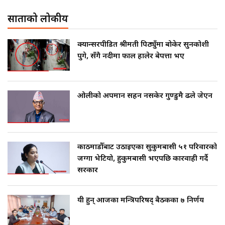
साताको लोकप्रीय
क्यान्सरपीडित श्रीमती पिठ्युँमा बोकेर सुनकोशी
पुगे, सँगै नदीमा फाल हालेर बेपत्ता भए
ओलीको अपमान सहन नसकेर गुण्डुमै ढले जेएन
काठमाडौँबाट उठाइएका सुकुमबासी ५१ परिवारको
जग्गा भेटियो, हुकुमबासी भएपछि कारवाही गर्दै
सरकार
यी हुन् आजका मन्त्रिपरिषद् बैठकका ७ निर्णय