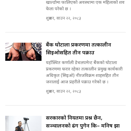
INVESTIGATION
खाल्डोमा फालिएको अवस्थामा एक महिलाको शव
सहकारी पीडितसँग मन्त्री प्रतिभा रावलले
फेला परेको छ ।
भनिन्–साथ दिनुहोस्, दबाब होइन ||
शुक्रबार, साउन २२, २०८३
Sidhakura || Pratibha Rawal
मन्त्री आउने बित्तिकै सुरु भएको थियो
घुसको डिल || Raj Kumar Gupta ||
SIDHAKURA ||
रसुवाकाे भाङ्गे झरना | Bhange
बैंक घोटाला प्रकरणमा तत्कालीन
Waterfall of Rasuwa ||
सिइओसहित तीन पक्राउ
SIDHAKURA ||
घुसको डिल गर्ने मन्त्रीकाे राजिनामा,
यहाँस्थित कर्णाली डेभलपमेन्ट बैंकको घोटाला
भूमिसुधार मन्त्रीलाई जोगाइदै ! ||
प्रकरणमा फरार रहेका तत्कालीन प्रमुख कार्यकारी
SIDHAKURA ||
अधिकृत (सिइओ) नीरजविक्रम शाहसहित तीन
कहिले बन्ला चक्रपथ ? विस्तार कार्यमा
जनालाई आज प्रहरीले पक्राउ गरेको छ ।
किन भइरहेछ ढिलाइ ?The Ring Road
शुक्रबार, साउन २२, २०८३
Expansion Dilemma |
७८ लाख घुस खाने मन्त्री ! जोगाउने
SIDHAKURA |
प्रधानमन्त्री ? || SIDHAKURA ||
SIDHAKURA INVESTIGATION
||
सरकारको नियतमा प्रश्न छैन,
पटकपटक भावुक बने गृहमन्त्री सुदन
गुरुङ, भक्कानिए सांसदहरू ||
सञ्चालनको ढंग पुगेन कि– मनिष झा
SIDHAKURA ||