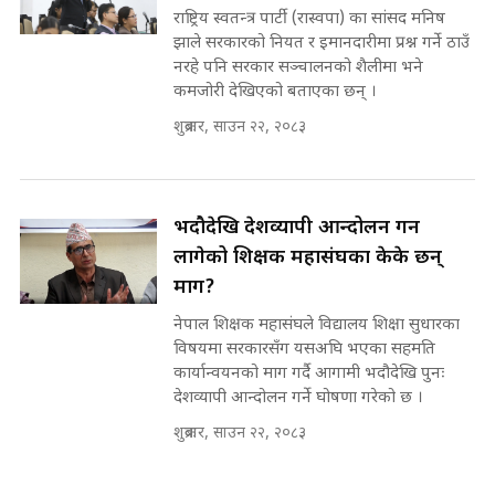
मन्त्री र पूर्व मन्त्रीको ७८ लाख घुस डिलको
राष्ट्रिय स्वतन्त्र पार्टी (रास्वपा) का सांसद मनिष
अडियो | FULL AUDIO |
झाले सरकारको नियत र इमानदारीमा प्रश्न गर्ने ठाउँ
SIDHAKURA |
नरहे पनि सरकार सञ्चालनको शैलीमा भने
कमजोरी देखिएको बताएका छन् ।
शुक्रबार, साउन २२, २०८३
मन्त्री राजकुमारलाई घुस दिने विचौलीया
पूर्व मन्त्री रञ्जिता || SIDHAKURA
||
भदौदेखि देशव्यापी आन्दोलन गर्न
लागेको शिक्षक महासंघका केके छन्
माग?
मन्त्रीले घुस डिल गरेको अडियो ! दुई झोला
नोट मन्त्रीलाई घुस | SIDHAKURA |
नेपाल शिक्षक महासंघले विद्यालय शिक्षा सुधारका
SIDHAKURA INVESTIGATION |
विषयमा सरकारसँग यसअघि भएका सहमति
कार्यान्वयनको माग गर्दै आगामी भदौदेखि पुनः
देशव्यापी आन्दोलन गर्ने घोषणा गरेको छ ।
मृतकका परिवारप्रति मेडिकल काउन्सीलको
शुक्रबार, साउन २२, २०८३
बदनियत ! न्याय खोज्दै भौतारिदै सुवास
|| THE REPORTER ||