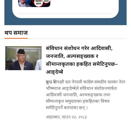
SIDHAKURA ||
प्रधानमन्त्री बालेनले सम्बोधनमा के भने ?
|| PM BALEN ADDRESS ||
SIDHAKURA ||
अख्तियारको कठघरामा घुस्याहा मन्त्रीहरू
! || CIAA Investigation over
थप समाज
Corrupted Minister ||
SIDHAKURA
अदालतको गुनासो अब सिधै सर्वोच्चमा
संविधान संशोधन गरेर आदिवासी,
|| Court Grievances Directly to
जनजाति, अल्पसङ्ख्यक र
the Supreme Court ||
पोप्पोको पासोः कमाउने लोभमा घरबार नै
SIDHAKURA
सीमान्तकृतका हकहित समेटिनुपर्छ–
उठिबास | The Dark Side of
'Poppo Live'-SIDHAKURA
आङ्देम्बे
INVESTIGATION
प्रमुख प्रतिपक्षी दल नेपाली कांग्रेस संसदीय दलका नेता
मोबिलिटीमा महिलाको पहुँच विस्तार गर्दै
भीष्मराज आङ्देम्बेले संविधान संशोधनमार्फत
इनड्राइभ || SIDHAKURA ||
आदिवासी जनजाति, अल्पसङ्ख्यक तथा
मन्त्री आउने बित्तिकै सुरु भएको थियो
सीमान्तकृत समुदायका हकहितका विषय
घुसको डिल || Raj Kumar Gupta ||
समेटिनुपर्ने बताएका छन् ।
SIDHAKURA ||
आइतबार, साउन २४, २०८३
राष्ट्रिय सवालमा ९ दल एकजुट ||
Prachanda, Rabi, Gagan Stand