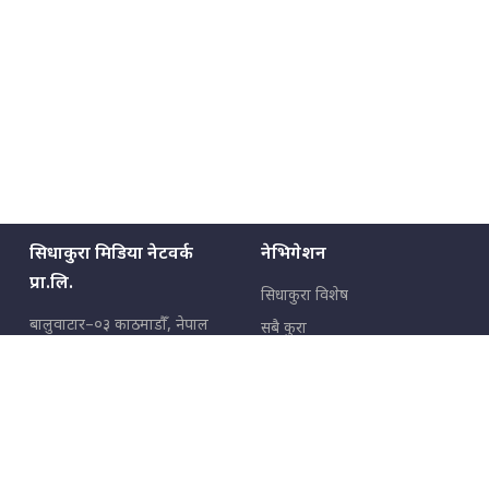
सिधाकुरा मिडिया नेटवर्क
नेभिगेशन
प्रा.लि.
सिधाकुरा विशेष
बालुवाटार–०३ काठमाडौँ, नेपाल
सबै कुरा
जनताका कुरा
सम्पर्क: ९८५१३६२६६६,
९८०२३६२६६६
उपभोक्ताका कुरा
इमेल:
news@sidhakura.com
,
info@sidhakura.com
अपराध
हाम्रो टीम