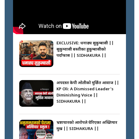
Passports Nepal || SIDHAKURA
||
मन्त्री जन्माउने कारखाना ||
SIDHAKURA || THE REPORTER
||
कहाँ हरायो ग्यास ? || Where Did
the Gas Go? || SIDHAKURA ||
EXCLUSIVE: धनाढ्य सुकुम्बासी ||
सुकुम्वासी बस्तीका हुकुम्बासीको
फेरि स्वर्गनर्कको यात्रामा ओली–प्रचण्ड ||
पर्दाफास || SIDHAKURA ||
SIDHAKURA ||
पासपोर्ट पाउन फेरि सकस । के हो समस्या
? || SIDHAKURA ||
अपदस्त केपी ओलीको मुर्छित आवाज ||
KP Oli: A Dismissed Leader’s
कस्तो छ नागढुङ्गा सुरुङमार्ग ? ||
Diminishing Voice ||
SIDHAKURA ||
SIDHAKURA ||
घरबाट निस्किएर आफ्नै घरमा आगो
लगाउन जानेलाई रोकौँः रवि लामिछाने ||
SIDHAKURA ||
भ्रष्टाचारको आरोपले घेरिएका अख्तियार
प्रमुख || SIDHAKURA ||
प्रश्नपत्र लिक गर्ने सुलभ सर ? ||