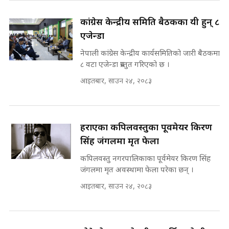
on the Same Page ||
घुसको डिल गर्ने मन्त्रीकाे राजिनामा,
SIDHAKURA ||
भूमिसुधार मन्त्रीलाई जोगाइदै ! ||
कांग्रेस केन्द्रीय समिति बैठकका यी हुन् ८
SIDHAKURA ||
एजेन्डा
सहकारी पीडितसँग मन्त्री प्रतिभा रावलले
नेपाली कांग्रेस केन्द्रीय कार्यसमितिको जारी बैठकमा
भनिन्–साथ दिनुहोस्, दबाब होइन ||
८ वटा एजेन्डा प्रस्तुत गरिएको छ ।
Sidhakura || Pratibha Rawal
७८ लाख घुस खाने मन्त्री ! जोगाउने
आइतबार, साउन २४, २०८३
प्रधानमन्त्री ? || SIDHAKURA ||
SIDHAKURA INVESTIGATION
||
रसुवाकाे भाङ्गे झरना | Bhange
Waterfall of Rasuwa ||
हराएका कपिलवस्तुका पूर्वमेयर किरण
SIDHAKURA ||
मन्त्री र पूर्व मन्त्रीको ७८ लाख घुस डिलको
सिंह जंगलमा मृत फेला
अडियो | FULL AUDIO |
SIDHAKURA |
कपिलवस्तु नगरपालिकाका पूर्वमेयर किरण सिंह
जंगलमा मृत अवस्थामा फेला परेका छन् ।
कहिले बन्ला चक्रपथ ? विस्तार कार्यमा
आइतबार, साउन २४, २०८३
किन भइरहेछ ढिलाइ ?The Ring Road
Expansion Dilemma |
मन्त्री राजकुमारलाई घुस दिने विचौलीया
SIDHAKURA |
पूर्व मन्त्री रञ्जिता || SIDHAKURA
||