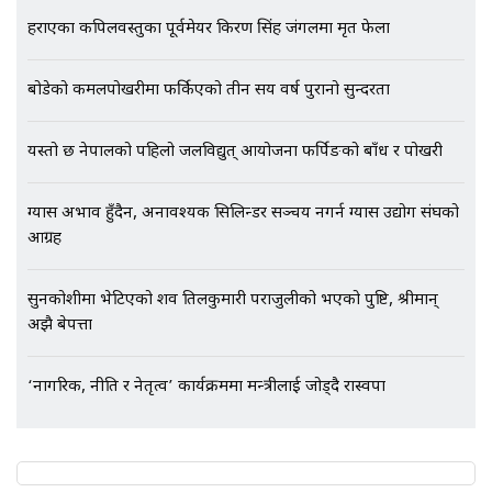
भिजिट भिसामा गृह मन्त्रालयकै सेटिङः१
हराएका कपिलवस्तुका पूर्वमेयर किरण सिंह जंगलमा मृत फेला
अर्ब बढी घुस!|| SIDHAKURA ||
बोडेको कमलपोखरीमा फर्किएको तीन सय वर्ष पुरानो सुन्दरता
यस्तो छ नेपालको पहिलो जलविद्युत् आयोजना फर्पिङको बाँध र पोखरी
एभरेष्ट अस्पताल फलोअपः CCTV फुटेज
गायब || Everest Hospital
Followup: CCTV Footage Lost |
ग्यास अभाव हुँदैन, अनावश्यक सिलिन्डर सञ्चय नगर्न ग्यास उद्योग संघको
SIDHAKURA |
आग्रह
सुनकोशीमा भेटिएको शव तिलकुमारी पराजुलीको भएको पुष्टि, श्रीमान्
अझै बेपत्ता
‘नागरिक, नीति र नेतृत्व’ कार्यक्रममा मन्त्रीलाई जोड्दै रास्वपा