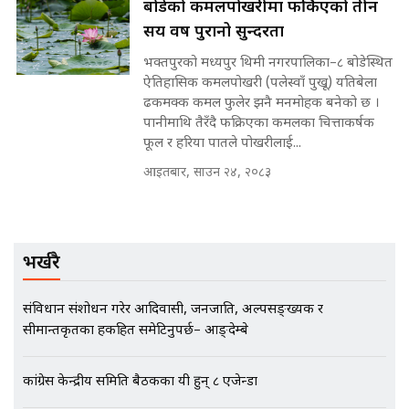
बोडेको कमलपोखरीमा फर्किएको तीन
सय वर्ष पुरानो सुन्दरता
भक्तपुरको मध्यपुर थिमी नगरपालिका–८ बोडेस्थित
मन्त्रीले घुस डिल गरेको अडियो ! दुई झोला
ऐतिहासिक कमलपोखरी (पलेस्वाँ पुखू) यतिबेला
नोट मन्त्रीलाई घुस | SIDHAKURA |
ढकमक्क कमल फुलेर झनै मनमोहक बनेको छ ।
SIDHAKURA INVESTIGATION |
पानीमाथि तैरँदै फक्रिएका कमलका चित्ताकर्षक
फूल र हरिया पातले पोखरीलाई...
आइतबार, साउन २४, २०८३
मृतकका परिवारप्रति मेडिकल काउन्सीलको
बदनियत ! न्याय खोज्दै भौतारिदै सुवास
|| THE REPORTER ||
भर्खरै
EXCLUSIVE - भिजिट भिसामा सेटिङको
संविधान संशोधन गरेर आदिवासी, जनजाति, अल्पसङ्ख्यक र
गोप्य अडियो र म्यासेज, गृह मन्त्रालय
सीमान्तकृतका हकहित समेटिनुपर्छ– आङ्देम्बे
कनेक्सन ! || VISIT VISA SCAM
कांग्रेस केन्द्रीय समिति बैठकका यी हुन् ८ एजेन्डा