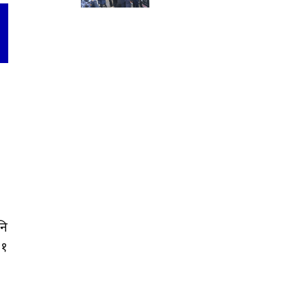
नि
९१