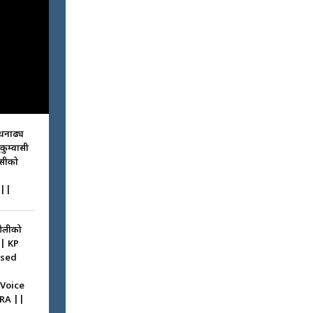
धनाढ्य
ुकुम्वासी
ासीको
||
ओलीको
|| KP
ssed
 Voice
RA ||