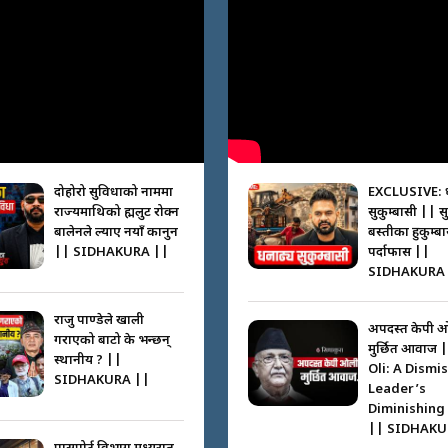
दोहोरो सुविधाको नाममा
EXCLUSIVE: 
राज्यमाथिको ब्रह्मलुट रोक्न
सुकुम्बासी || स
बालेनले ल्याए नयाँ कानुन
बस्तीका हुकुम्ब
|| SIDHAKURA ||
पर्दाफास ||
SIDHAKURA 
राजु पाण्डेले खाली
अपदस्त केपी 
गराएको बाटो के भन्छन्
मुर्छित आवाज 
स्थानीय ? ||
Oli: A Dismi
SIDHAKURA ||
Leader’s
Diminishing
|| SIDHAKU