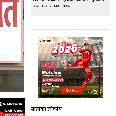
अब नारायणगढदेखि बुटवलसम्मको यात्रा दुई घण्टामै,
यस्तो बन्यो ६ लेनको सडक
साताको लोकप्रीय