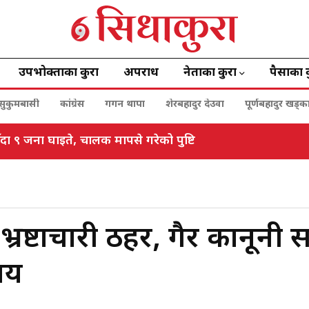
उपभोक्ताका कुरा
अपराध
नेताका कुरा
पैसाका 
सुकुमबासी
कांग्रेस
गगन थापा
शेरबहादुर देउवा
पूर्णबहादुर खड्क
ँदा ९ जना घाइते, चालक मापसे गरेको पुष्टि
रष्टाचारी ठहर, गैर कानूनी सम
ाय