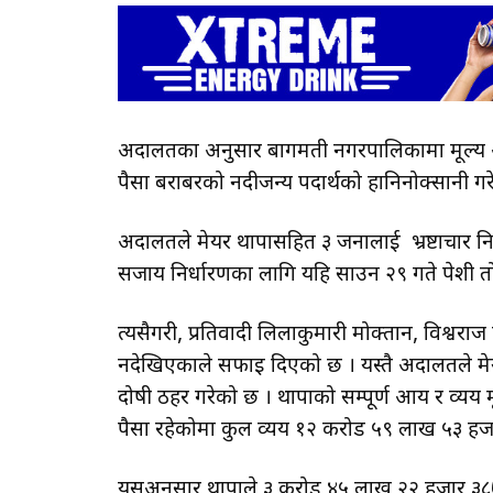
अदालतका अनुसार बागमती नगरपालिकामा मूल्य अ
पैसा बराबरको नदीजन्य पदार्थको हानिनोक्सानी ग
अदालतले मेयर थापासहित ३ जनालाई भ्रष्टाचार नि
सजाय निर्धारणका लागि यहि साउन २९ गते पेशी त
त्यसैगरी, प्रतिवादी लिलाकुमारी मोक्तान, विश्व
नदेखिएकाले सफाइ दिएको छ । यस्तै अदालतले मेयर
दोषी ठहर गरेको छ । थापाको सम्पूर्ण आय र व्यय 
पैसा रहेकोमा कुल व्यय १२ करोड ५९ लाख ५३ हजार
यसअनुसार थापाले ३ करोड ४५ लाख २२ हजार ३८७ रु