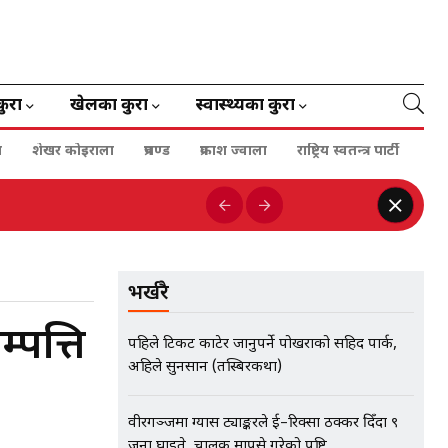
कुरा
खेलका कुरा
स्वास्थ्यका कुरा
ा
शेखर कोइराला
प्रचण्ड
प्रकाश ज्वाला
राष्ट्रिय स्वतन्त्र पार्टी
भर्खरै
्पत्ति
पहिले टिकट काटेर जानुपर्ने पोखराको सहिद पार्क,
अहिले सुनसान (तस्बिरकथा)
वीरगञ्जमा ग्यास ट्याङ्करले ई–रिक्सा ठक्कर दिँदा ९
जना घाइते, चालक मापसे गरेको पुष्टि