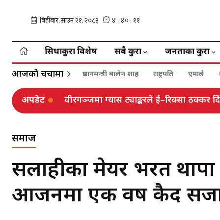
सिधाकुरा विशेष
सबै कुरा
जनताका कुरा
आजको चर्चामा
प्रधानमन्त्री बालेन शाह
राष्ट्रपति
एमाले
अपडेट
वीरगञ्जमा ग्यास ट्याङ्करले ई–रिक्सा ठक्कर दि
समाज
सर्लाहीका मेयर भरत थापा भ्
आर्जनमा एक वर्ष कैद सज