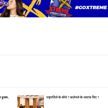
भाइचारा खलबलाउने कुनै पनि क्रियाकलापप्रति सरका
पूर्ण रुपमा सचेत छ