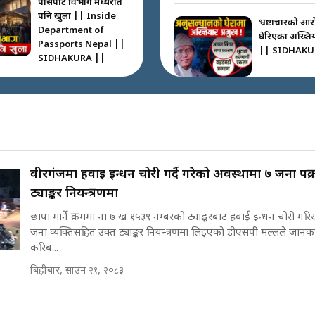
पासपोर्ट विभाग मध्यरात
पनि खुला || Inside
भ्रष्टाचारको आर
Department of
घेरिएका अख्तियार
Passports Nepal ||
|| SIDHAKU
SIDHAKURA ||
कहाँ हरायो ग्यास ? ||
Where Did the Gas
अख्तियारको क
Go? || SIDHAKURA
घुस्याहा मन्त्रीह
||
CIAA Invest
over Corrup
Minister ||
वीरगंजमा हवाई इन्धन चोरी गर्दै गरेको अवस्थामा ७ जना पक
SIDHAKURA
पासपोर्ट पाउन फेरि सकस
ट्याङ्कर नियन्त्रणमा
। के हो समस्या ? ||
छापा मार्ने क्रममा ना ७ ख १५३९ नम्बरको ट्याङ्करबाट हवाई इन्धन चोरी गर
SIDHAKURA ||
पोप्पोको पासोः
जना व्यक्तिसहित उक्त ट्याङ्कर नियन्त्रणमा लिइएको डीएसपी मल्लले जानकार
लोभमा घरबार न
करिब...
| The Dark S
'Poppo Live'
बिहीबार, साउन २१, २०८३
घरबाट निस्किएर आफ्नै
SIDHAKURA
घरमा आगो लगाउन
INVESTIGA
जानेलाई रोकौँः रवि