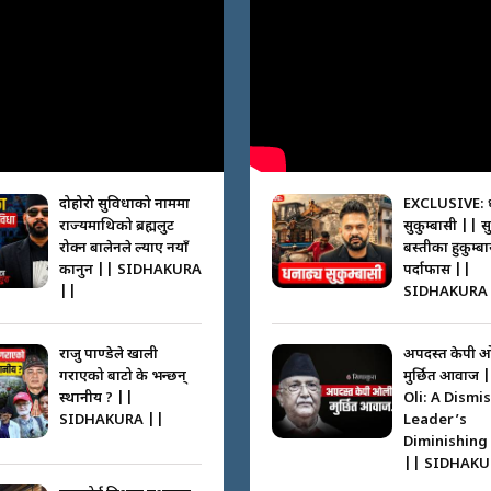
दोहोरो सुविधाको नाममा
EXCLUSIVE: 
राज्यमाथिको ब्रह्मलुट
सुकुम्बासी || स
रोक्न बालेनले ल्याए नयाँ
बस्तीका हुकुम्ब
कानुन || SIDHAKURA
पर्दाफास ||
||
SIDHAKURA 
राजु पाण्डेले खाली
अपदस्त केपी 
गराएको बाटो के भन्छन्
मुर्छित आवाज 
स्थानीय ? ||
Oli: A Dismi
SIDHAKURA ||
Leader’s
Diminishing
|| SIDHAKU