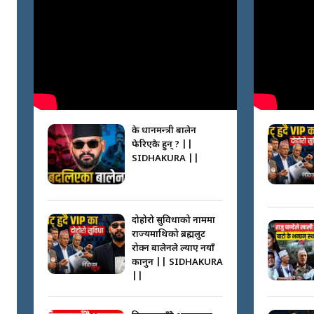
के प्रधानमन्त्री बालेन
फेरिएकै हुन् ? ||
SIDHAKURA ||
दोहोरो सुविधाको नाममा
राज्यमाथिको ब्रह्मलुट
रोक्न बालेनले ल्याए नयाँ
कानुन || SIDHAKURA
||