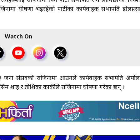
सबै सांसदहरूलाई राजिनामा दिन पार्टी सभापति रवि लामिछानेले निर्दे
ाजिनामा घोषणा भइरहेको पार्टीका कार्यवाहक सभापति डोलप्रस
Watch On
बै १९ जना संसदको राजिनामा आउनले कार्यवाहक सभापति अर्याल
असिम शाह र ताेशिका कार्कीले राजिनामा घाेषणा गरेका छन् ।