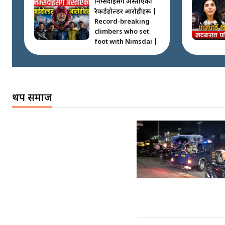
निम्सदाइसँगै अस्ताएका
रेकर्डहोल्डर आरोहीहरू |
Record-breaking
climbers who set
foot with Nimsdai |
गोली ठोकेर पक्राउ
गरिएको कर्मा ग्याङको
अपराध श्रृङ्खला ||
थप समाज
SIDHAKURA ||
नभाँडिएको सद्भाव :
कप्तानगञ्जबाट
सल्किएको आगो
निभाउनेहरू ||
SIDHAKURA || THE
REPORTER ||
नेपालीलाई भरिया मात्र
देख्ने दृष्टिकोण बदलेका