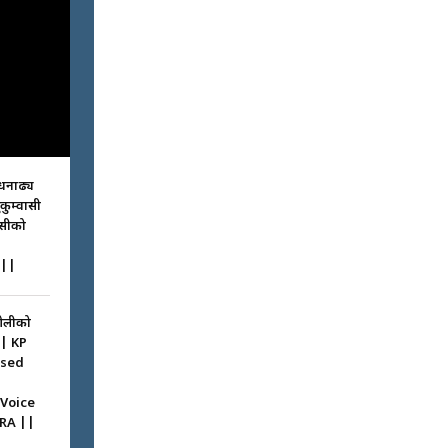
धनाढ्य
ुकुम्वासी
ासीको
||
ओलीको
|| KP
ssed
 Voice
RA ||