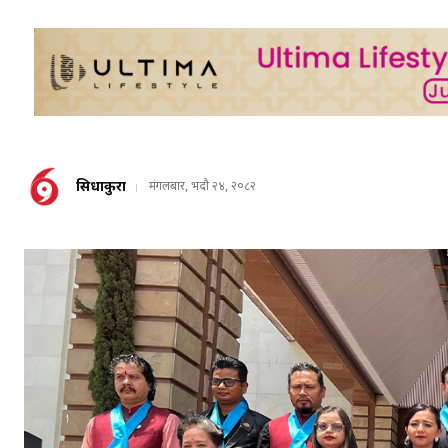
सिधाकुरा
मंगलबार, भदौ २४, २०८२