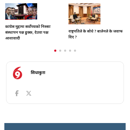
भाइचारा खलबलाउने कुनै पनि
राष्ट्रपतिले के सोधे ? बालेनले के जवाफ
क्रियाकलापप्रति सरकार पूर्ण रुपमा सचेत
दिए ?
छ
सिधाकुरा