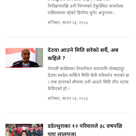
सहकारी पीडितसँग मन्त्री प्रतिभा रावलले
निरीक्षणपछि उनी निगमको टेकुस्थित कार्यालय
भनिन्–साथ दिनुहोस्, दबाब होइन ||
पसिरसरमा रहेको डिपोमा पुगेर अनुगमन...
Sidhakura || Pratibha Rawal
मन्त्री आउने बित्तिकै सुरु भएको थियो
शनिबार, साउन २३, २०८३
घुसको डिल || Raj Kumar Gupta ||
SIDHAKURA ||
रसुवाकाे भाङ्गे झरना | Bhange
Waterfall of Rasuwa ||
देउवा आउने मिति सरेको सर्यै, अब
SIDHAKURA ||
घुसको डिल गर्ने मन्त्रीकाे राजिनामा,
कहिले ?
भूमिसुधार मन्त्रीलाई जोगाइदै ! ||
नेपाली कांग्रेसका निवर्तमान सभापति शेरबहादुर
SIDHAKURA ||
देउवा स्वदेश फर्किने मिति फेरि परिवर्तन भएको छ
कहिले बन्ला चक्रपथ ? विस्तार कार्यमा
। एक हप्ताको बीचमा उनी आउने मिति तीन पटक
किन भइरहेछ ढिलाइ ?The Ring Road
फेरिएको हो ।
Expansion Dilemma |
७८ लाख घुस खाने मन्त्री ! जोगाउने
शनिबार, साउन २३, २०८३
SIDHAKURA |
प्रधानमन्त्री ? || SIDHAKURA ||
SIDHAKURA INVESTIGATION
||
पटकपटक भावुक बने गृहमन्त्री सुदन
डडेल्धुराका १२ परिवारले ३८ वर्षपछि
गुरुङ, भक्कानिए सांसदहरू ||
SIDHAKURA ||
पाए लालपुर्जा
मन्त्री र पूर्व मन्त्रीको ७८ लाख घुस डिलको