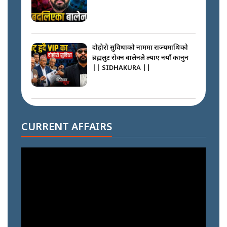
दोहोरो सुविधाको नाममा राज्यमाथिको
ब्रह्मलुट रोक्न बालेनले ल्याए नयाँ कानुन
|| SIDHAKURA ||
निम्सदाइसँगै अस्ताएका रेकर्डहोल्डर
आरोहीहरू | Record-breaking
CURRENT AFFAIRS
climbers who set foot with
Nimsdai |
गोली ठोकेर पक्राउ गरिएको कर्मा ग्याङको
अपराध श्रृङ्खला || SIDHAKURA ||