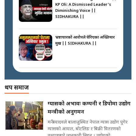
KP Oli: A Dismissed Leader’s
कस्तो छ नागढुङ्गा सुरुङमार्ग ? ||
Diminishing Voice ||
SIDHAKURA ||
SIDHAKURA ||
अदालतको गुनासो अब सिधै सर्वोच्चमा
|| Court Grievances Directly to
the Supreme Court ||
भ्रष्टाचारको आरोपले घेरिएका अख्तियार
SIDHAKURA
प्रमुख || SIDHAKURA ||
प्रश्नपत्र लिक गर्ने सुलभ सर ? ||
SIDHAKURA ||
मोबिलिटीमा महिलाको पहुँच विस्तार गर्दै
इनड्राइभ || SIDHAKURA ||
अख्तियारको कठघरामा घुस्याहा मन्त्रीहरू
! || CIAA Investigation over
थप समाज
Corrupted Minister ||
SIDHAKURA
राष्ट्रिय सवालमा ९ दल एकजुट ||
ग्यासको अभावः कम्पनी र डिपोमा उद्योग
Prachanda, Rabi, Gagan Stand
मन्त्रीको अनुगमन
on the Same Page ||
पोप्पोको पासोः कमाउने लोभमा घरबार नै
SIDHAKURA ||
उठिबास | The Dark Side of
मन्त्री यादवले बालाजुस्थित नेपाल ग्यास उद्योग पुगेर
'Poppo Live'-SIDHAKURA
ग्यासको आयात, बोटलिङ र बिक्री वितरणको
INVESTIGATION
तथ्याङ्कबारे जानकारी लिइन् । उद्योगको