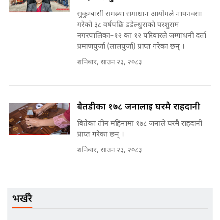
अडियो | FULL AUDIO |
सुकुम्बासी समस्या समाधान आयोगले नापनक्सा
SIDHAKURA |
गरेको ३८ वर्षपछि डडेल्धुराको परशुराम
नगरपालिका–१२ का १२ परिवारले जग्गाधनी दर्ता
प्रमाणपुर्जा (लालपुर्जा) प्राप्त गरेका छन् ।
मन्त्री राजकुमारलाई घुस दिने विचौलीया
शनिबार, साउन २३, २०८३
पूर्व मन्त्री रञ्जिता || SIDHAKURA
||
बैतडीका १७८ जनालाई घरमै राहदानी
बितेका तीन महिनामा १७८ जनाले घरमै राहदानी
मन्त्रीले घुस डिल गरेको अडियो ! दुई झोला
नोट मन्त्रीलाई घुस | SIDHAKURA |
प्राप्त गरेका छन् ।
SIDHAKURA INVESTIGATION |
शनिबार, साउन २३, २०८३
मृतकका परिवारप्रति मेडिकल काउन्सीलको
बदनियत ! न्याय खोज्दै भौतारिदै सुवास
भर्खरै
|| THE REPORTER ||