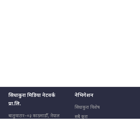
सिधाकुरा मिडिया नेटवर्क
नेभिगेशन
प्रा.लि.
सिधाकुरा विशेष
बालुवाटार–०३ काठमाडौँ, नेपाल
सबै कुरा
जनताका कुरा
सम्पर्क: ९८५१३६२६६६,
९८०२३६२६६६
उपभोक्ताका कुरा
इमेल:
news@sidhakura.com
,