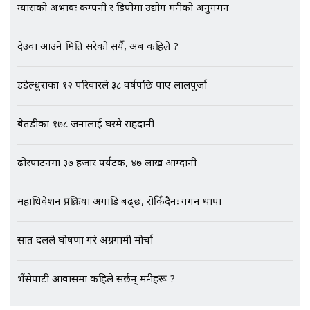
ग्यासको अभावः कम्पनी र डिपोमा उद्योग मन्त्रीको अनुगमन
EXCLUSIVE - भिजिट भिसामा सेटिङको
देउवा आउने मिति सरेको सर्यै, अब कहिले ?
गोप्य अडियो र म्यासेज, गृह मन्त्रालय
कनेक्सन ! || VISIT VISA SCAM
डडेल्धुराका १२ परिवारले ३८ वर्षपछि पाए लालपुर्जा
बैतडीका १७८ जनालाई घरमै राहदानी
भिजिट भिसामा गृह मन्त्रालयकै सेटिङः१
अर्ब बढी घुस!|| SIDHAKURA ||
ढोरपाटनमा ३७ हजार पर्यटक, ४७ लाख आम्दानी
महाधिवेशन प्रक्रिया अगाडि बढ्छ, रोकिँदैनः गगन थापा
एभरेष्ट अस्पताल फलोअपः CCTV फुटेज
गायब || Everest Hospital
सात दलले घोषणा गरे अग्रगामी मोर्चा
Followup: CCTV Footage Lost |
SIDHAKURA |
भैंसेपाटी आवासमा कहिले सर्छन् मन्त्रीहरू ?