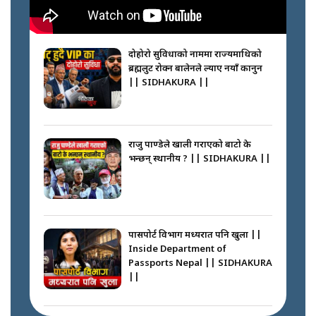
नभाँडिएको सद्भाव : कप्तानगञ्जबाट
सल्किएको आगो निभाउनेहरू ||
SIDHAKURA || THE REPORTER
दोहोरो सुविधाको नाममा राज्यमाथिको
||
ब्रह्मलुट रोक्न बालेनले ल्याए नयाँ कानुन
|| SIDHAKURA ||
नेपालीलाई भरिया मात्र देख्ने दृष्टिकोण
बदलेका ‘निम्स दाई’ || SIDHAKURA
||
राजु पाण्डेले खाली गराएको बाटो के
भन्छन् स्थानीय ? || SIDHAKURA ||
कप्तानगञ्जपछि मधेसमा के हुँदैछ ?
आगो निभाउने कि तेल थप्ने ? WHATS
HAPPENING IN MADHESH ? ||
पासपोर्ट विभाग मध्यरात पनि खुला ||
Inside Department of
Passports Nepal || SIDHAKURA
||
कप्तानगञ्ज घटनाको सुरुवात कसरी
भयो ? के के भयो ? || SUNSARI