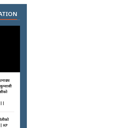
ATION
धनाढ्य
ुकुम्वासी
ासीको
||
ओलीको
|| KP