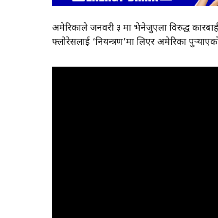
अमेरिकाले जनवरी ३ मा भेनेजुएला विरुद्ध कारबाही 
फ्लोरेसलाई ‘नियन्त्रण’मा लिएर अमेरिका पुर्‍याएक