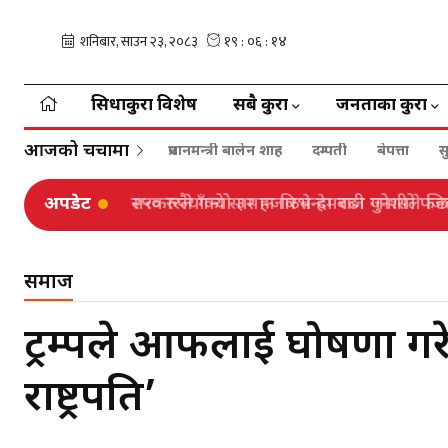
सिधाकुरा विशेष
सबै कुरा
जनताका कुरा
आजको चर्चामा
प्रधानमन्त्री बालेन शाह
दम्पती
बेपत्ता
स
अपडेट
सरकारले गर्‍यो ३२ हजारभन्दा बढी गुनासो फर्छ
समाज
ट्रम्पले आफैंलाई घोषणा ग
राष्ट्रपति’