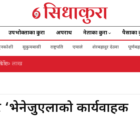
उपभोक्ताका कुरा
अपराध
नेताका कुरा
पैसाका 
ुनकोशी
सुकुमबासी
राष्ट्रपति
एमाले
शेरबहादुर देउवा
पूर्णब
्योट
रे ‘भेनेजुएलाको कार्यवाहक