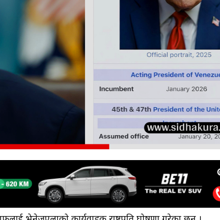
 आफूलाई भेनेजुएलाको कार्यवाहक राष्ट्रपति घोषणा गरेका छन् ।