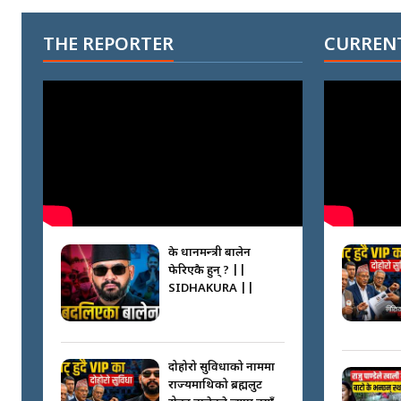
THE REPORTER
CURRENT
के प्रधानमन्त्री बालेन
फेरिएकै हुन् ? ||
SIDHAKURA ||
दोहोरो सुविधाको नाममा
राज्यमाथिको ब्रह्मलुट