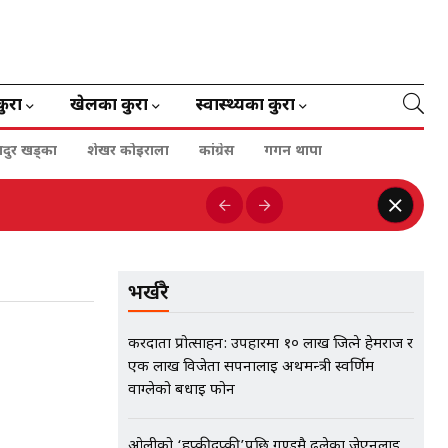
कुरा
खेलका कुरा
स्वास्थ्यका कुरा
हादुर खड्का
शेखर कोइराला
कांग्रेस
गगन थापा
भर्खरै
करदाता प्रोत्साहन: उपहारमा १० लाख जित्ने हेमराज र
एक लाख विजेता सपनालाई अर्थमन्त्री स्वर्णिम
वाग्लेको बधाई फोन
ओलीको ‘हप्कीदप्की’पछि गुण्डुमै ढलेका जेएनलाई