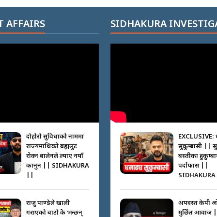
 AFFAIRS
SIDHAKURA INVESTIG
दोहोरो सुविधाको नाममा
EXCLUSIVE: 
राज्यमाथिको ब्रह्मलुट
सुकुम्बासी || स
रोक्न बालेनले ल्याए नयाँ
बस्तीका हुकुम्ब
कानुन || SIDHAKURA
पर्दाफास ||
||
SIDHAKURA 
राजु पाण्डेले खाली
अपदस्त केपी 
गराएको बाटो के भन्छन्
मुर्छित आवाज 