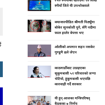
२५० रुपैयाँको खरिदमा १० लाख
रुपैयाँ जिते यी उपभोक्ताले
क्यान्सरपीडित श्रीमती पिठ्युँमा
बोकेर सुनकोशी पुगे, सँगै नदीमा
फाल हालेर बेपत्ता भए
ई
ओलीको अपमान सहन नसकेर
गुण्डुमै ढले जेएन
काठमाडौँबाट उठाइएका
सुकुमबासी ५१ परिवारको जग्गा
भेटियो, हुकुमबासी भएपछि
कारवाही गर्दै सरकार
यी हुन् आजका मन्त्रिपरिषद्
बैठकका ७ निर्णय