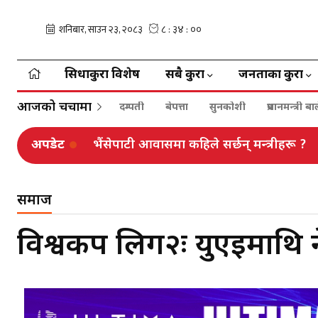
सिधाकुरा विशेष
सबै कुरा
जनताका कुरा
आजको चर्चामा
दम्पती
बेपत्ता
सुनकोशी
प्रधानमन्त्री 
अपडेट
भैंसेपाटी आवासमा कहिले सर्छन् मन्त्रीहरू ?
समाज
विश्वकप लिग२ः युएईमाथि