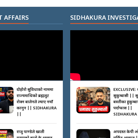
 AFFAIRS
SIDHAKURA INVESTIG
दोहोरो सुविधाको नाममा
EXCLUSIVE: 
राज्यमाथिको ब्रह्मलुट
सुकुम्बासी || स
रोक्न बालेनले ल्याए नयाँ
बस्तीका हुकुम्ब
कानुन || SIDHAKURA
पर्दाफास ||
||
SIDHAKURA 
राजु पाण्डेले खाली
अपदस्त केपी 