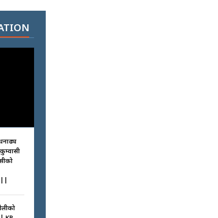
ATION
धनाढ्य
ुकुम्वासी
ासीको
||
ओलीको