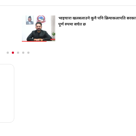
भाइचारा खलबलाउने कुनै पनि क्रियाकलापप्रति सरका
पूर्ण रुपमा सचेत छ