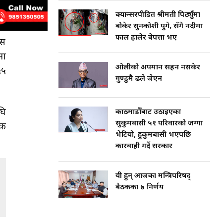
क्यान्सरपीडित श्रीमती पिठ्युँमा
बोकेर सुनकोशी पुगे, सँगै नदीमा
फाल हालेर बेपत्ता भए
्स
मा
ओलीको अपमान सहन नसकेर
५५
गुण्डुमै ढले जेएन
घि
काठमाडौँबाट उठाइएका
सुकुमबासी ५१ परिवारको जग्गा
धक
भेटियो, हुकुमबासी भएपछि
कारवाही गर्दै सरकार
यी हुन् आजका मन्त्रिपरिषद्
बैठकका ७ निर्णय