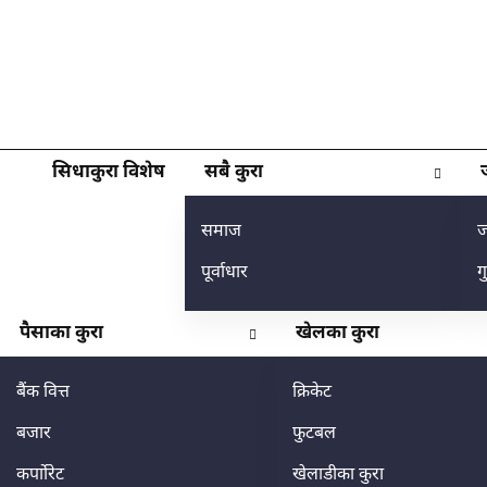
सिधाकुरा विशेष
सबै कुरा
समाज
ज
पूर्वाधार
ग
पैसाका कुरा
खेलका कुरा
बैंक वित्त
क्रिकेट
बजार
फुटबल
कर्पाोरेट
खेलाडीका कुरा