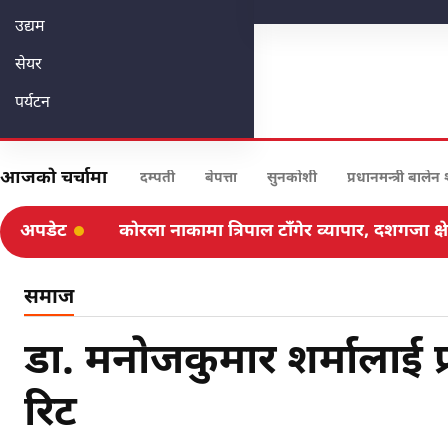
उद्यम
सेयर
पर्यटन
आजको चर्चामा
दम्पती
बेपत्ता
सुनकोशी
प्रधानमन्त्री बालेन
अपडेट
आज बेलुकादेखि मनसुन सक्रिय हुने, पर्सिसम्म भ
समाज
डा. मनोजकुमार शर्मालाई प्
रिट