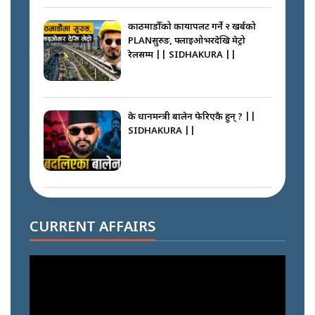
काठमाडौँको कायापलट गर्ने २ खर्बको
PLANसुरुङ, फ्लाइओभरदेखि मेट्रो
रेलसम्म || SIDHAKURA ||
के प्रधानमन्त्री बालेन फेरिएकै हुन् ? ||
SIDHAKURA ||
दोहोरो सुविधाको नाममा राज्यमाथिको
ब्रह्मलुट रोक्न बालेनले ल्याए नयाँ कानुन
CURRENT AFFAIRS
|| SIDHAKURA ||
निम्सदाइसँगै अस्ताएका रेकर्डहोल्डर
आरोहीहरू | Record-breaking