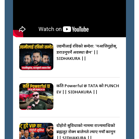
climbers who set foot with
Nimsdai |
गोली ठोकेर पक्राउ गरिएको कर्मा ग्याङको
अपराध श्रृङ्खला || SIDHAKURA ||
उद्यमीलाई रविको सन्देश: 'नआत्तिनुहोस्,
डराउनुपर्ने अवस्था छैन’ ||
SIDHAKURA ||
नभाँडिएको सद्भाव : कप्तानगञ्जबाट
सल्किएको आगो निभाउनेहरू ||
SIDHAKURA || THE REPORTER
कति Powerful छ TATA को PUNCH
||
EV || SIDHAKURA ||
नेपालीलाई भरिया मात्र देख्ने दृष्टिकोण
बदलेका ‘निम्स दाई’ || SIDHAKURA
||
दोहोरो सुविधाको नाममा राज्यमाथिको
ब्रह्मलुट रोक्न बालेनले ल्याए नयाँ कानुन
|| SIDHAKURA ||