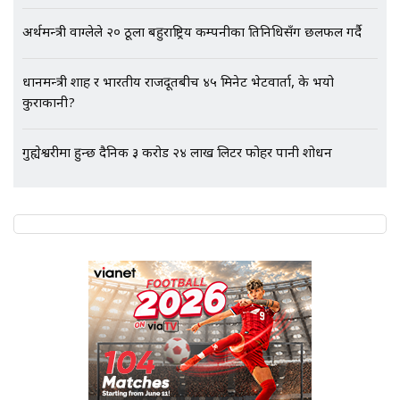
अर्थमन्त्री वाग्लेले २० ठूला बहुराष्ट्रिय कम्पनीका प्रतिनिधिसँग छलफल गर्दै
प्रधानमन्त्री शाह र भारतीय राजदूतबीच ४५ मिनेट भेटवार्ता, के भयो
कुराकानी?
गुह्येश्वरीमा हुन्छ दैनिक ३ करोड २४ लाख लिटर फोहर पानी प्रशोधन