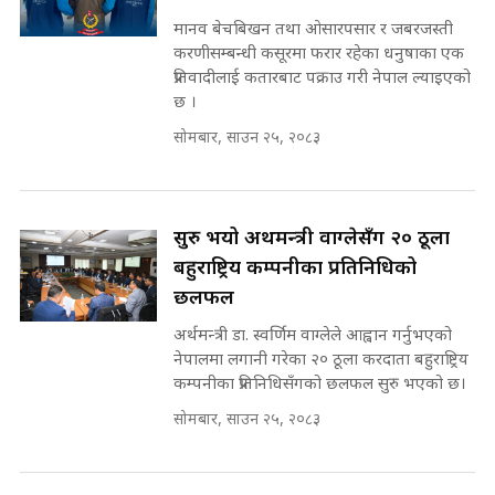
पोप्पोको पासोः कमाउने लोभमा घरबार नै
SIDHAKURA
उठिबास | The Dark Side of
मानव बेचबिखन तथा ओसारपसार र जबरजस्ती
'Poppo Live'-SIDHAKURA
करणीसम्बन्धी कसूरमा फरार रहेका धनुषाका एक
INVESTIGATION
प्रतिवादीलाई कतारबाट पक्राउ गरी नेपाल ल्याइएको
मोबिलिटीमा महिलाको पहुँच विस्तार गर्दै
छ ।
इनड्राइभ || SIDHAKURA ||
सोमबार, साउन २५, २०८३
मन्त्री आउने बित्तिकै सुरु भएको थियो
घुसको डिल || Raj Kumar Gupta ||
SIDHAKURA ||
राष्ट्रिय सवालमा ९ दल एकजुट ||
सुरु भयो अर्थमन्त्री वाग्लेसँग २० ठूला
Prachanda, Rabi, Gagan Stand
बहुराष्ट्रिय कम्पनीका प्रतिनिधिको
on the Same Page ||
घुसको डिल गर्ने मन्त्रीकाे राजिनामा,
छलफल
SIDHAKURA ||
भूमिसुधार मन्त्रीलाई जोगाइदै ! ||
SIDHAKURA ||
अर्थमन्त्री डा. स्वर्णिम वाग्लेले आह्वान गर्नुभएको
नेपालमा लगानी गरेका २० ठूला करदाता बहुराष्ट्रिय
सहकारी पीडितसँग मन्त्री प्रतिभा रावलले
कम्पनीका प्रतिनिधिसँगको छलफल सुरु भएको छ।
भनिन्–साथ दिनुहोस्, दबाब होइन ||
सोमबार, साउन २५, २०८३
Sidhakura || Pratibha Rawal
७८ लाख घुस खाने मन्त्री ! जोगाउने
प्रधानमन्त्री ? || SIDHAKURA ||
SIDHAKURA INVESTIGATION
||