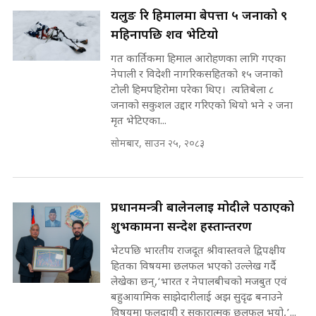
यलुङ रि हिमालमा बेपत्ता ५ जनाको ९
रसुवाकाे भाङ्गे झरना | Bhange
Waterfall of Rasuwa ||
महिनापछि शव भेटियो
SIDHAKURA ||
मन्त्री र पूर्व मन्त्रीको ७८ लाख घुस डिलको
गत कार्तिकमा हिमाल आरोहणका लागि गएका
अडियो | FULL AUDIO |
नेपाली र विदेशी नागरिकसहितको १५ जनाको
SIDHAKURA |
टोली हिमपहिरोमा परेका थिए। त्यतिबेला ८
जनाको सकुशल उद्दार गरिएको थियो भने २ जना
मृत भेटिएका...
मन्त्री राजकुमारलाई घुस दिने विचौलीया
सोमबार, साउन २५, २०८३
पूर्व मन्त्री रञ्जिता || SIDHAKURA
||
प्रधानमन्त्री बालेनलाई मोदीले पठाएको
शुभकामना सन्देश हस्तान्तरण
मन्त्रीले घुस डिल गरेको अडियो ! दुई झोला
नोट मन्त्रीलाई घुस | SIDHAKURA |
भेटपछि भारतीय राजदूत श्रीवास्तवले द्विपक्षीय
SIDHAKURA INVESTIGATION |
हितका विषयमा छलफल भएको उल्लेख गर्दै
लेखेका छन्,‘भारत र नेपालबीचको मजबुत एवं
बहुआयामिक साझेदारीलाई अझ सुदृढ बनाउने
विषयमा फलदायी र सकारात्मक छलफल भयो,’...