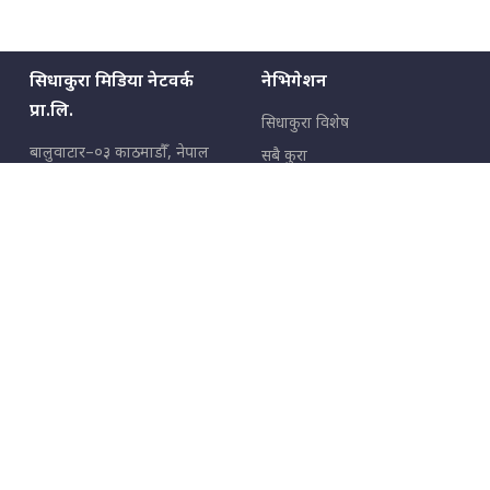
सिधाकुरा मिडिया नेटवर्क
नेभिगेशन
प्रा.लि.
सिधाकुरा विशेष
बालुवाटार–०३ काठमाडौँ, नेपाल
सबै कुरा
जनताका कुरा
सम्पर्क: ९८५१३६२६६६,
९८०२३६२६६६
उपभोक्ताका कुरा
इमेल:
news@sidhakura.com
,
info@sidhakura.com
अपराध
हाम्रो टीम
विज्ञापनका लागि
९८०२३६१६६६, ९८५१३३१६६६
marketing@sidhakura.com
प्रकाशक
सम्पादक
युवराज कंडेल
अक्षर काका