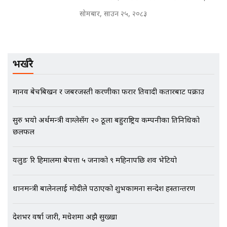
मृतकका परिवारप्रति मेडिकल काउन्सीलको
बदनियत ! न्याय खोज्दै भौतारिदै सुवास
सोमबार, साउन २५, २०८३
|| THE REPORTER ||
भर्खरै
EXCLUSIVE - भिजिट भिसामा सेटिङको
गोप्य अडियो र म्यासेज, गृह मन्त्रालय
कनेक्सन ! || VISIT VISA SCAM
मानव बेचबिखन र जबरजस्ती करणीका फरार प्रतिवादी कतारबाट पक्राउ
सुरु भयो अर्थमन्त्री वाग्लेसँग २० ठूला बहुराष्ट्रिय कम्पनीका प्रतिनिधिको
भिजिट भिसामा गृह मन्त्रालयकै सेटिङः१
छलफल
अर्ब बढी घुस!|| SIDHAKURA ||
यलुङ रि हिमालमा बेपत्ता ५ जनाको ९ महिनापछि शव भेटियो
प्रधानमन्त्री बालेनलाई मोदीले पठाएको शुभकामना सन्देश हस्तान्तरण
एभरेष्ट अस्पताल फलोअपः CCTV फुटेज
गायब || Everest Hospital
Followup: CCTV Footage Lost |
देशभर वर्षा जारी, मधेशमा अझै सुख्खा
SIDHAKURA |