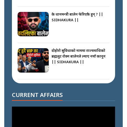
के प्रधानमन्त्री बालेन फेरिएकै हुन् ? ||
SIDHAKURA ||
दोहोरो सुविधाको नाममा राज्यमाथिको
ब्रह्मलुट रोक्न बालेनले ल्याए नयाँ कानुन
|| SIDHAKURA ||
निम्सदाइसँगै अस्ताएका रेकर्डहोल्डर
आरोहीहरू | Record-breaking
CURRENT AFFAIRS
climbers who set foot with
Nimsdai |
गोली ठोकेर पक्राउ गरिएको कर्मा ग्याङको