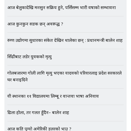
मृतकका परिवारप्रति मेडिकल काउन्सीलको
आज बेलुकादेखि मनसुन सक्रिय हुने, पर्सिसम्म भारी वर्षाको सम्भावना
बदनियत ! न्याय खोज्दै भौतारिदै सुवास
|| THE REPORTER ||
आज कुनकुन सडक छन् अवरूद्ध ?
रुग्ण उद्योगमा सुधारका संकेत देखिन थालेका छन् : प्रधानमन्त्री बालेन शाह
EXCLUSIVE - भिजिट भिसामा सेटिङको
गोप्य अडियो र म्यासेज, गृह मन्त्रालय
कनेक्सन ! || VISIT VISA SCAM
सिँढीबाट लडेर युवकको मृत्यु
गोलबजारमा गोली लागि मृत्यु भएका यादवको परिवारलाई प्रदेश सरकारले
घर बनाइदिने
भिजिट भिसामा गृह मन्त्रालयकै सेटिङः१
अर्ब बढी घुस!|| SIDHAKURA ||
यी स्थानका ११ विद्यालयमा लिम्बू र वान्तवा भाषा अनिवार्य
ढिला होला, तर गलत हुँदैन– बालेन शाह
एभरेष्ट अस्पताल फलोअपः CCTV फुटेज
गायब || Everest Hospital
आज कति पुग्यो अमेरिकी डलरको भाउ ?
Followup: CCTV Footage Lost |