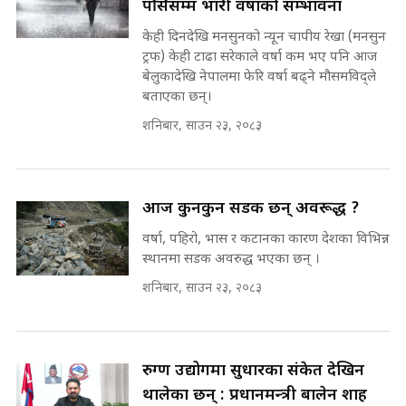
पर्सिसम्म भारी वर्षाको सम्भावना
on the Same Page ||
पोप्पोको पासोः कमाउने लोभमा घरबार नै
SIDHAKURA ||
उठिबास | The Dark Side of
केही दिनदेखि मनसुनको न्यून चापीय रेखा (मनसुन
'Poppo Live'-SIDHAKURA
ट्रफ) केही टाढा सरेकाले वर्षा कम भए पनि आज
INVESTIGATION
बेलुकादेखि नेपालमा फेरि वर्षा बढ्ने मौसमविद्ले
सहकारी पीडितसँग मन्त्री प्रतिभा रावलले
बताएका छन्।
भनिन्–साथ दिनुहोस्, दबाब होइन ||
शनिबार, साउन २३, २०८३
Sidhakura || Pratibha Rawal
मन्त्री आउने बित्तिकै सुरु भएको थियो
घुसको डिल || Raj Kumar Gupta ||
SIDHAKURA ||
रसुवाकाे भाङ्गे झरना | Bhange
आज कुनकुन सडक छन् अवरूद्ध ?
Waterfall of Rasuwa ||
वर्षा, पहिरो, भास र कटानका कारण देशका विभिन्न
SIDHAKURA ||
घुसको डिल गर्ने मन्त्रीकाे राजिनामा,
स्थानमा सडक अवरुद्ध भएका छन् ।
भूमिसुधार मन्त्रीलाई जोगाइदै ! ||
SIDHAKURA ||
शनिबार, साउन २३, २०८३
कहिले बन्ला चक्रपथ ? विस्तार कार्यमा
किन भइरहेछ ढिलाइ ?The Ring Road
Expansion Dilemma |
७८ लाख घुस खाने मन्त्री ! जोगाउने
रुग्ण उद्योगमा सुधारका संकेत देखिन
SIDHAKURA |
प्रधानमन्त्री ? || SIDHAKURA ||
थालेका छन् : प्रधानमन्त्री बालेन शाह
SIDHAKURA INVESTIGATION