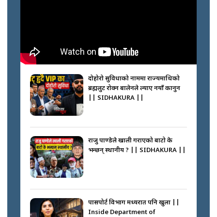
अपराध श्रृङ्खला || SIDHAKURA ||
नभाँडिएको सद्भाव : कप्तानगञ्जबाट
सल्किएको आगो निभाउनेहरू ||
SIDHAKURA || THE REPORTER
दोहोरो सुविधाको नाममा राज्यमाथिको
||
ब्रह्मलुट रोक्न बालेनले ल्याए नयाँ कानुन
|| SIDHAKURA ||
नेपालीलाई भरिया मात्र देख्ने दृष्टिकोण
बदलेका ‘निम्स दाई’ || SIDHAKURA
||
राजु पाण्डेले खाली गराएको बाटो के
भन्छन् स्थानीय ? || SIDHAKURA ||
कप्तानगञ्जपछि मधेसमा के हुँदैछ ?
आगो निभाउने कि तेल थप्ने ? WHATS
HAPPENING IN MADHESH ? ||
पासपोर्ट विभाग मध्यरात पनि खुला ||
Inside Department of