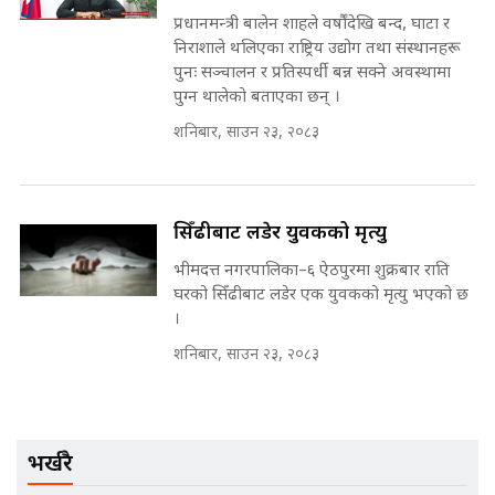
||
प्रधानमन्त्री बालेन शाहले वर्षौंदेखि बन्द, घाटा र
पटकपटक भावुक बने गृहमन्त्री सुदन
निराशाले थलिएका राष्ट्रिय उद्योग तथा संस्थानहरू
गुरुङ, भक्कानिए सांसदहरू ||
पुनः सञ्चालन र प्रतिस्पर्धी बन्न सक्ने अवस्थामा
SIDHAKURA ||
मन्त्री र पूर्व मन्त्रीको ७८ लाख घुस डिलको
पुग्न थालेको बताएका छन् ।
अडियो | FULL AUDIO |
शनिबार, साउन २३, २०८३
SIDHAKURA |
सिँढीबाट लडेर युवकको मृत्यु
मन्त्री राजकुमारलाई घुस दिने विचौलीया
पूर्व मन्त्री रञ्जिता || SIDHAKURA
भीमदत्त नगरपालिका–६ ऐठपुरमा शुक्रबार राति
||
घरको सिँढीबाट लडेर एक युवकको मृत्यु भएको छ
।
शनिबार, साउन २३, २०८३
मन्त्रीले घुस डिल गरेको अडियो ! दुई झोला
नोट मन्त्रीलाई घुस | SIDHAKURA |
SIDHAKURA INVESTIGATION |
भर्खरै