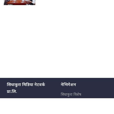
सिधाकुरा मिडिया नेटवर्क
नेभिगेशन
प्रा.लि.
सिधाकुरा विशेष
बालुवाटार–०३ काठमाडौँ, नेपाल
सबै कुरा
जनताका कुरा
सम्पर्क: ९८५१३६२६६६,