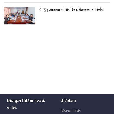
यी हुन् आजका मन्त्रिपरिषद् बैठकका ७ निर्णय
सिधाकुरा मिडिया नेटवर्क
नेभिगेशन
प्रा.लि.
सिधाकुरा विशेष