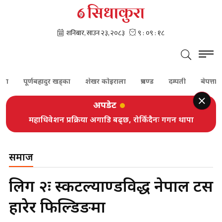
पूर्णबहादुर खड्का
शेखर कोइराला
प्रचण्ड
दम्पती
बेपत्ता
सु
अपडेट
महाधिवेशन प्रक्रिया अगाडि बढ्छ, रोकिँदैनः गगन थापा
समाज
लिग २ः स्कटल्याण्डविरुद्ध नेपाल टस
हारेर फिल्डिङमा