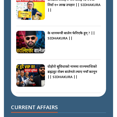
तिर्दा १० लाख उपहार || SIDHAKURA
||
के प्रधानमन्त्री बालेन फेरिएकै हुन् ? ||
SIDHAKURA ||
दोहोरो सुविधाको नाममा राज्यमाथिको
ब्रह्मलुट रोक्न बालेनले ल्याए नयाँ कानुन
|| SIDHAKURA ||
निम्सदाइसँगै अस्ताएका रेकर्डहोल्डर
आरोहीहरू | Record-breaking
CURRENT AFFAIRS
climbers who set foot with
Nimsdai |