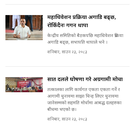
किन भइरहेछ ढिलाइ ?The Ring Road
Expansion Dilemma |
७८ लाख घुस खाने मन्त्री ! जोगाउने
SIDHAKURA |
प्रधानमन्त्री ? || SIDHAKURA ||
महाधिवेशन प्रक्रिया अगाडि बढ्छ,
SIDHAKURA INVESTIGATION
रोकिँदैनः गगन थापा
||
पटकपटक भावुक बने गृहमन्त्री सुदन
केन्द्रीय समितिको बैठकपछि महाधिवेशन प्रक्रिया
गुरुङ, भक्कानिए सांसदहरू ||
अगाडि बढ्छ, सभापति थापाले भने ।
SIDHAKURA ||
मन्त्री र पूर्व मन्त्रीको ७८ लाख घुस डिलको
शनिबार, साउन २३, २०८३
अडियो | FULL AUDIO |
SIDHAKURA |
सात दलले घोषणा गरे अग्रगामी मोर्चा
मन्त्री राजकुमारलाई घुस दिने विचौलीया
तत्कालका लागि कार्यगत एकता एकता गर्ने र
पूर्व मन्त्री रञ्जिता || SIDHAKURA
आगामी चुनावमा साझा चिन्ह लिएर चुनावमा
||
जानेसम्मको सहमति मोर्चामा आबद्ध दलहरुका
बीचमा भएको छ।
शनिबार, साउन २३, २०८३
मन्त्रीले घुस डिल गरेको अडियो ! दुई झोला
नोट मन्त्रीलाई घुस | SIDHAKURA |