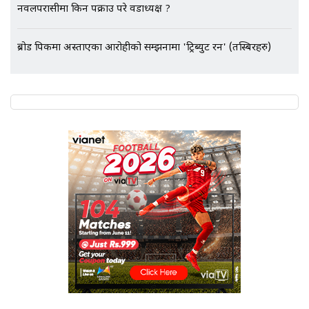
नवलपरासीमा किन पक्राउ परे वडाध्यक्ष ?
एभरेष्ट अस्पताल फलोअपः CCTV फुटेज
गायब || Everest Hospital
ब्रोड पिकमा अस्ताएका आरोहीको सम्झनामा 'ट्रिब्युट रन' (तस्बिरहरु)
Followup: CCTV Footage Lost |
SIDHAKURA |