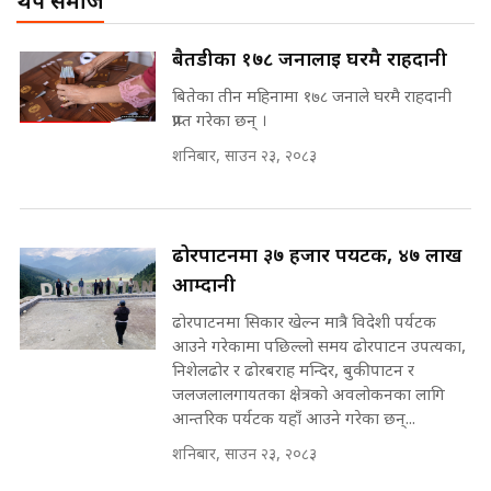
थप समाज
Corrupted Minister ||
SIDHAKURA
राष्ट्रिय सवालमा ९ दल एकजुट ||
बैतडीका १७८ जनालाई घरमै राहदानी
Prachanda, Rabi, Gagan Stand
on the Same Page ||
बितेका तीन महिनामा १७८ जनाले घरमै राहदानी
पोप्पोको पासोः कमाउने लोभमा घरबार नै
SIDHAKURA ||
प्राप्त गरेका छन् ।
उठिबास | The Dark Side of
'Poppo Live'-SIDHAKURA
शनिबार, साउन २३, २०८३
INVESTIGATION
सहकारी पीडितसँग मन्त्री प्रतिभा रावलले
भनिन्–साथ दिनुहोस्, दबाब होइन ||
Sidhakura || Pratibha Rawal
मन्त्री आउने बित्तिकै सुरु भएको थियो
ढोरपाटनमा ३७ हजार पर्यटक, ४७ लाख
घुसको डिल || Raj Kumar Gupta ||
आम्दानी
SIDHAKURA ||
ढोरपाटनमा सिकार खेल्न मात्रै विदेशी पर्यटक
रसुवाकाे भाङ्गे झरना | Bhange
आउने गरेकामा पछिल्लो समय ढोरपाटन उपत्यका,
Waterfall of Rasuwa ||
निशेलढोर र ढोरबराह मन्दिर, बुकीपाटन र
SIDHAKURA ||
घुसको डिल गर्ने मन्त्रीकाे राजिनामा,
जलजलालगायतका क्षेत्रको अवलोकनका लागि
भूमिसुधार मन्त्रीलाई जोगाइदै ! ||
आन्तरिक पर्यटक यहाँ आउने गरेका छन्...
SIDHAKURA ||
शनिबार, साउन २३, २०८३
कहिले बन्ला चक्रपथ ? विस्तार कार्यमा