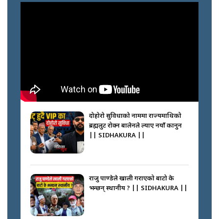
गोली ठोकेर पक्राउ गरिएको कर्मा ग्याङको
अपराध श्रृङ्खला || SIDHAKURA ||
नभाँडिएको सद्भाव : कप्तानगञ्जबाट
सल्किएको आगो निभाउनेहरू ||
SIDHAKURA || THE REPORTER
दोहोरो सुविधाको नाममा राज्यमाथिको
||
ब्रह्मलुट रोक्न बालेनले ल्याए नयाँ कानुन
|| SIDHAKURA ||
नेपालीलाई भरिया मात्र देख्ने दृष्टिकोण
बदलेका ‘निम्स दाई’ || SIDHAKURA
||
राजु पाण्डेले खाली गराएको बाटो के
भन्छन् स्थानीय ? || SIDHAKURA ||
कप्तानगञ्जपछि मधेसमा के हुँदैछ ?