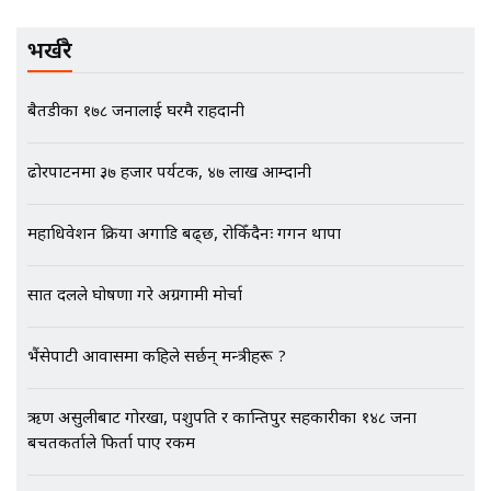
SIDHAKURA INVESTIGATION |
भर्खरै
मृतकका परिवारप्रति मेडिकल काउन्सीलको
बैतडीका १७८ जनालाई घरमै राहदानी
बदनियत ! न्याय खोज्दै भौतारिदै सुवास
|| THE REPORTER ||
ढोरपाटनमा ३७ हजार पर्यटक, ४७ लाख आम्दानी
महाधिवेशन प्रक्रिया अगाडि बढ्छ, रोकिँदैनः गगन थापा
EXCLUSIVE - भिजिट भिसामा सेटिङको
गोप्य अडियो र म्यासेज, गृह मन्त्रालय
कनेक्सन ! || VISIT VISA SCAM
सात दलले घोषणा गरे अग्रगामी मोर्चा
भैंसेपाटी आवासमा कहिले सर्छन् मन्त्रीहरू ?
भिजिट भिसामा गृह मन्त्रालयकै सेटिङः१
अर्ब बढी घुस!|| SIDHAKURA ||
ऋण असुलीबाट गोरखा, पशुपति र कान्तिपुर सहकारीका १४८ जना
बचतकर्ताले फिर्ता पाए रकम