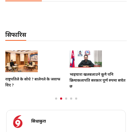
सिफारिस
भाइचारा खलबलाउने कुनै पनि
राष्ट्रपतिले के सोधे ? बालेनले के जवाफ
क्रियाकलापप्रति सरकार पूर्ण रुपमा सचेत
दिए ?
छ
सिधाकुरा