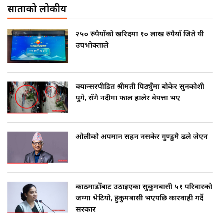
साताको लोकप्रीय
२५० रुपैयाँको खरिदमा १० लाख रुपैयाँ जिते यी
उपभोक्ताले
क्यान्सरपीडित श्रीमती पिठ्युँमा बोकेर सुनकोशी
पुगे, सँगै नदीमा फाल हालेर बेपत्ता भए
ओलीको अपमान सहन नसकेर गुण्डुमै ढले जेएन
काठमाडौँबाट उठाइएका सुकुमबासी ५१ परिवारको
जग्गा भेटियो, हुकुमबासी भएपछि कारवाही गर्दै
सरकार