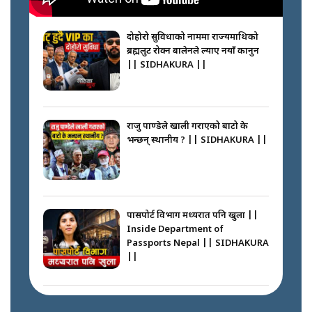
नेपालीलाई भरिया मात्र देख्ने दृष्टिकोण
बदलेका ‘निम्स दाई’ || SIDHAKURA
||
दोहोरो सुविधाको नाममा राज्यमाथिको
ब्रह्मलुट रोक्न बालेनले ल्याए नयाँ कानुन
|| SIDHAKURA ||
कप्तानगञ्जपछि मधेसमा के हुँदैछ ?
आगो निभाउने कि तेल थप्ने ? WHATS
HAPPENING IN MADHESH ? ||
राजु पाण्डेले खाली गराएको बाटो के
भन्छन् स्थानीय ? || SIDHAKURA ||
कप्तानगञ्ज घटनाको सुरुवात कसरी
भयो ? के के भयो ? || SUNSARI
CASE || SIDHAKURA || THE
पासपोर्ट विभाग मध्यरात पनि खुला ||
REPORTER ||
Inside Department of
Passports Nepal || SIDHAKURA
||
भीड नियन्त्रण गर्न बारम्बार किन चुक्दैछ
प्रहरी ? Police repeatedly fail to
control crowds ?
कहाँ हरायो ग्यास ? || Where Did