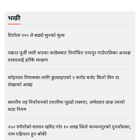
EXCLUSIVE - भिजिट भिसामा सेटिङको
भर्खरै
गोप्य अडियो र म्यासेज, गृह मन्त्रालय
कनेक्सन ! || VISIT VISA SCAM
प्रतितोला ९०० ले बढ्यो सुनको मूल्य
भिजिट भिसामा गृह मन्त्रालयकै सेटिङः१
पक्राउ पूर्जी जारी भएका कांग्रेसबाट निर्वाचित प्रतापपुर गाउँपालिका अध्यक्ष
अर्ब बढी घुस!|| SIDHAKURA ||
यादवलाई प्रहरीकै संरक्षण
कोइराला निवासका लागि छुट्याइएको २ करोड बजेट फिर्ता लिन डा.
शेखरको आग्रह
एभरेष्ट अस्पताल फलोअपः CCTV फुटेज
गायब || Everest Hospital
स्थानीय तह निर्वाचनको तयारीमा जुट्यो रास्वपा, उम्मेदवार छान्न ल्यायो
Followup: CCTV Footage Lost |
कडा नियम
SIDHAKURA |
२५० रुपैयाँको सामान खरिद गरेर १० लाख जित्ने कञ्चनपुरको पुनर्वासका,
नाम पहिचान हुन बाँकी