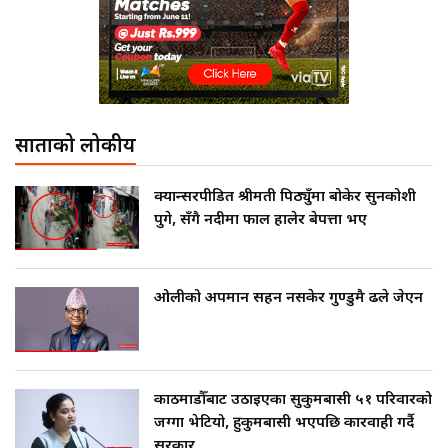
साताको लोकप्रीय
क्यान्सरपीडित श्रीमती पिठ्युँमा बोकेर सुनकोशी
पुगे, सँगै नदीमा फाल हालेर बेपत्ता भए
ओलीको अपमान सहन नसकेर गुण्डुमै ढले जेएन
काठमाडौँबाट उठाइएका सुकुमबासी ५१ परिवारको
जग्गा भेटियो, हुकुमबासी भएपछि कारवाही गर्दै
सरकार