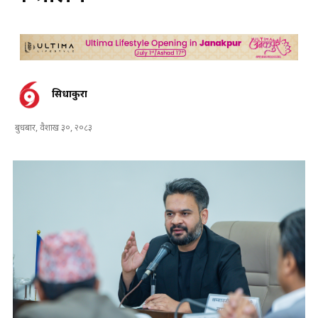
सिधाकुरा
बुधबार, वैशाख ३०, २०८३