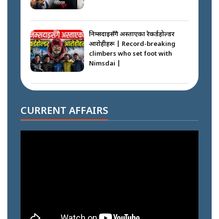
निम्सदाइसँगै अस्ताएका रेकर्डहोल्डर
आरोहीहरू | Record-breaking
climbers who set foot with
Nimsdai |
गोली ठोकेर पक्राउ गरिएको कर्मा ग्याङको
अपराध श्रृङ्खला || SIDHAKURA ||
CURRENT AFFAIRS
नभाँडिएको सद्भाव : कप्तानगञ्जबाट
सल्किएको आगो निभाउनेहरू ||
SIDHAKURA || THE REPORTER
||