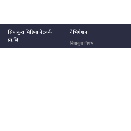
सिधाकुरा मिडिया नेटवर्क
नेभिगेशन
प्रा.लि.
सिधाकुरा विशेष
बालुवाटार–०३ काठमाडौँ, नेपाल
सबै कुरा
जनताका कुरा
सम्पर्क: ९८५१३६२६६६,
९८०२३६२६६६
उपभोक्ताका कुरा
इमेल:
news@sidhakura.com
,
info@sidhakura.com
अपराध
हाम्रो टीम
विज्ञापनका लागि
९८०२३६१६६६, ९८५१३३१६६६
marketing@sidhakura.com