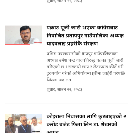
शुक्रबार, साउन २२, २०८३
भनिन्–साथ दिनुहोस्, दबाब होइन ||
Sidhakura || Pratibha Rawal
मन्त्री आउने बित्तिकै सुरु भएको थियो
घुसको डिल || Raj Kumar Gupta ||
SIDHAKURA ||
पक्राउ पूर्जी जारी भएका कांग्रेसबाट
रसुवाकाे भाङ्गे झरना | Bhange
निर्वाचित प्रतापपुर गाउँपालिका अध्यक्ष
Waterfall of Rasuwa ||
यादवलाई प्रहरीकै संरक्षण
SIDHAKURA ||
घुसको डिल गर्ने मन्त्रीकाे राजिनामा,
पश्चिम नवलपरासीको प्रतापपुर गाउँपालिकाका
भूमिसुधार मन्त्रीलाई जोगाइदै ! ||
अध्यक्ष उमेश चन्द्र यादवविरुद्ध पक्राउ पूर्जी जारी
SIDHAKURA ||
गरिएको छ । सरकारी छाप र लेटरप्याड कीर्ते गरी
कहिले बन्ला चक्रपथ ? विस्तार कार्यमा
दुरुपयोग गरेको अभियोगमा प्रहरीमा जाहेरी परेपछि
किन भइरहेछ ढिलाइ ?The Ring Road
जिल्ला अदालत...
Expansion Dilemma |
७८ लाख घुस खाने मन्त्री ! जोगाउने
शुक्रबार, साउन २२, २०८३
SIDHAKURA |
प्रधानमन्त्री ? || SIDHAKURA ||
SIDHAKURA INVESTIGATION
||
पटकपटक भावुक बने गृहमन्त्री सुदन
कोइराला निवासका लागि छुट्याइएको २
गुरुङ, भक्कानिए सांसदहरू ||
SIDHAKURA ||
करोड बजेट फिर्ता लिन डा. शेखरको
मन्त्री र पूर्व मन्त्रीको ७८ लाख घुस डिलको
अडियो | FULL AUDIO |
आग्रह