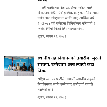
SIDHAKURA |
नेपाली कांग्रेसका नेता डा. शेखर कोइरालाले
विराटनगरस्थित ऐतिहासिक कोइराला निवासको
मर्मत तथा संरक्षणका लागि चालु आर्थिक वर्ष
२०८३÷८४ को बजेटमा विनियोजन गरिएको २
मन्त्री राजकुमारलाई घुस दिने विचौलीया
करोड रुपैयाँ फिर्ता लिन सरकारसँग...
पूर्व मन्त्री रञ्जिता || SIDHAKURA
||
शुक्रबार, साउन २२, २०८३
मन्त्रीले घुस डिल गरेको अडियो ! दुई झोला
स्थानीय तह निर्वाचनको तयारीमा जुट्यो
नोट मन्त्रीलाई घुस | SIDHAKURA |
रास्वपा, उम्मेदवार छान्न ल्यायो कडा
SIDHAKURA INVESTIGATION |
नियम
राष्ट्रिय स्वतन्त्र पार्टीले आगामी स्थानीय तहको
निर्वाचनका लागि उम्मेदवार छनोटको तयारी
मृतकका परिवारप्रति मेडिकल काउन्सीलको
थालेको छ ।
बदनियत ! न्याय खोज्दै भौतारिदै सुवास
|| THE REPORTER ||
शुक्रबार, साउन २२, २०८३