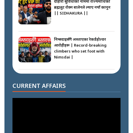
ब्रह्मलुट रोक्न बालेनले ल्याए नयाँ कानुन
|| SIDHAKURA ||
निम्सदाइसँगै अस्ताएका रेकर्डहोल्डर
आरोहीहरू | Record-breaking
climbers who set foot with
Nimsdai |
गोली ठोकेर पक्राउ गरिएको कर्मा ग्याङको
अपराध श्रृङ्खला || SIDHAKURA ||
CURRENT AFFAIRS
नभाँडिएको सद्भाव : कप्तानगञ्जबाट
सल्किएको आगो निभाउनेहरू ||
SIDHAKURA || THE REPORTER
||