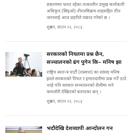
'Poppo Live'-SIDHAKURA
प्रकरणमा फरार रहेका तत्कालीन प्रमुख कार्यकारी
INVESTIGATION
अधिकृत (सिइओ) नीरजविक्रम शाहसहित तीन
सहकारी पीडितसँग मन्त्री प्रतिभा रावलले
जनालाई आज प्रहरीले पक्राउ गरेको छ ।
भनिन्–साथ दिनुहोस्, दबाब होइन ||
शुक्रबार, साउन २२, २०८३
Sidhakura || Pratibha Rawal
मन्त्री आउने बित्तिकै सुरु भएको थियो
घुसको डिल || Raj Kumar Gupta ||
SIDHAKURA ||
रसुवाकाे भाङ्गे झरना | Bhange
सरकारको नियतमा प्रश्न छैन,
Waterfall of Rasuwa ||
सञ्चालनको ढंग पुगेन कि– मनिष झा
SIDHAKURA ||
घुसको डिल गर्ने मन्त्रीकाे राजिनामा,
राष्ट्रिय स्वतन्त्र पार्टी (रास्वपा) का सांसद मनिष
भूमिसुधार मन्त्रीलाई जोगाइदै ! ||
झाले सरकारको नियत र इमानदारीमा प्रश्न गर्ने ठाउँ
SIDHAKURA ||
नरहे पनि सरकार सञ्चालनको शैलीमा भने
कहिले बन्ला चक्रपथ ? विस्तार कार्यमा
कमजोरी देखिएको बताएका छन् ।
किन भइरहेछ ढिलाइ ?The Ring Road
शुक्रबार, साउन २२, २०८३
Expansion Dilemma |
७८ लाख घुस खाने मन्त्री ! जोगाउने
SIDHAKURA |
प्रधानमन्त्री ? || SIDHAKURA ||
SIDHAKURA INVESTIGATION
||
भदौदेखि देशव्यापी आन्दोलन गर्न
पटकपटक भावुक बने गृहमन्त्री सुदन
गुरुङ, भक्कानिए सांसदहरू ||