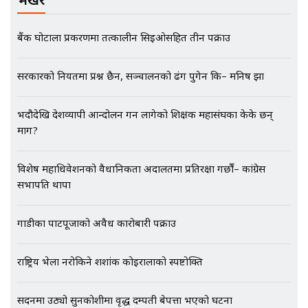
|| THE REPORTER ||
बैंक घोटाला प्रकरणमा तत्कालीन सिइओसहित तीन पक्राउ
EXCLUSIVE - भिजिट भिसामा सेटिङको
सरकारको नियतमा प्रश्न छैन, सञ्चालनको ढंग पुगेन कि– मनिष झा
गोप्य अडियो र म्यासेज, गृह मन्त्रालय
कनेक्सन ! || VISIT VISA SCAM
भदौदेखि देशव्यापी आन्दोलन गर्न लागेको शिक्षक महासंघका केके छन्
माग?
भिजिट भिसामा गृह मन्त्रालयकै सेटिङः१
विशेष महाधिवेशनको वैधानिकता अदालतमा प्रतिरक्षा गर्छौं– कांग्रेस
अर्ब बढी घुस!|| SIDHAKURA ||
सभापति थापा
गाडीका पार्टपूर्जाको अवैध कारोबारी पक्राउ
एभरेष्ट अस्पताल फलोअपः CCTV फुटेज
गायब || Everest Hospital
राष्ट्रिय भेला नरोकिने शशांक कोइरालाको स्पष्टोक्ति
Followup: CCTV Footage Lost |
SIDHAKURA |
सदनमा उठ्यो सुनकोशीमा वृद्ध दम्पती बेपत्ता भएको घटना