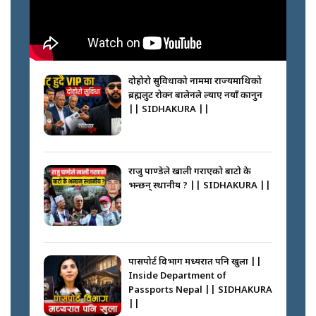
नेपालीलाई भरिया मात्र देख्ने दृष्टिकोण
बदलेका ‘निम्स दाई’ || SIDHAKURA
||
दोहोरो सुविधाको नाममा राज्यमाथिको
ब्रह्मलुट रोक्न बालेनले ल्याए नयाँ कानुन
|| SIDHAKURA ||
कप्तानगञ्जपछि मधेसमा के हुँदैछ ?
आगो निभाउने कि तेल थप्ने ? WHATS
HAPPENING IN MADHESH ? ||
राजु पाण्डेले खाली गराएको बाटो के
भन्छन् स्थानीय ? || SIDHAKURA ||
कप्तानगञ्ज घटनाको सुरुवात कसरी
भयो ? के के भयो ? || SUNSARI
CASE || SIDHAKURA || THE
पासपोर्ट विभाग मध्यरात पनि खुला ||
REPORTER ||
Inside Department of
Passports Nepal || SIDHAKURA
||
भीड नियन्त्रण गर्न बारम्बार किन चुक्दैछ