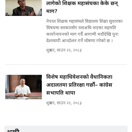
लागेको शिक्षक महासंघका केके छन्
SIDHAKURA ||
मन्त्री र पूर्व मन्त्रीको ७८ लाख घुस डिलको
माग?
अडियो | FULL AUDIO |
नेपाल शिक्षक महासंघले विद्यालय शिक्षा सुधारका
SIDHAKURA |
विषयमा सरकारसँग यसअघि भएका सहमति
कार्यान्वयनको माग गर्दै आगामी भदौदेखि पुनः
देशव्यापी आन्दोलन गर्ने घोषणा गरेको छ ।
मन्त्री राजकुमारलाई घुस दिने विचौलीया
शुक्रबार, साउन २२, २०८३
पूर्व मन्त्री रञ्जिता || SIDHAKURA
||
विशेष महाधिवेशनको वैधानिकता
अदालतमा प्रतिरक्षा गर्छौं– कांग्रेस
मन्त्रीले घुस डिल गरेको अडियो ! दुई झोला
नोट मन्त्रीलाई घुस | SIDHAKURA |
सभापति थापा
SIDHAKURA INVESTIGATION |
शुक्रबार, साउन २२, २०८३
मृतकका परिवारप्रति मेडिकल काउन्सीलको
बदनियत ! न्याय खोज्दै भौतारिदै सुवास
भर्खरै