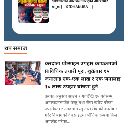
भ्रष्टाचारको आरोपले घेरिएका अख्तियार
SIDHAKURA
प्रमुख || SIDHAKURA ||
नेपालमै पहिलो पटक गाँजा खेतिलाई
वैधानिकता || Cannabis legalized
in Nepal ! || SIDHAKURA ||
मोबिलिटीमा महिलाको पहुँच विस्तार गर्दै
इनड्राइभ || SIDHAKURA ||
अख्तियारको कठघरामा घुस्याहा मन्त्रीहरू
! || CIAA Investigation over
थप समाज
पछिल्लो परिस्थिति जलन अस्पतालमा
Corrupted Minister ||
छैन खाली बेड || SIDHAKURA ||
SIDHAKURA
राष्ट्रिय सवालमा ९ दल एकजुट ||
करदाता प्रोत्साहन उपहार कार्यक्रमको
Prachanda, Rabi, Gagan Stand
प्राविधिक तयारी पूरा, शुक्रबार १५
on the Same Page ||
पोप्पोको पासोः कमाउने लोभमा घरबार नै
SIDHAKURA ||
जनालाई एक-एक लाख र एक जनालाई
उठिबास | The Dark Side of
'Poppo Live'-SIDHAKURA
१० लाख उपहार घोषणा हुने
INVESTIGATION
उनका अनुसार साउन १ गतेदेखि १५ गतेसम्म
सहकारी पीडितसँग मन्त्री प्रतिभा रावलले
अनलाइनमार्फत वस्तु तथा सेवा खरिद गरेका
भनिन्–साथ दिनुहोस्, दबाब होइन ||
उपभोक्ता र नगदमा वस्तु तथा सेवाको कारोबार
Sidhakura || Pratibha Rawal
मन्त्री आउने बित्तिकै सुरु भएको थियो
गरेर विभागको वेबसाइटमा भौतिक रूपमा बिल
घुसको डिल || Raj Kumar Gupta ||
अपलोड गरेका...
SIDHAKURA ||