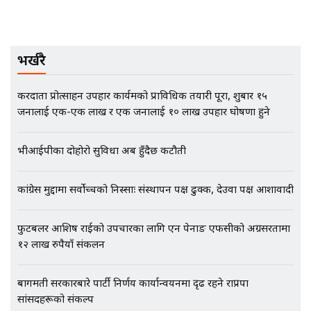
भिजिट भिसामा गृह मन्त्रालयकै सेटिङः१
भर्खरै
अर्ब बढी घुस!|| SIDHAKURA ||
करदाता प्रोत्साहन उपहार कार्यक्रमको प्राविधिक तयारी पूरा, शुक्रबार १५
जनालाई एक-एक लाख र एक जनालाई १० लाख उपहार घोषणा हुने
एभरेष्ट अस्पताल फलोअपः CCTV फुटेज
गायब || Everest Hospital
भीआईपीका दोहोरो सुविधा अब हुँदैछ कटौती
Followup: CCTV Footage Lost |
SIDHAKURA |
कांग्रेस मुद्दामा सर्वोच्चको निस्साः संस्थापन पक्ष ढुक्क, देउवा पक्ष आशावादी
फुटबलर आशिष राईको उपचारका लागि एन पेनाङ एफसीको अग्रसरतामा
१२ लाख रुपैयाँ संकलन
बागमती सरकारबारे पार्टी निर्णय कार्यान्वयनमा दृढ रहने राप्रपा
सांसदहरूको संकल्प