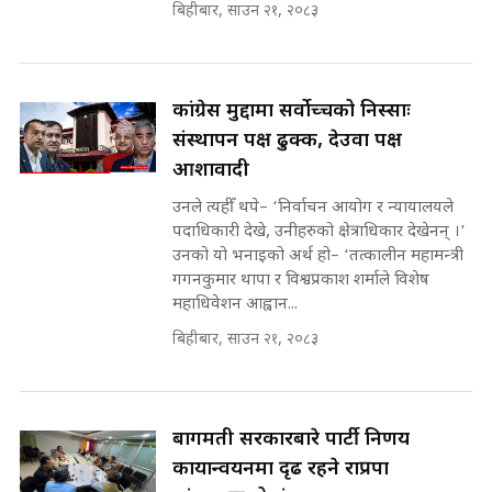
बिहीबार, साउन २१, २०८३
रसुवाकाे भाङ्गे झरना | Bhange
Waterfall of Rasuwa ||
SIDHAKURA ||
घुसको डिल गर्ने मन्त्रीकाे राजिनामा,
भूमिसुधार मन्त्रीलाई जोगाइदै ! ||
कांग्रेस मुद्दामा सर्वोच्चको निस्साः
SIDHAKURA ||
संस्थापन पक्ष ढुक्क, देउवा पक्ष
कहिले बन्ला चक्रपथ ? विस्तार कार्यमा
आशावादी
किन भइरहेछ ढिलाइ ?The Ring Road
उनले त्यहीँ थपे– ‘निर्वाचन आयोग र न्यायालयले
Expansion Dilemma |
७८ लाख घुस खाने मन्त्री ! जोगाउने
SIDHAKURA |
पदाधिकारी देखे, उनीहरुको क्षेत्राधिकार देखेनन् ।’
प्रधानमन्त्री ? || SIDHAKURA ||
उनको यो भनाइको अर्थ हो– ‘तत्कालीन महामन्त्री
SIDHAKURA INVESTIGATION
गगनकुमार थापा र विश्वप्रकाश शर्माले विशेष
||
महाधिवेशन आह्वान...
पटकपटक भावुक बने गृहमन्त्री सुदन
गुरुङ, भक्कानिए सांसदहरू ||
बिहीबार, साउन २१, २०८३
SIDHAKURA ||
मन्त्री र पूर्व मन्त्रीको ७८ लाख घुस डिलको
अडियो | FULL AUDIO |
SIDHAKURA |
बागमती सरकारबारे पार्टी निर्णय
कार्यान्वयनमा दृढ रहने राप्रपा