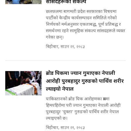
सांसदहरूको संकल्प
मन्त्री राजकुमारलाई घुस दिने विचौलीया
पूर्व मन्त्री रञ्जिता || SIDHAKURA
छलफलमा बागमती प्रदेश सरकारका विषयमा
||
पार्टीको केन्द्रीय कार्यसम्पादन समितिले गरेको
निर्णयको मर्मअनुसार एकताबद्ध, पूर्ण प्रतिबद्ध र
समर्थनमा रहने सामूहिक संकल्प सांसदहरूले व्यक्त
गरेका छन्।
मन्त्रीले घुस डिल गरेको अडियो ! दुई झोला
नोट मन्त्रीलाई घुस | SIDHAKURA |
बिहीबार, साउन २१, २०८३
SIDHAKURA INVESTIGATION |
ब्रोड पिकमा ज्यान गुमाएका नेपाली
मृतकका परिवारप्रति मेडिकल
आरोही पुरबहादुर गुरुङको पार्थिव शरीर
काउन्सीलको बदनियत ! न्याय खोज्दै
भौतारिदै सुवास || THE REPORTER
ल्याइयो नेपाल
||
पाकिस्तानको ब्रोड पिक आरोहणका क्रममा
हिमपहिरोमा परी ज्यान गुमाएका नेपाली आरोही
पुरबहादुर ‘युक्ता’ गुरुङको पार्थिव शरीर नेपाल
EXCLUSIVE - भिजिट भिसामा सेटिङको
ल्याइएको छ।
गोप्य अडियो र म्यासेज, गृह मन्त्रालय
कनेक्सन ! || VISIT VISA SCAM
बिहीबार, साउन २१, २०८३