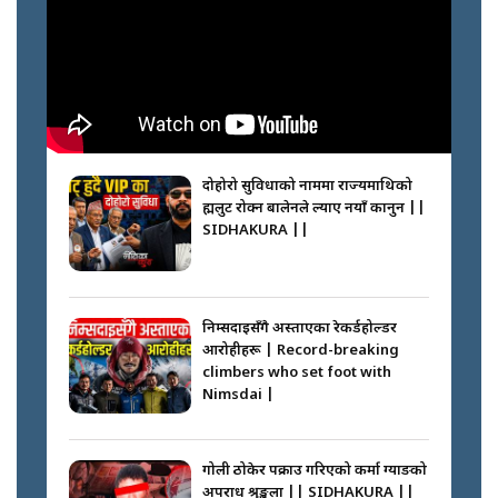
दोहोरो सुविधाको नाममा राज्यमाथिको
ब्रह्मलुट रोक्न बालेनले ल्याए नयाँ कानुन ||
SIDHAKURA ||
निम्सदाइसँगै अस्ताएका रेकर्डहोल्डर
आरोहीहरू | Record-breaking
climbers who set foot with
Nimsdai |
गोली ठोकेर पक्राउ गरिएको कर्मा ग्याङको
अपराध श्रृङ्खला || SIDHAKURA ||