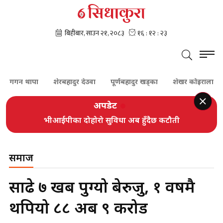
 थापा
शेरबहादुर देउवा
पूर्णबहादुर खड्का
शेखर कोइराला
प्रचण्ड
अपडेट
भीआईपीका दोहोरो सुविधा अब हुँदैछ कटौती
समाज
साढे ७ खर्ब पुग्यो बेरुजु, १ वर्षमै
थपियो ८८ अर्ब ९ करोड