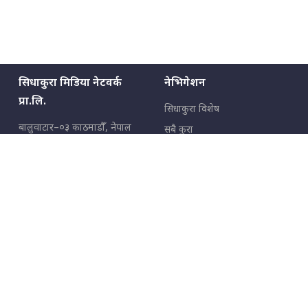
सिधाकुरा मिडिया नेटवर्क
नेभिगेशन
प्रा.लि.
सिधाकुरा विशेष
बालुवाटार–०३ काठमाडौँ, नेपाल
सबै कुरा
जनताका कुरा
सम्पर्क: ९८५१३६२६६६,
९८०२३६२६६६
उपभोक्ताका कुरा
इमेल:
news@sidhakura.com
,
info@sidhakura.com
अपराध
हाम्रो टीम
विज्ञापनका लागि
९८०२३६१६६६, ९८५१३३१६६६
marketing@sidhakura.com