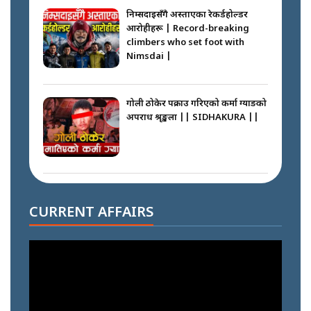
निम्सदाइसँगै अस्ताएका रेकर्डहोल्डर
आरोहीहरू | Record-breaking
climbers who set foot with
Nimsdai |
गोली ठोकेर पक्राउ गरिएको कर्मा ग्याङको
अपराध श्रृङ्खला || SIDHAKURA ||
नभाँडिएको सद्भाव : कप्तानगञ्जबाट
सल्किएको आगो निभाउनेहरू ||
CURRENT AFFAIRS
SIDHAKURA || THE REPORTER
||
नेपालीलाई भरिया मात्र देख्ने दृष्टिकोण
बदलेका ‘निम्स दाई’ || SIDHAKURA
||