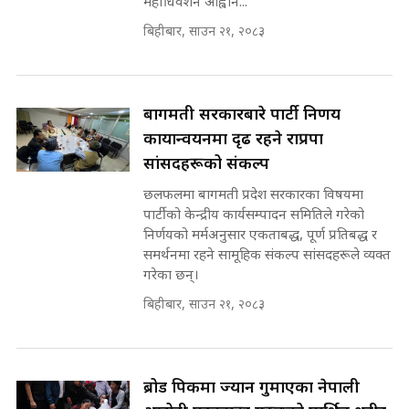
महाधिवेशन आह्वान...
पटकपटक भावुक बने गृहमन्त्री सुदन
गुरुङ, भक्कानिए सांसदहरू ||
बिहीबार, साउन २१, २०८३
SIDHAKURA ||
मन्त्री र पूर्व मन्त्रीको ७८ लाख घुस डिलको
अडियो | FULL AUDIO |
SIDHAKURA |
बागमती सरकारबारे पार्टी निर्णय
कार्यान्वयनमा दृढ रहने राप्रपा
सांसदहरूको संकल्प
मन्त्री राजकुमारलाई घुस दिने विचौलीया
पूर्व मन्त्री रञ्जिता || SIDHAKURA
छलफलमा बागमती प्रदेश सरकारका विषयमा
||
पार्टीको केन्द्रीय कार्यसम्पादन समितिले गरेको
निर्णयको मर्मअनुसार एकताबद्ध, पूर्ण प्रतिबद्ध र
समर्थनमा रहने सामूहिक संकल्प सांसदहरूले व्यक्त
गरेका छन्।
मन्त्रीले घुस डिल गरेको अडियो ! दुई झोला
नोट मन्त्रीलाई घुस | SIDHAKURA |
बिहीबार, साउन २१, २०८३
SIDHAKURA INVESTIGATION |
ब्रोड पिकमा ज्यान गुमाएका नेपाली
मृतकका परिवारप्रति मेडिकल