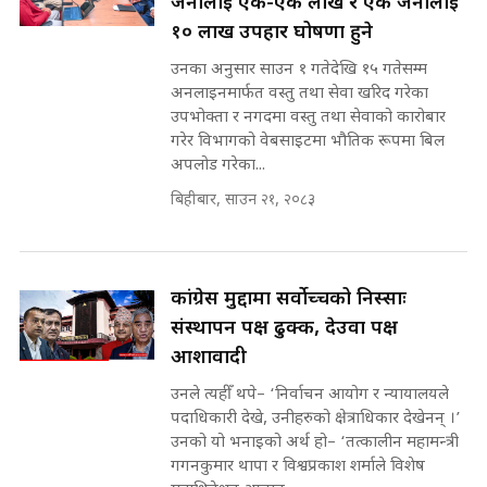
SIDHAKURA ||
जनालाई एक-एक लाख र एक जनालाई
उठिबास | The Dark Side of
'Poppo Live'-SIDHAKURA
१० लाख उपहार घोषणा हुने
INVESTIGATION
उनका अनुसार साउन १ गतेदेखि १५ गतेसम्म
सहकारी पीडितसँग मन्त्री प्रतिभा रावलले
अनलाइनमार्फत वस्तु तथा सेवा खरिद गरेका
भनिन्–साथ दिनुहोस्, दबाब होइन ||
उपभोक्ता र नगदमा वस्तु तथा सेवाको कारोबार
Sidhakura || Pratibha Rawal
मन्त्री आउने बित्तिकै सुरु भएको थियो
गरेर विभागको वेबसाइटमा भौतिक रूपमा बिल
घुसको डिल || Raj Kumar Gupta ||
अपलोड गरेका...
SIDHAKURA ||
बिहीबार, साउन २१, २०८३
रसुवाकाे भाङ्गे झरना | Bhange
Waterfall of Rasuwa ||
SIDHAKURA ||
घुसको डिल गर्ने मन्त्रीकाे राजिनामा,
भूमिसुधार मन्त्रीलाई जोगाइदै ! ||
कांग्रेस मुद्दामा सर्वोच्चको निस्साः
SIDHAKURA ||
संस्थापन पक्ष ढुक्क, देउवा पक्ष
कहिले बन्ला चक्रपथ ? विस्तार कार्यमा
आशावादी
किन भइरहेछ ढिलाइ ?The Ring Road
उनले त्यहीँ थपे– ‘निर्वाचन आयोग र न्यायालयले
Expansion Dilemma |
७८ लाख घुस खाने मन्त्री ! जोगाउने
SIDHAKURA |
पदाधिकारी देखे, उनीहरुको क्षेत्राधिकार देखेनन् ।’
प्रधानमन्त्री ? || SIDHAKURA ||
उनको यो भनाइको अर्थ हो– ‘तत्कालीन महामन्त्री
SIDHAKURA INVESTIGATION
गगनकुमार थापा र विश्वप्रकाश शर्माले विशेष
||