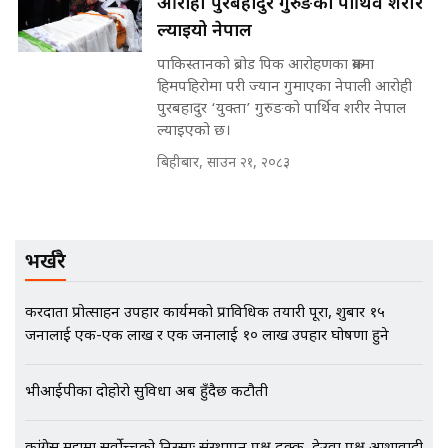
आरोही पुरबहादुर गुरुङको पार्थिव शरीर
काउन्सीलको बदनियत ! न्याय खोज्दै
भौतारिदै सुवास || THE REPORTER
ल्याइयो नेपाल
||
पाकिस्तानको ब्रोड पिक आरोहणका क्रममा
हिमपहिरोमा परी ज्यान गुमाएका नेपाली आरोही
पुरबहादुर ‘युक्ता’ गुरुङको पार्थिव शरीर नेपाल
EXCLUSIVE - भिजिट भिसामा सेटिङको
ल्याइएको छ।
गोप्य अडियो र म्यासेज, गृह मन्त्रालय
कनेक्सन ! || VISIT VISA SCAM
बिहीबार, साउन २१, २०८३
भिजिट भिसामा गृह मन्त्रालयकै सेटिङः१
भर्खरै
अर्ब बढी घुस!|| SIDHAKURA ||
करदाता प्रोत्साहन उपहार कार्यक्रमको प्राविधिक तयारी पूरा, शुक्रबार १५
जनालाई एक-एक लाख र एक जनालाई १० लाख उपहार घोषणा हुने
एभरेष्ट अस्पताल फलोअपः CCTV फुटेज
गायब || Everest Hospital
भीआईपीका दोहोरो सुविधा अब हुँदैछ कटौती
Followup: CCTV Footage Lost |
SIDHAKURA |