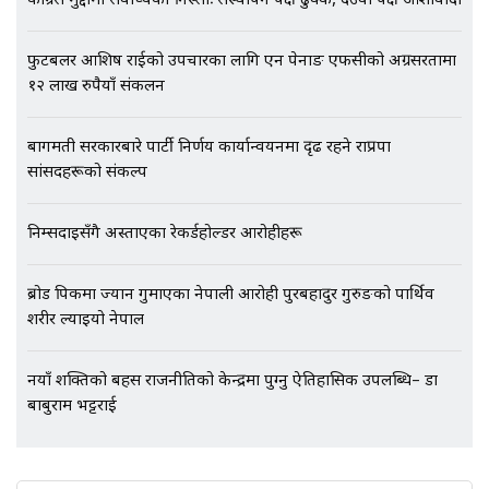
कांग्रेस मुद्दामा सर्वोच्चको निस्साः संस्थापन पक्ष ढुक्क, देउवा पक्ष आशावादी
फुटबलर आशिष राईको उपचारका लागि एन पेनाङ एफसीको अग्रसरतामा
१२ लाख रुपैयाँ संकलन
बागमती सरकारबारे पार्टी निर्णय कार्यान्वयनमा दृढ रहने राप्रपा
सांसदहरूको संकल्प
निम्सदाइसँगै अस्ताएका रेकर्डहोल्डर आरोहीहरू
ब्रोड पिकमा ज्यान गुमाएका नेपाली आरोही पुरबहादुर गुरुङको पार्थिव
शरीर ल्याइयो नेपाल
नयाँ शक्तिको बहस राजनीतिको केन्द्रमा पुग्नु ऐतिहासिक उपलब्धि– डा
बाबुराम भट्टराई