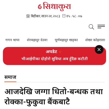
न थापा
शेरबहादुर देउवा
पूर्णबहादुर खड्का
शेखर कोइराला
प्रचण्
अपडेट
भीआईपीका दोहोरो सुविधा अब हुँदैछ कटौती
समाज
आजदेखि जग्गा धितो-बन्धकी तथा
रोक्का-फुकुवा बैंकबाटै