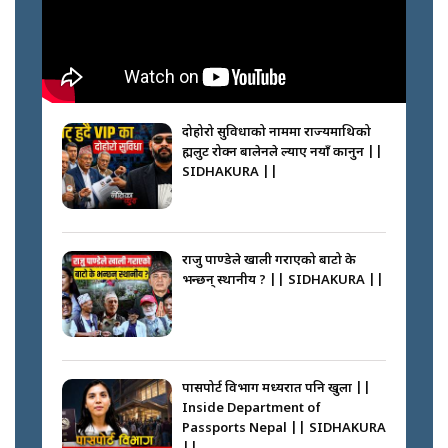
कप्तानगञ्जपछि मधेसमा के हुँदैछ ?
आगो निभाउने कि तेल थप्ने ? WHATS
HAPPENING IN MADHESH ? ||
दोहोरो सुविधाको नाममा राज्यमाथिको
ब्रह्मलुट रोक्न बालेनले ल्याए नयाँ कानुन ||
SIDHAKURA ||
कप्तानगञ्ज घटनाको सुरुवात कसरी
भयो ? के के भयो ? || SUNSARI
CASE || SIDHAKURA || THE
राजु पाण्डेले खाली गराएको बाटो के
REPORTER ||
भन्छन् स्थानीय ? || SIDHAKURA ||
भीड नियन्त्रण गर्न बारम्बार किन चुक्दैछ
प्रहरी ? Police repeatedly fail to
control crowds ?
पासपोर्ट विभाग मध्यरात पनि खुला ||
Inside Department of
Passports Nepal || SIDHAKURA