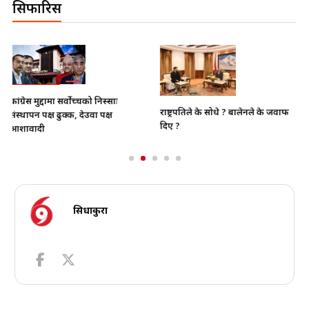
सिफारिस
भाइचारा खलबलाउने कुनै पनि
राष्ट्रपतिले के सोधे ? बालेनले के जवाफ
क्रियाकलापप्रति सरकार पूर्ण रुपमा
दिए ?
सचेत छ
सिधाकुरा