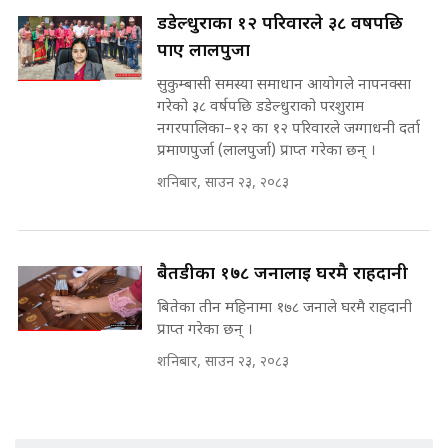
पटकपटक भावुक बने गृहमन्त्री सुदन
डडेल्धुराका १२ परिवारले ३८ वर्षपछि
गुरुङ, भक्कानिए सांसदहरू ||
SIDHAKURA ||
पाए लालपुर्जा
मन्त्री र पूर्व मन्त्रीको ७८ लाख घुस डिलको
अडियो | FULL AUDIO |
सुकुम्बासी समस्या समाधान आयोगले नापनक्सा
SIDHAKURA |
गरेको ३८ वर्षपछि डडेल्धुराको परशुराम
नगरपालिका–१२ का १२ परिवारले जग्गाधनी दर्ता
प्रमाणपुर्जा (लालपुर्जा) प्राप्त गरेका छन् ।
मन्त्री राजकुमारलाई घुस दिने विचौलीया
शनिबार, साउन २३, २०८३
पूर्व मन्त्री रञ्जिता || SIDHAKURA
||
बैतडीका १७८ जनालाई घरमै राहदानी
बितेका तीन महिनामा १७८ जनाले घरमै राहदानी
मन्त्रीले घुस डिल गरेको अडियो ! दुई झोला
नोट मन्त्रीलाई घुस | SIDHAKURA |
प्राप्त गरेका छन् ।
SIDHAKURA INVESTIGATION |
शनिबार, साउन २३, २०८३
मृतकका परिवारप्रति मेडिकल काउन्सीलको