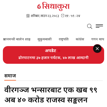
ानमन्त्री बालेन शाह
सुकुमबासी
राष्ट्रपति
कांग्रेस
गगन थापा
शे
अपडेट
ढोरपाटनमा ३७ हजार पर्यटक, ४७ लाख आम्दानी
समाज
वीरगञ्ज भन्सारबाट एक खर्ब ९९
अर्ब ४० करोड राजस्व सङ्कलन