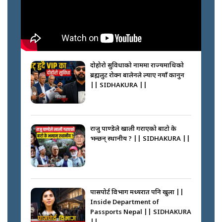
नभाँडिएको सद्भाव : कप्तानगञ्जबाट
सल्किएको आगो निभाउनेहरू ||
SIDHAKURA || THE REPORTER
दोहोरो सुविधाको नाममा राज्यमाथिको
||
ब्रह्मलुट रोक्न बालेनले ल्याए नयाँ कानुन
|| SIDHAKURA ||
नेपालीलाई भरिया मात्र देख्ने दृष्टिकोण
बदलेका ‘निम्स दाई’ || SIDHAKURA
||
राजु पाण्डेले खाली गराएको बाटो के
भन्छन् स्थानीय ? || SIDHAKURA ||
कप्तानगञ्जपछि मधेसमा के हुँदैछ ?
आगो निभाउने कि तेल थप्ने ? WHATS
HAPPENING IN MADHESH ? ||
पासपोर्ट विभाग मध्यरात पनि खुला ||
Inside Department of
Passports Nepal || SIDHAKURA