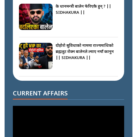
के प्रधानमन्त्री बालेन फेरिएकै हुन् ? ||
SIDHAKURA ||
दोहोरो सुविधाको नाममा राज्यमाथिको
ब्रह्मलुट रोक्न बालेनले ल्याए नयाँ कानुन
|| SIDHAKURA ||
निम्सदाइसँगै अस्ताएका रेकर्डहोल्डर
आरोहीहरू | Record-breaking
CURRENT AFFAIRS
climbers who set foot with
Nimsdai |
गोली ठोकेर पक्राउ गरिएको कर्मा ग्याङको
अपराध श्रृङ्खला || SIDHAKURA ||