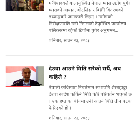
SIDHAKURA ||
उठिबास | The Dark Side of
मन्त्री यादवले बालाजुस्थित नेपाल ग्यास उद्योग पुगेर
'Poppo Live'-SIDHAKURA
ग्यासको आयात, बोटलिङ र बिक्री वितरणको
INVESTIGATION
तथ्याङ्कबारे जानकारी लिइन् । उद्योगको
सहकारी पीडितसँग मन्त्री प्रतिभा रावलले
निरीक्षणपछि उनी निगमको टेकुस्थित कार्यालय
भनिन्–साथ दिनुहोस्, दबाब होइन ||
पसिरसरमा रहेको डिपोमा पुगेर अनुगमन...
Sidhakura || Pratibha Rawal
मन्त्री आउने बित्तिकै सुरु भएको थियो
शनिबार, साउन २३, २०८३
घुसको डिल || Raj Kumar Gupta ||
SIDHAKURA ||
रसुवाकाे भाङ्गे झरना | Bhange
Waterfall of Rasuwa ||
देउवा आउने मिति सरेको सर्यै, अब
SIDHAKURA ||
घुसको डिल गर्ने मन्त्रीकाे राजिनामा,
कहिले ?
भूमिसुधार मन्त्रीलाई जोगाइदै ! ||
नेपाली कांग्रेसका निवर्तमान सभापति शेरबहादुर
SIDHAKURA ||
देउवा स्वदेश फर्किने मिति फेरि परिवर्तन भएको छ
कहिले बन्ला चक्रपथ ? विस्तार कार्यमा
। एक हप्ताको बीचमा उनी आउने मिति तीन पटक
किन भइरहेछ ढिलाइ ?The Ring Road
फेरिएको हो ।
Expansion Dilemma |
७८ लाख घुस खाने मन्त्री ! जोगाउने
शनिबार, साउन २३, २०८३
SIDHAKURA |
प्रधानमन्त्री ? || SIDHAKURA ||
SIDHAKURA INVESTIGATION
||