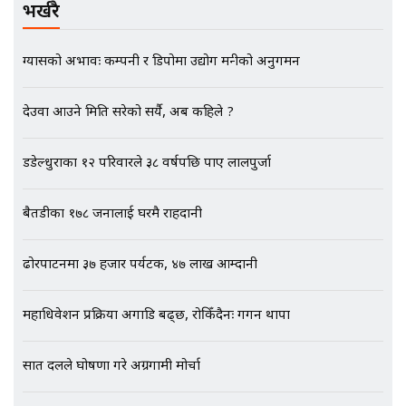
बदनियत ! न्याय खोज्दै भौतारिदै सुवास
भर्खरै
|| THE REPORTER ||
ग्यासको अभावः कम्पनी र डिपोमा उद्योग मन्त्रीको अनुगमन
EXCLUSIVE - भिजिट भिसामा सेटिङको
देउवा आउने मिति सरेको सर्यै, अब कहिले ?
गोप्य अडियो र म्यासेज, गृह मन्त्रालय
कनेक्सन ! || VISIT VISA SCAM
डडेल्धुराका १२ परिवारले ३८ वर्षपछि पाए लालपुर्जा
बैतडीका १७८ जनालाई घरमै राहदानी
भिजिट भिसामा गृह मन्त्रालयकै सेटिङः१
अर्ब बढी घुस!|| SIDHAKURA ||
ढोरपाटनमा ३७ हजार पर्यटक, ४७ लाख आम्दानी
महाधिवेशन प्रक्रिया अगाडि बढ्छ, रोकिँदैनः गगन थापा
एभरेष्ट अस्पताल फलोअपः CCTV फुटेज
गायब || Everest Hospital
सात दलले घोषणा गरे अग्रगामी मोर्चा
Followup: CCTV Footage Lost |
SIDHAKURA |