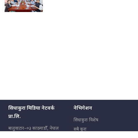
सिधाकुरा मिडिया नेटवर्क
नेभिगेशन
प्रा.लि.
सिधाकुरा विशेष
बालुवाटार–०३ काठमाडौँ, नेपाल
सबै कुरा