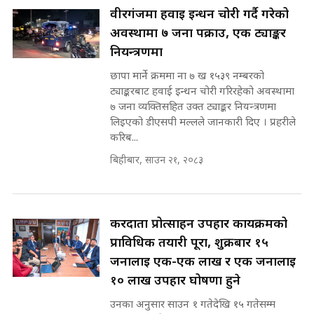
in Nepal ! || SIDHAKURA ||
राष्ट्रिय सवालमा ९ दल एकजुट ||
वीरगंजमा हवाई इन्धन चोरी गर्दै गरेको
Prachanda, Rabi, Gagan Stand
अवस्थामा ७ जना पक्राउ, एक ट्याङ्कर
on the Same Page ||
पोप्पोको पासोः कमाउने लोभमा घरबार नै
SIDHAKURA ||
नियन्त्रणमा
उठिबास | The Dark Side of
'Poppo Live'-SIDHAKURA
छापा मार्ने क्रममा ना ७ ख १५३९ नम्बरको
INVESTIGATION
ट्याङ्करबाट हवाई इन्धन चोरी गरिरहेको अवस्थामा
सहकारी पीडितसँग मन्त्री प्रतिभा रावलले
७ जना व्यक्तिसहित उक्त ट्याङ्कर नियन्त्रणमा
भनिन्–साथ दिनुहोस्, दबाब होइन ||
लिइएको डीएसपी मल्लले जानकारी दिए । प्रहरीले
Sidhakura || Pratibha Rawal
मन्त्री आउने बित्तिकै सुरु भएको थियो
करिब...
घुसको डिल || Raj Kumar Gupta ||
SIDHAKURA ||
बिहीबार, साउन २१, २०८३
रसुवाकाे भाङ्गे झरना | Bhange
Waterfall of Rasuwa ||
SIDHAKURA ||
घुसको डिल गर्ने मन्त्रीकाे राजिनामा,
करदाता प्रोत्साहन उपहार कार्यक्रमको
भूमिसुधार मन्त्रीलाई जोगाइदै ! ||
प्राविधिक तयारी पूरा, शुक्रबार १५
SIDHAKURA ||
जनालाई एक-एक लाख र एक जनालाई
कहिले बन्ला चक्रपथ ? विस्तार कार्यमा
१० लाख उपहार घोषणा हुने
किन भइरहेछ ढिलाइ ?The Ring Road
उनका अनुसार साउन १ गतेदेखि १५ गतेसम्म
Expansion Dilemma |
७८ लाख घुस खाने मन्त्री ! जोगाउने