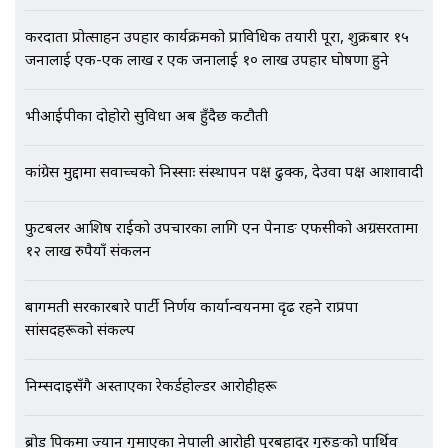
गायब || Everest Hospital
Followup: CCTV Footage Lost |
करदाता प्रोत्साहन उपहार कार्यक्रमको प्राविधिक तयारी पूरा, शुक्रबार १५
SIDHAKURA |
जनालाई एक-एक लाख र एक जनालाई १० लाख उपहार घोषणा हुने
भीआईपीका दोहोरो सुविधा अब हुँदैछ कटौती
कांग्रेस मुद्दामा सर्वोच्चको निस्साः संस्थापन पक्ष ढुक्क, देउवा पक्ष आशावादी
फुटबलर आशिष राईको उपचारका लागि एन पेनाङ एफसीको अग्रसरतामा
१२ लाख रुपैयाँ संकलन
बागमती सरकारबारे पार्टी निर्णय कार्यान्वयनमा दृढ रहने राप्रपा
सांसदहरूको संकल्प
निम्सदाइसँगै अस्ताएका रेकर्डहोल्डर आरोहीहरू
ब्रोड पिकमा ज्यान गुमाएका नेपाली आरोही पुरबहादुर गुरुङको पार्थिव