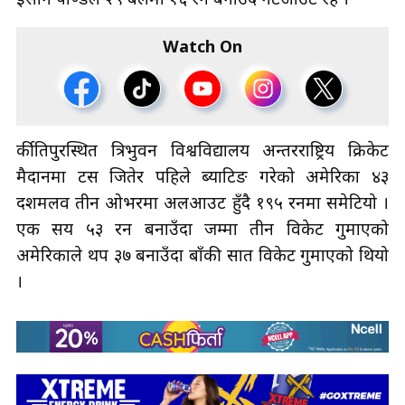
इसान पाण्डेले २९ बलमा १६ रन बनाउँदै नटआउट रहे ।
Watch On
र्कीतिपुरस्थित त्रिभुवन विश्वविद्यालय अन्तरराष्ट्रिय क्रिकेट
मैदानमा टस जितेर पहिले ब्याटिङ गरेको अमेरिका ४३
दशमलव तीन ओभरमा अलआउट हुँदै १९५ रनमा समेटियो ।
एक सय ५३ रन बनाउँदा जम्मा तीन विकेट गुमाएको
अमेरिकाले थप ३७ बनाउँदा बाँकी सात विकेट गुमाएको थियो
।