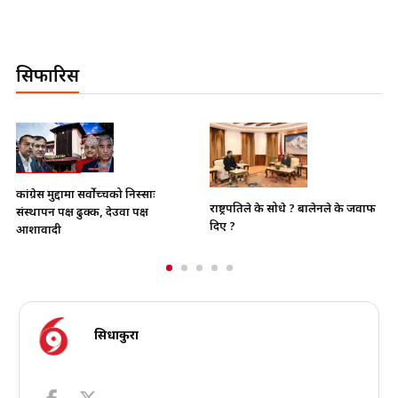
सिफारिस
भाइचारा खलबलाउने कुनै पनि
राष्ट्रपतिले के सोधे ? बालेनले के जवाफ
क्रियाकलापप्रति सरकार पूर्ण रुपमा सचेत
दिए ?
छ
सिधाकुरा