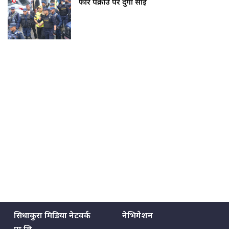
फेरि पक्राउ परे दुर्गा प्रसाईं
सिधाकुरा मिडिया नेटवर्क
नेभिगेशन