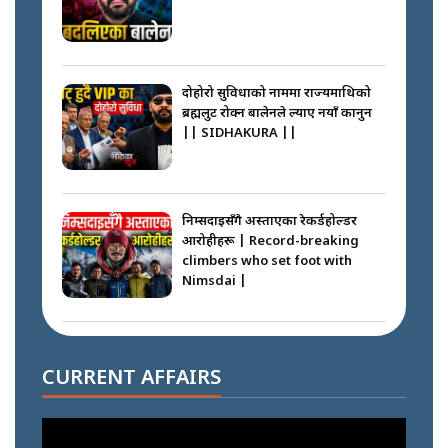
दोहोरो सुविधाको नाममा राज्यमाथिको
ब्रह्मलुट रोक्न बालेनले ल्याए नयाँ कानुन
|| SIDHAKURA ||
निम्सदाइसँगै अस्ताएका रेकर्डहोल्डर
आरोहीहरू | Record-breaking
climbers who set foot with
Nimsdai |
गोली ठोकेर पक्राउ गरिएको कर्मा ग्याङको
अपराध श्रृङ्खला || SIDHAKURA ||
CURRENT AFFAIRS