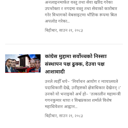
SIDHAKURA |
अनलाइनमार्फत वस्तु तथा सेवा खरिद गरेका
प्रधानमन्त्री ? || SIDHAKURA ||
उपभोक्ता र नगदमा वस्तु तथा सेवाको कारोबार
SIDHAKURA INVESTIGATION
गरेर विभागको वेबसाइटमा भौतिक रूपमा बिल
||
अपलोड गरेका...
पटकपटक भावुक बने गृहमन्त्री सुदन
गुरुङ, भक्कानिए सांसदहरू ||
बिहीबार, साउन २१, २०८३
SIDHAKURA ||
मन्त्री र पूर्व मन्त्रीको ७८ लाख घुस डिलको
अडियो | FULL AUDIO |
SIDHAKURA |
कांग्रेस मुद्दामा सर्वोच्चको निस्साः
संस्थापन पक्ष ढुक्क, देउवा पक्ष
आशावादी
मन्त्री राजकुमारलाई घुस दिने विचौलीया
पूर्व मन्त्री रञ्जिता || SIDHAKURA
उनले त्यहीँ थपे– ‘निर्वाचन आयोग र न्यायालयले
||
पदाधिकारी देखे, उनीहरुको क्षेत्राधिकार देखेनन् ।’
उनको यो भनाइको अर्थ हो– ‘तत्कालीन महामन्त्री
गगनकुमार थापा र विश्वप्रकाश शर्माले विशेष
महाधिवेशन आह्वान...
मन्त्रीले घुस डिल गरेको अडियो ! दुई झोला
नोट मन्त्रीलाई घुस | SIDHAKURA |
बिहीबार, साउन २१, २०८३
SIDHAKURA INVESTIGATION |