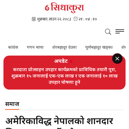
कांग्रेस
गगन थापा
शेरबहादुर देउवा
पूर्णबहादुर खड्का
शेखर कोइ
अपडेट
करदाता प्रोत्साहन उपहार कार्यक्रमको प्राविधिक तयारी पूरा,
शुक्रबार १५ जनालाई एक-एक लाख र एक जनालाई १० लाख
उपहार घोषणा हुने
समाज
अमेरिकाविरुद्ध नेपालको शानदार