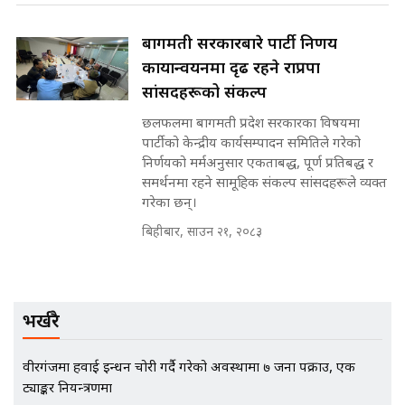
बागमती सरकारबारे पार्टी निर्णय
मृतकका परिवारप्रति मेडिकल काउन्सीलको
कार्यान्वयनमा दृढ रहने राप्रपा
बदनियत ! न्याय खोज्दै भौतारिदै सुवास
|| THE REPORTER ||
सांसदहरूको संकल्प
छलफलमा बागमती प्रदेश सरकारका विषयमा
पार्टीको केन्द्रीय कार्यसम्पादन समितिले गरेको
निर्णयको मर्मअनुसार एकताबद्ध, पूर्ण प्रतिबद्ध र
EXCLUSIVE - भिजिट भिसामा सेटिङको
समर्थनमा रहने सामूहिक संकल्प सांसदहरूले व्यक्त
गोप्य अडियो र म्यासेज, गृह मन्त्रालय
गरेका छन्।
कनेक्सन ! || VISIT VISA SCAM
बिहीबार, साउन २१, २०८३
भिजिट भिसामा गृह मन्त्रालयकै सेटिङः१
अर्ब बढी घुस!|| SIDHAKURA ||
भर्खरै
वीरगंजमा हवाई इन्धन चोरी गर्दै गरेको अवस्थामा ७ जना पक्राउ, एक
ट्याङ्कर नियन्त्रणमा
एभरेष्ट अस्पताल फलोअपः CCTV फुटेज