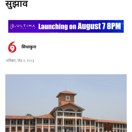
सुझाव
सिधाकुरा
शनिबार, जेठ २, २०८३