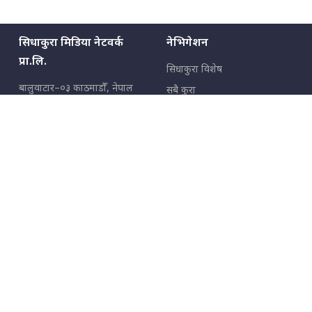
सिधाकुरा मिडिया नेटवर्क
नेभिगेशन
प्रा.लि.
सिधाकुरा विशेष
बालुवाटार–०३ काठमाडौँ, नेपाल
सबै कुरा
जनताका कुरा
सम्पर्क: ९८५१३६२६६६,
९८०२३६२६६६
उपभोक्ताका कुरा
इमेल:
news@sidhakura.com
,
info@sidhakura.com
अपराध
हाम्रो टीम
विज्ञापनका लागि
९८०२३६१६६६, ९८५१३३१६६६
marketing@sidhakura.com
प्रकाशक
सम्पादक
युवराज कंडेल
अक्षर काका