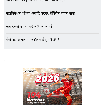
ढोरपाटनमा ३७ हजार पर्यटक, ४७ लाख आम्दानी
महाधिवेशन प्रक्रिया अगाडि बढ्छ, रोकिँदैनः गगन थापा
एभरेष्ट अस्पताल फलोअपः CCTV फुटेज
गायब || Everest Hospital
सात दलले घोषणा गरे अग्रगामी मोर्चा
Followup: CCTV Footage Lost |
SIDHAKURA |
भैंसेपाटी आवासमा कहिले सर्छन् मन्त्रीहरू ?