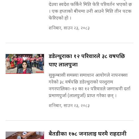
देउवा स्वदेश फर्किने मिति फेरि परिवर्तन भएको छ
कहिले बन्ला चक्रपथ ? विस्तार कार्यमा
। एक हप्ताको बीचमा उनी आउने मिति तीन पटक
किन भइरहेछ ढिलाइ ?The Ring Road
फेरिएको हो ।
Expansion Dilemma |
७८ लाख घुस खाने मन्त्री ! जोगाउने
शनिबार, साउन २३, २०८३
SIDHAKURA |
प्रधानमन्त्री ? || SIDHAKURA ||
SIDHAKURA INVESTIGATION
||
पटकपटक भावुक बने गृहमन्त्री सुदन
डडेल्धुराका १२ परिवारले ३८ वर्षपछि
गुरुङ, भक्कानिए सांसदहरू ||
SIDHAKURA ||
पाए लालपुर्जा
मन्त्री र पूर्व मन्त्रीको ७८ लाख घुस डिलको
अडियो | FULL AUDIO |
सुकुम्बासी समस्या समाधान आयोगले नापनक्सा
SIDHAKURA |
गरेको ३८ वर्षपछि डडेल्धुराको परशुराम
नगरपालिका–१२ का १२ परिवारले जग्गाधनी दर्ता
प्रमाणपुर्जा (लालपुर्जा) प्राप्त गरेका छन् ।
मन्त्री राजकुमारलाई घुस दिने विचौलीया
शनिबार, साउन २३, २०८३
पूर्व मन्त्री रञ्जिता || SIDHAKURA
||
बैतडीका १७८ जनालाई घरमै राहदानी