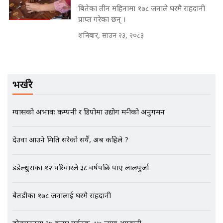
बितेका तीन महिनामा १७८ जनाले घरमै राहदानी
मन्त्रीले घुस डिल गरेको अडियो ! दुई झोला
नोट मन्त्रीलाई घुस | SIDHAKURA |
प्राप्त गरेका छन् ।
SIDHAKURA INVESTIGATION |
शनिबार, साउन २३, २०८३
मृतकका परिवारप्रति मेडिकल काउन्सीलको
बदनियत ! न्याय खोज्दै भौतारिदै सुवास
भर्खरै
|| THE REPORTER ||
ग्यासको अभावः कम्पनी र डिपोमा उद्योग मन्त्रीको अनुगमन
EXCLUSIVE - भिजिट भिसामा सेटिङको
देउवा आउने मिति सरेको सर्यै, अब कहिले ?
गोप्य अडियो र म्यासेज, गृह मन्त्रालय
कनेक्सन ! || VISIT VISA SCAM
डडेल्धुराका १२ परिवारले ३८ वर्षपछि पाए लालपुर्जा
बैतडीका १७८ जनालाई घरमै राहदानी
भिजिट भिसामा गृह मन्त्रालयकै सेटिङः१
अर्ब बढी घुस!|| SIDHAKURA ||