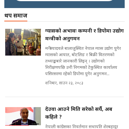
अख्तियारको कठघरामा घुस्याहा मन्त्रीहरू
! || CIAA Investigation over
थप समाज
Corrupted Minister ||
SIDHAKURA
राष्ट्रिय सवालमा ९ दल एकजुट ||
ग्यासको अभावः कम्पनी र डिपोमा उद्योग
Prachanda, Rabi, Gagan Stand
मन्त्रीको अनुगमन
on the Same Page ||
पोप्पोको पासोः कमाउने लोभमा घरबार नै
SIDHAKURA ||
उठिबास | The Dark Side of
मन्त्री यादवले बालाजुस्थित नेपाल ग्यास उद्योग पुगेर
'Poppo Live'-SIDHAKURA
ग्यासको आयात, बोटलिङ र बिक्री वितरणको
INVESTIGATION
तथ्याङ्कबारे जानकारी लिइन् । उद्योगको
सहकारी पीडितसँग मन्त्री प्रतिभा रावलले
निरीक्षणपछि उनी निगमको टेकुस्थित कार्यालय
भनिन्–साथ दिनुहोस्, दबाब होइन ||
पसिरसरमा रहेको डिपोमा पुगेर अनुगमन...
Sidhakura || Pratibha Rawal
मन्त्री आउने बित्तिकै सुरु भएको थियो
शनिबार, साउन २३, २०८३
घुसको डिल || Raj Kumar Gupta ||
SIDHAKURA ||
रसुवाकाे भाङ्गे झरना | Bhange
Waterfall of Rasuwa ||
देउवा आउने मिति सरेको सर्यै, अब
SIDHAKURA ||
घुसको डिल गर्ने मन्त्रीकाे राजिनामा,
कहिले ?
भूमिसुधार मन्त्रीलाई जोगाइदै ! ||
नेपाली कांग्रेसका निवर्तमान सभापति शेरबहादुर
SIDHAKURA ||