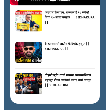
करदाता प्रोत्साहन: राज्यलाई २८ रुपैयाँ
तिर्दा १० लाख उपहार || SIDHAKURA
||
के प्रधानमन्त्री बालेन फेरिएकै हुन् ? ||
SIDHAKURA ||
दोहोरो सुविधाको नाममा राज्यमाथिको
ब्रह्मलुट रोक्न बालेनले ल्याए नयाँ कानुन
|| SIDHAKURA ||
निम्सदाइसँगै अस्ताएका रेकर्डहोल्डर