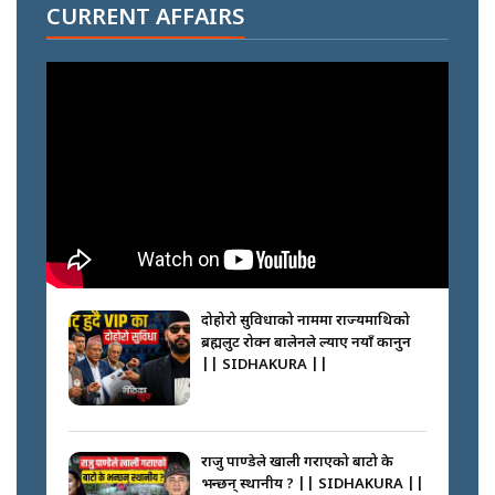
आरोहीहरू | Record-breaking
CURRENT AFFAIRS
climbers who set foot with
Nimsdai |
गोली ठोकेर पक्राउ गरिएको कर्मा ग्याङको
अपराध श्रृङ्खला || SIDHAKURA ||
नभाँडिएको सद्भाव : कप्तानगञ्जबाट
सल्किएको आगो निभाउनेहरू ||
SIDHAKURA || THE REPORTER
दोहोरो सुविधाको नाममा राज्यमाथिको
||
ब्रह्मलुट रोक्न बालेनले ल्याए नयाँ कानुन
|| SIDHAKURA ||
नेपालीलाई भरिया मात्र देख्ने दृष्टिकोण
बदलेका ‘निम्स दाई’ || SIDHAKURA
||
राजु पाण्डेले खाली गराएको बाटो के
भन्छन् स्थानीय ? || SIDHAKURA ||