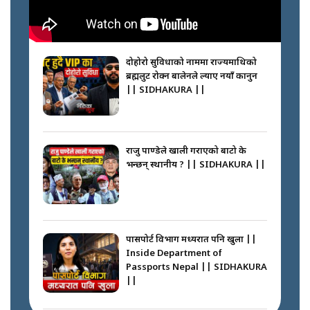
नभाँडिएको सद्भाव : कप्तानगञ्जबाट
सल्किएको आगो निभाउनेहरू ||
SIDHAKURA || THE REPORTER
दोहोरो सुविधाको नाममा राज्यमाथिको
||
ब्रह्मलुट रोक्न बालेनले ल्याए नयाँ कानुन
|| SIDHAKURA ||
नेपालीलाई भरिया मात्र देख्ने दृष्टिकोण
बदलेका ‘निम्स दाई’ || SIDHAKURA
||
राजु पाण्डेले खाली गराएको बाटो के
भन्छन् स्थानीय ? || SIDHAKURA ||
कप्तानगञ्जपछि मधेसमा के हुँदैछ ?
आगो निभाउने कि तेल थप्ने ? WHATS
HAPPENING IN MADHESH ? ||
पासपोर्ट विभाग मध्यरात पनि खुला ||
Inside Department of
Passports Nepal || SIDHAKURA
||
कप्तानगञ्ज घटनाको सुरुवात कसरी
भयो ? के के भयो ? || SUNSARI