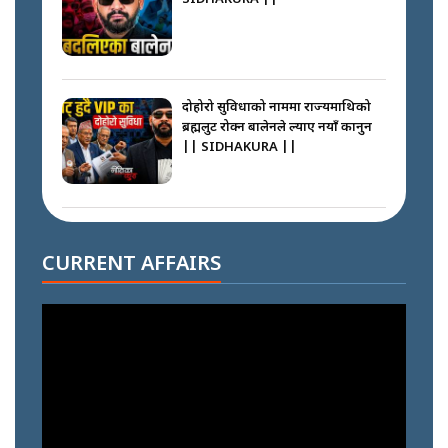
दोहोरो सुविधाको नाममा राज्यमाथिको
ब्रह्मलुट रोक्न बालेनले ल्याए नयाँ कानुन
|| SIDHAKURA ||
निम्सदाइसँगै अस्ताएका रेकर्डहोल्डर
आरोहीहरू | Record-breaking
CURRENT AFFAIRS
climbers who set foot with
Nimsdai |
गोली ठोकेर पक्राउ गरिएको कर्मा ग्याङको
अपराध श्रृङ्खला || SIDHAKURA ||