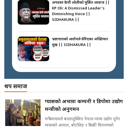
SIDHAKURA ||
अपदस्त केपी ओलीको मुर्छित आवाज ||
KP Oli: A Dismissed Leader’s
कस्तो छ नागढुङ्गा सुरुङमार्ग ? ||
Diminishing Voice ||
SIDHAKURA ||
SIDHAKURA ||
अदालतको गुनासो अब सिधै सर्वोच्चमा
|| Court Grievances Directly to
the Supreme Court ||
भ्रष्टाचारको आरोपले घेरिएका अख्तियार
SIDHAKURA
प्रमुख || SIDHAKURA ||
प्रश्नपत्र लिक गर्ने सुलभ सर ? ||
SIDHAKURA ||
मोबिलिटीमा महिलाको पहुँच विस्तार गर्दै
इनड्राइभ || SIDHAKURA ||
अख्तियारको कठघरामा घुस्याहा मन्त्रीहरू
! || CIAA Investigation over
थप समाज
Corrupted Minister ||
SIDHAKURA
राष्ट्रिय सवालमा ९ दल एकजुट ||
ग्यासको अभावः कम्पनी र डिपोमा उद्योग
Prachanda, Rabi, Gagan Stand
मन्त्रीको अनुगमन
on the Same Page ||
पोप्पोको पासोः कमाउने लोभमा घरबार नै
SIDHAKURA ||
उठिबास | The Dark Side of
मन्त्री यादवले बालाजुस्थित नेपाल ग्यास उद्योग पुगेर
'Poppo Live'-SIDHAKURA
ग्यासको आयात, बोटलिङ र बिक्री वितरणको