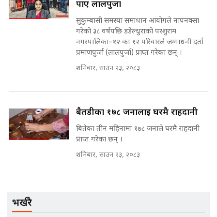
SIDHAKURA ||
पाए लालपुर्जा
मन्त्री र पूर्व मन्त्रीको ७८ लाख घुस डिलको
अडियो | FULL AUDIO |
सुकुम्बासी समस्या समाधान आयोगले नापनक्सा
SIDHAKURA |
गरेको ३८ वर्षपछि डडेल्धुराको परशुराम
नगरपालिका–१२ का १२ परिवारले जग्गाधनी दर्ता
प्रमाणपुर्जा (लालपुर्जा) प्राप्त गरेका छन् ।
मन्त्री राजकुमारलाई घुस दिने विचौलीया
शनिबार, साउन २३, २०८३
पूर्व मन्त्री रञ्जिता || SIDHAKURA
||
बैतडीका १७८ जनालाई घरमै राहदानी
बितेका तीन महिनामा १७८ जनाले घरमै राहदानी
मन्त्रीले घुस डिल गरेको अडियो ! दुई झोला
नोट मन्त्रीलाई घुस | SIDHAKURA |
प्राप्त गरेका छन् ।
SIDHAKURA INVESTIGATION |
शनिबार, साउन २३, २०८३
मृतकका परिवारप्रति मेडिकल काउन्सीलको
बदनियत ! न्याय खोज्दै भौतारिदै सुवास
भर्खरै
|| THE REPORTER ||