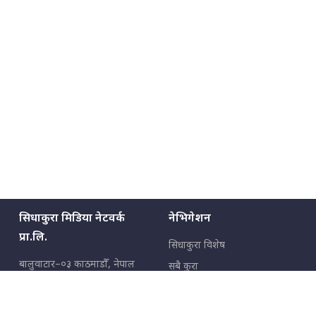
सिधाकुरा मिडिया नेटवर्क
नेभिगेशन
प्रा.लि.
सिधाकुरा विशेष
बालुवाटार–०३ काठमाडौँ, नेपाल
सबै कुरा
जनताका कुरा
सम्पर्क: ९८५१३६२६६६,
९८०२३६२६६६
उपभोक्ताका कुरा