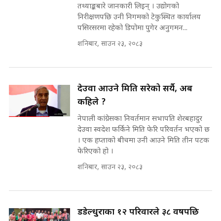
INVESTIGATION
तथ्याङ्कबारे जानकारी लिइन् । उद्योगको
सहकारी पीडितसँग मन्त्री प्रतिभा रावलले
निरीक्षणपछि उनी निगमको टेकुस्थित कार्यालय
भनिन्–साथ दिनुहोस्, दबाब होइन ||
पसिरसरमा रहेको डिपोमा पुगेर अनुगमन...
Sidhakura || Pratibha Rawal
मन्त्री आउने बित्तिकै सुरु भएको थियो
शनिबार, साउन २३, २०८३
घुसको डिल || Raj Kumar Gupta ||
SIDHAKURA ||
रसुवाकाे भाङ्गे झरना | Bhange
Waterfall of Rasuwa ||
देउवा आउने मिति सरेको सर्यै, अब
SIDHAKURA ||
घुसको डिल गर्ने मन्त्रीकाे राजिनामा,
कहिले ?
भूमिसुधार मन्त्रीलाई जोगाइदै ! ||
नेपाली कांग्रेसका निवर्तमान सभापति शेरबहादुर
SIDHAKURA ||
देउवा स्वदेश फर्किने मिति फेरि परिवर्तन भएको छ
कहिले बन्ला चक्रपथ ? विस्तार कार्यमा
। एक हप्ताको बीचमा उनी आउने मिति तीन पटक
किन भइरहेछ ढिलाइ ?The Ring Road
फेरिएको हो ।
Expansion Dilemma |
७८ लाख घुस खाने मन्त्री ! जोगाउने
शनिबार, साउन २३, २०८३
SIDHAKURA |
प्रधानमन्त्री ? || SIDHAKURA ||
SIDHAKURA INVESTIGATION
||
पटकपटक भावुक बने गृहमन्त्री सुदन
डडेल्धुराका १२ परिवारले ३८ वर्षपछि
गुरुङ, भक्कानिए सांसदहरू ||