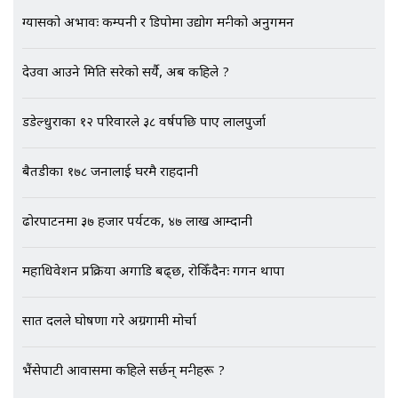
ग्यासको अभावः कम्पनी र डिपोमा उद्योग मन्त्रीको अनुगमन
EXCLUSIVE - भिजिट भिसामा सेटिङको
देउवा आउने मिति सरेको सर्यै, अब कहिले ?
गोप्य अडियो र म्यासेज, गृह मन्त्रालय
कनेक्सन ! || VISIT VISA SCAM
डडेल्धुराका १२ परिवारले ३८ वर्षपछि पाए लालपुर्जा
बैतडीका १७८ जनालाई घरमै राहदानी
भिजिट भिसामा गृह मन्त्रालयकै सेटिङः१
अर्ब बढी घुस!|| SIDHAKURA ||
ढोरपाटनमा ३७ हजार पर्यटक, ४७ लाख आम्दानी
महाधिवेशन प्रक्रिया अगाडि बढ्छ, रोकिँदैनः गगन थापा
एभरेष्ट अस्पताल फलोअपः CCTV फुटेज
गायब || Everest Hospital
सात दलले घोषणा गरे अग्रगामी मोर्चा
Followup: CCTV Footage Lost |
SIDHAKURA |
भैंसेपाटी आवासमा कहिले सर्छन् मन्त्रीहरू ?