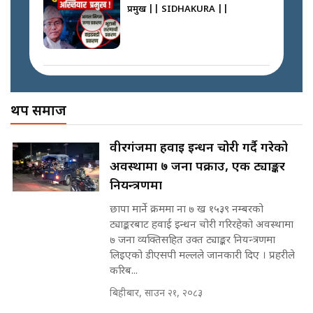
SIDHAKURA
प्रमुख || SIDHAKURA ||
नेपालमै पहिलो पटक गाँजा खेतिलाई
वैधानिकता || Cannabis legalized
in Nepal ! || SIDHAKURA ||
मोबिलिटीमा महिलाको पहुँच विस्तार गर्दै
इनड्राइभ || SIDHAKURA ||
अख्तियारको कठघरामा घुस्याहा मन्त्रीहरू
! || CIAA Investigation over
थप समाज
पछिल्लो परिस्थिति जलन अस्पतालमा
Corrupted Minister ||
छैन खाली बेड || SIDHAKURA ||
SIDHAKURA
राष्ट्रिय सवालमा ९ दल एकजुट ||
वीरगंजमा हवाई इन्धन चोरी गर्दै गरेको
Prachanda, Rabi, Gagan Stand
अवस्थामा ७ जना पक्राउ, एक ट्याङ्कर
on the Same Page ||
पोप्पोको पासोः कमाउने लोभमा घरबार नै
SIDHAKURA ||
नियन्त्रणमा
उठिबास | The Dark Side of
'Poppo Live'-SIDHAKURA
छापा मार्ने क्रममा ना ७ ख १५३९ नम्बरको
INVESTIGATION
ट्याङ्करबाट हवाई इन्धन चोरी गरिरहेको अवस्थामा
सहकारी पीडितसँग मन्त्री प्रतिभा रावलले
७ जना व्यक्तिसहित उक्त ट्याङ्कर नियन्त्रणमा
भनिन्–साथ दिनुहोस्, दबाब होइन ||
लिइएको डीएसपी मल्लले जानकारी दिए । प्रहरीले
Sidhakura || Pratibha Rawal
मन्त्री आउने बित्तिकै सुरु भएको थियो
करिब...
घुसको डिल || Raj Kumar Gupta ||
SIDHAKURA ||
बिहीबार, साउन २१, २०८३