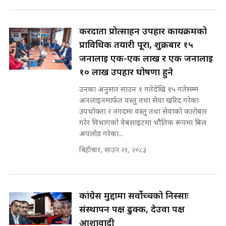
रसुवाकाे भाङ्गे झरना | Bhange
Waterfall of Rasuwa ||
SIDHAKURA ||
घुसको डिल गर्ने मन्त्रीकाे राजिनामा,
करदाता प्रोत्साहन उपहार कार्यक्रमको
भूमिसुधार मन्त्रीलाई जोगाइदै ! ||
प्राविधिक तयारी पूरा, शुक्रबार १५
SIDHAKURA ||
जनालाई एक-एक लाख र एक जनालाई
कहिले बन्ला चक्रपथ ? विस्तार कार्यमा
१० लाख उपहार घोषणा हुने
किन भइरहेछ ढिलाइ ?The Ring Road
उनका अनुसार साउन १ गतेदेखि १५ गतेसम्म
Expansion Dilemma |
७८ लाख घुस खाने मन्त्री ! जोगाउने
SIDHAKURA |
अनलाइनमार्फत वस्तु तथा सेवा खरिद गरेका
प्रधानमन्त्री ? || SIDHAKURA ||
उपभोक्ता र नगदमा वस्तु तथा सेवाको कारोबार
SIDHAKURA INVESTIGATION
गरेर विभागको वेबसाइटमा भौतिक रूपमा बिल
||
अपलोड गरेका...
पटकपटक भावुक बने गृहमन्त्री सुदन
गुरुङ, भक्कानिए सांसदहरू ||
बिहीबार, साउन २१, २०८३
SIDHAKURA ||
मन्त्री र पूर्व मन्त्रीको ७८ लाख घुस डिलको
अडियो | FULL AUDIO |
SIDHAKURA |
कांग्रेस मुद्दामा सर्वोच्चको निस्साः
संस्थापन पक्ष ढुक्क, देउवा पक्ष
आशावादी
मन्त्री राजकुमारलाई घुस दिने विचौलीया