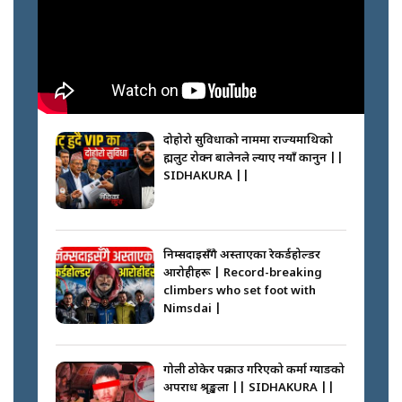
दोहोरो सुविधाको नाममा राज्यमाथिको
ब्रह्मलुट रोक्न बालेनले ल्याए नयाँ कानुन ||
SIDHAKURA ||
निम्सदाइसँगै अस्ताएका रेकर्डहोल्डर
आरोहीहरू | Record-breaking
climbers who set foot with
Nimsdai |
गोली ठोकेर पक्राउ गरिएको कर्मा ग्याङको
अपराध श्रृङ्खला || SIDHAKURA ||