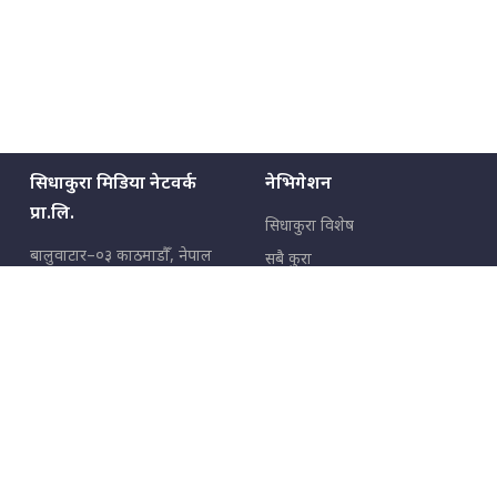
सिधाकुरा मिडिया नेटवर्क
नेभिगेशन
प्रा.लि.
सिधाकुरा विशेष
बालुवाटार–०३ काठमाडौँ, नेपाल
सबै कुरा
जनताका कुरा
सम्पर्क: ९८५१३६२६६६,
९८०२३६२६६६
उपभोक्ताका कुरा
इमेल:
news@sidhakura.com
,
info@sidhakura.com
अपराध
हाम्रो टीम
विज्ञापनका लागि
९८०२३६१६६६, ९८५१३३१६६६