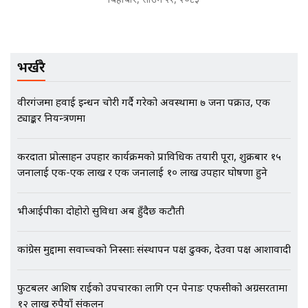
बिहीबार, साउन २१, २०८३
भिजिट भिसामा गृह मन्त्रालयकै सेटिङः१
अर्ब बढी घुस!|| SIDHAKURA ||
भर्खरै
वीरगंजमा हवाई इन्धन चोरी गर्दै गरेको अवस्थामा ७ जना पक्राउ, एक
ट्याङ्कर नियन्त्रणमा
एभरेष्ट अस्पताल फलोअपः CCTV फुटेज
गायब || Everest Hospital
Followup: CCTV Footage Lost |
करदाता प्रोत्साहन उपहार कार्यक्रमको प्राविधिक तयारी पूरा, शुक्रबार १५
SIDHAKURA |
जनालाई एक-एक लाख र एक जनालाई १० लाख उपहार घोषणा हुने
भीआईपीका दोहोरो सुविधा अब हुँदैछ कटौती
कांग्रेस मुद्दामा सर्वोच्चको निस्साः संस्थापन पक्ष ढुक्क, देउवा पक्ष आशावादी
फुटबलर आशिष राईको उपचारका लागि एन पेनाङ एफसीको अग्रसरतामा
१२ लाख रुपैयाँ संकलन