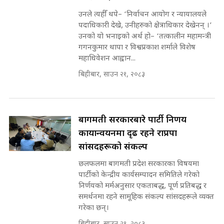
पूर्व मन्त्री रञ्जिता || SIDHAKURA
उनले त्यहीँ थपे– ‘निर्वाचन आयोग र न्यायालयले
||
पदाधिकारी देखे, उनीहरुको क्षेत्राधिकार देखेनन् ।’
उनको यो भनाइको अर्थ हो– ‘तत्कालीन महामन्त्री
गगनकुमार थापा र विश्वप्रकाश शर्माले विशेष
महाधिवेशन आह्वान...
मन्त्रीले घुस डिल गरेको अडियो ! दुई झोला
नोट मन्त्रीलाई घुस | SIDHAKURA |
बिहीबार, साउन २१, २०८३
SIDHAKURA INVESTIGATION |
बागमती सरकारबारे पार्टी निर्णय
मृतकका परिवारप्रति मेडिकल
कार्यान्वयनमा दृढ रहने राप्रपा
काउन्सीलको बदनियत ! न्याय खोज्दै
भौतारिदै सुवास || THE REPORTER
सांसदहरूको संकल्प
||
छलफलमा बागमती प्रदेश सरकारका विषयमा
पार्टीको केन्द्रीय कार्यसम्पादन समितिले गरेको
निर्णयको मर्मअनुसार एकताबद्ध, पूर्ण प्रतिबद्ध र
EXCLUSIVE - भिजिट भिसामा सेटिङको
समर्थनमा रहने सामूहिक संकल्प सांसदहरूले व्यक्त
गोप्य अडियो र म्यासेज, गृह मन्त्रालय
गरेका छन्।
कनेक्सन ! || VISIT VISA SCAM