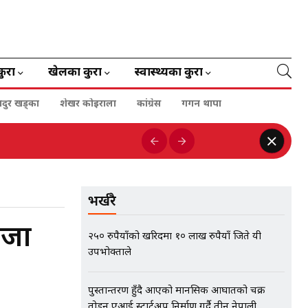
कुरा
खेलका कुरा
स्वास्थ्यका कुरा
हादुर खड्का
शेखर कोइराला
कांग्रेस
गगन थापा
भर्खरै
्जा
२५० रुपैयाँको खरिदमा १० लाख रुपैयाँ जिते यी
उपभोक्ताले
पुस्तान्तरण हुँदै आएको मानसिक आघातको चक्र
तोड्न एआई स्टार्टअप निर्माण गर्दै तीन नेपाली