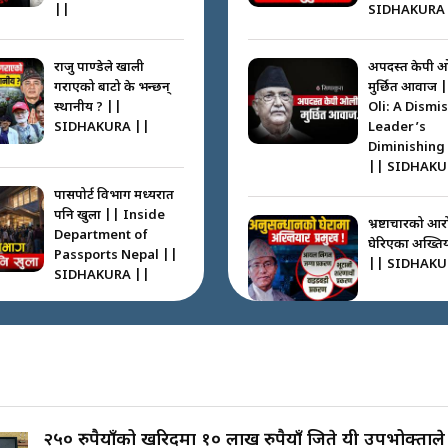
||
SIDHAKURA 
राजु पाण्डेले खाली
अपदस्त केपी 
गराएको बाटो के भन्छन्
मुर्छित आवाज 
स्थानीय ? ||
Oli: A Dismi
SIDHAKURA ||
Leader’s
Diminishing
|| SIDHAKU
पासपोर्ट विभाग मध्यरात
पनि खुला || Inside
भ्रष्टाचारको आर
Department of
घेरिएका अख्तियार
Passports Nepal ||
|| SIDHAKU
SIDHAKURA ||
कहाँ हरायो ग्यास ? ||
Where Did the Gas
अख्तियारको क
Go? || SIDHAKURA
घुस्याहा मन्त्रीह
||
CIAA Invest
over Corrup
Minister ||
२५० रुपैयाँको खरिदमा १० लाख रुपैयाँ जिते यी उपभोक्ताले