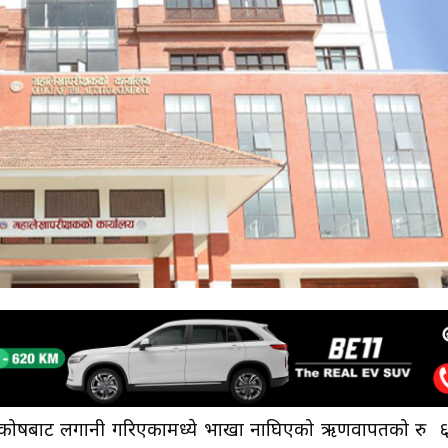
गार कोषबाट लगानी गरिएकामध्ये भाखा नाघिएको ऋणवापतको रु 