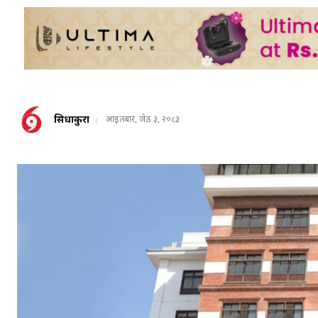
सिधाकुरा
आइतबार, जेठ ३, २०८३