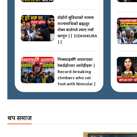
दोहोरो सुविधाको नाममा
राज्यमाथिको ब्रह्मलुट
रोक्न बालेनले ल्याए नयाँ
कानुन || SIDHAKURA
||
निम्सदाइसँगै अस्ताएका
रेकर्डहोल्डर आरोहीहरू |
Record-breaking
climbers who set
foot with Nimsdai |
गोली ठोकेर पक्राउ
गरिएको कर्मा ग्याङको
अपराध श्रृङ्खला ||
थप समाज
SIDHAKURA ||