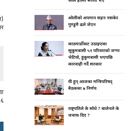
फाल हालेर बेपत्ता भए
ओलीको अपमान सहन नसकेर
त)
गुण्डुमै ढले जेएन
ार
काठमाडौँबाट उठाइएका
सुकुमबासी ५१ परिवारको जग्गा
भेटियो, हुकुमबासी भएपछि
कारवाही गर्दै सरकार
यी हुन् आजका मन्त्रिपरिषद्
बैठकका ७ निर्णय
दा
५६
राष्ट्रपतिले के सोधे ? बालेनले के
जवाफ दिए ?