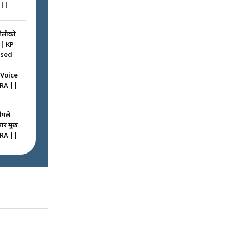
||
ओलीको
|| KP
ssed
 Voice
RA ||
ोपले
 प्रमुख
RA ||
ठघरामा
रू ! ||
igation
ted