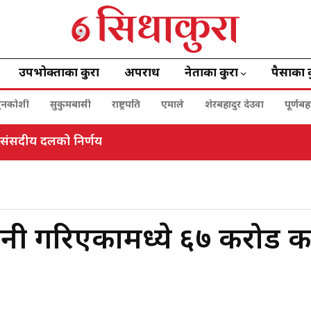
उपभोक्ताका कुरा
अपराध
नेताका कुरा
पैसाका 
ुनकोशी
सुकुमबासी
राष्ट्रपति
एमाले
शेरबहादुर देउवा
पूर्णब
देखि बिहानसम्म सवारी रोक
नी गरिएकामध्ये ६७ करोड कर