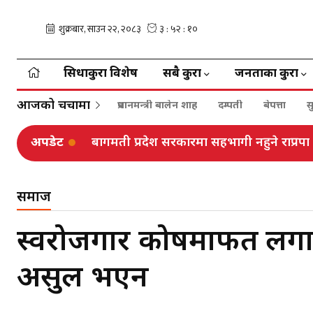
सिधाकुरा विशेष
सबै कुरा
जनताका कुरा
आजको चर्चामा
प्रधानमन्त्री बालेन शाह
दम्पती
बेपत्ता
स
अपडेट
बिपी राजमार्गमा राति, कान्ति लोकपथमा साँझ
समाज
स्वरोजगार कोषमार्फत लगा
असुल भएन