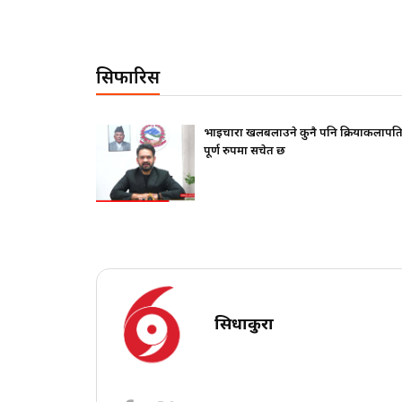
सिफारिस
फ दिए ?
भाइचारा खलबलाउने कुनै पनि क्रियाकलापप्र
पूर्ण रुपमा सचेत छ
सिधाकुरा