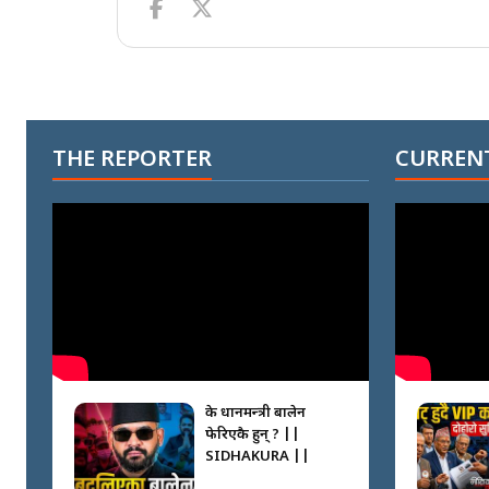
THE REPORTER
CURRENT
के प्रधानमन्त्री बालेन
फेरिएकै हुन् ? ||
SIDHAKURA ||