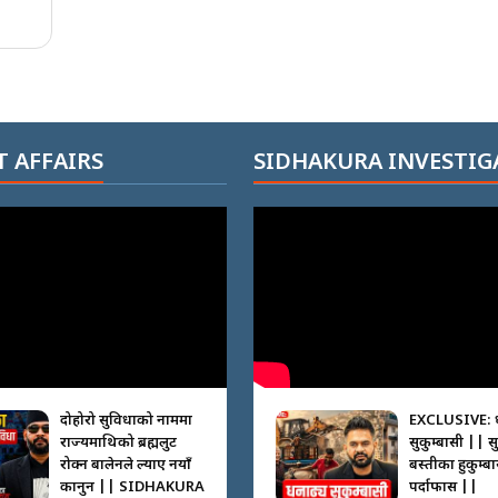
 AFFAIRS
SIDHAKURA INVESTIG
दोहोरो सुविधाको नाममा
EXCLUSIVE: 
राज्यमाथिको ब्रह्मलुट
सुकुम्बासी || स
रोक्न बालेनले ल्याए नयाँ
बस्तीका हुकुम्ब
कानुन || SIDHAKURA
पर्दाफास ||