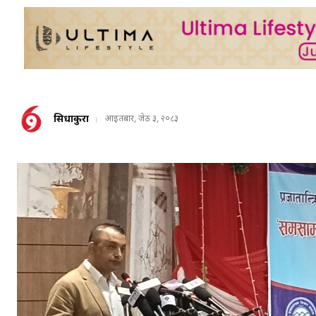
सिधाकुरा
आइतबार, जेठ ३, २०८३