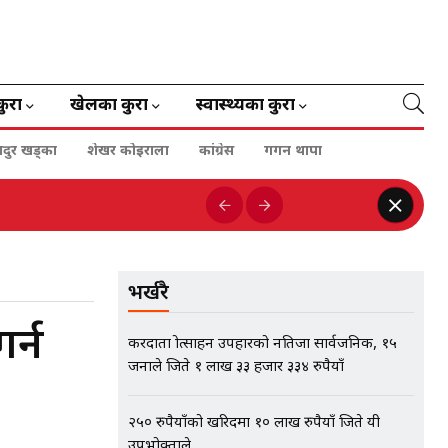
कुरा
खेलका कुरा
स्वास्थ्यका कुरा
हादुर खड्का
शेखर कोइराला
कांग्रेस
गगन थापा
भर्खरै
र्न
करदाता प्रोत्साहन उपहारको नतिजा सार्वजनिक, १५
जनाले जिते १ लाख ३३ हजार ३३४ रुपैयाँ
२५० रुपैयाँको खरिदमा १० लाख रुपैयाँ जिते यी
उपभोक्ताले