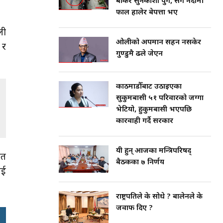
बोकेर सुनकोशी पुगे, सँगै नदीमा
फाल हालेर बेपत्ता भए
ली
ओलीको अपमान सहन नसकेर
 र
गुण्डुमै ढले जेएन
काठमाडौँबाट उठाइएका
सुकुमबासी ५१ परिवारको जग्गा
भेटियो, हुकुमबासी भएपछि
कारवाही गर्दै सरकार
यी हुन् आजका मन्त्रिपरिषद्
ित
बैठकका ७ निर्णय
ाई
राष्ट्रपतिले के सोधे ? बालेनले के
जवाफ दिए ?