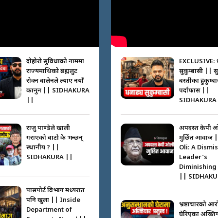
दोहोरो सुविधाको नाममा
EXCLUSIVE: 
राज्यमाथिको ब्रह्मलुट
सुकुम्बासी || स
रोक्न बालेनले ल्याए नयाँ
बस्तीका हुकुम्ब
कानुन || SIDHAKURA
पर्दाफास ||
||
SIDHAKURA 
राजु पाण्डेले खाली
अपदस्त केपी 
गराएको बाटो के भन्छन्
मुर्छित आवाज 
स्थानीय ? ||
Oli: A Dismi
SIDHAKURA ||
Leader’s
Diminishing
|| SIDHAKU
पासपोर्ट विभाग मध्यरात
पनि खुला || Inside
भ्रष्टाचारको आर
Department of
घेरिएका अख्तियार