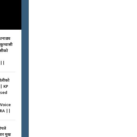
धनाढ्य
ुकुम्वासी
ासीको
||
ओलीको
|| KP
ssed
 Voice
RA ||
ोपले
 प्रमुख