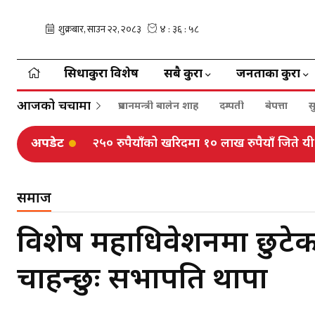
सिधाकुरा विशेष
सबै कुरा
जनताका कुरा
आजको चर्चामा
प्रधानमन्त्री बालेन शाह
दम्पती
बेपत्ता
स
अपडेट
२५० रुपैयाँको खरिदमा १० लाख रुपैयाँ जिते य
समाज
विशेष महाधिवेशनमा छुटेका
चाहन्छुः सभापति थापा