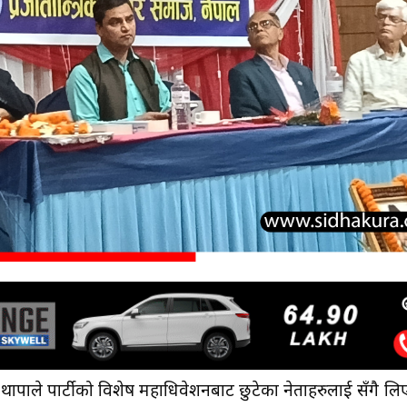
थापाले पार्टीको विशेष महाधिवेशनबाट छुटेका नेताहरुलाई सँगै लि