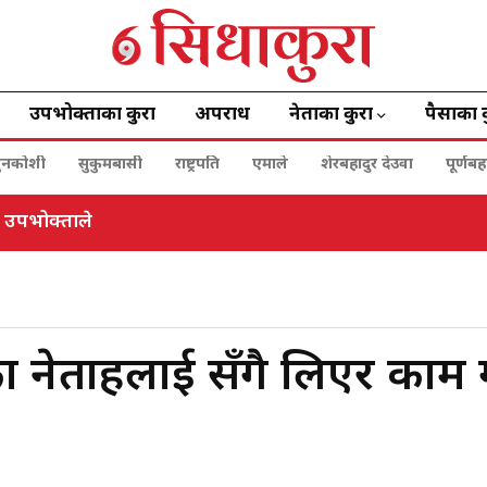
उपभोक्ताका कुरा
अपराध
नेताका कुरा
पैसाका 
ुनकोशी
सुकुमबासी
राष्ट्रपति
एमाले
शेरबहादुर देउवा
पूर्णब
ी उपभोक्ताले
 नेताहरुलाई सँगै लिएर काम ग