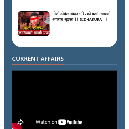
गोली ठोकेर पक्राउ गरिएको कर्मा ग्याङको
अपराध श्रृङ्खला || SIDHAKURA ||
नभाँडिएको सद्भाव : कप्तानगञ्जबाट
सल्किएको आगो निभाउनेहरू ||
CURRENT AFFAIRS
SIDHAKURA || THE REPORTER
||
नेपालीलाई भरिया मात्र देख्ने दृष्टिकोण
बदलेका ‘निम्स दाई’ || SIDHAKURA
||