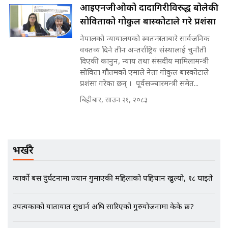
SIDHAKURA |
आईएनजीओको दादागिरीविरुद्ध बोलेकी
सोविताको गोकुल बास्कोटाले गरे प्रशंसा
नेपालको न्यायालयको स्वतन्त्रताबारे सार्वजनिक
मन्त्री राजकुमारलाई घुस दिने विचौलीया
वक्तव्य दिने तीन अन्तर्राष्ट्रिय संस्थालाई चुनौती
पूर्व मन्त्री रञ्जिता || SIDHAKURA
||
दिएकी कानुन, न्याय तथा संसदीय मामिलामन्त्री
सोविता गौतमको एमाले नेता गोकुल बास्कोटाले
प्रशंसा गरेका छन् । पूर्वसञ्चारमन्त्री समेत...
बिहीबार, साउन २१, २०८३
मन्त्रीले घुस डिल गरेको अडियो ! दुई झोला
नोट मन्त्रीलाई घुस | SIDHAKURA |
SIDHAKURA INVESTIGATION |
भर्खरै
मृतकका परिवारप्रति मेडिकल
ग्वार्को बस दुर्घटनामा ज्यान गुमाएकी महिलाको पहिचान खुल्यो, १८ घाइते
काउन्सीलको बदनियत ! न्याय खोज्दै
भौतारिदै सुवास || THE REPORTER
||
उपत्यकाको यातायात सुधार्न अघि सारिएको गुरुयोजनामा केके छ?