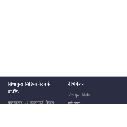
सिधाकुरा मिडिया नेटवर्क
नेभिगेशन
प्रा.लि.
सिधाकुरा विशेष
बालुवाटार–०३ काठमाडौँ, नेपाल
सबै कुरा
जनताका कुरा
सम्पर्क: ९८५१३६२६६६,
९८०२३६२६६६
उपभोक्ताका कुरा