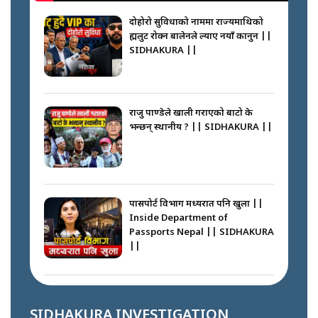
कप्तानगञ्जपछि मधेसमा के हुँदैछ ?
आगो निभाउने कि तेल थप्ने ? WHATS
HAPPENING IN MADHESH ? ||
दोहोरो सुविधाको नाममा राज्यमाथिको
ब्रह्मलुट रोक्न बालेनले ल्याए नयाँ कानुन ||
SIDHAKURA ||
कप्तानगञ्ज घटनाको सुरुवात कसरी
भयो ? के के भयो ? || SUNSARI
CASE || SIDHAKURA || THE
राजु पाण्डेले खाली गराएको बाटो के
REPORTER ||
भन्छन् स्थानीय ? || SIDHAKURA ||
भीड नियन्त्रण गर्न बारम्बार किन चुक्दैछ
प्रहरी ? Police repeatedly fail to
control crowds ?
पासपोर्ट विभाग मध्यरात पनि खुला ||
Inside Department of
Passports Nepal || SIDHAKURA
||
मन्त्री जन्माउने कारखाना ||
SIDHAKURA || THE REPORTER
||
कहाँ हरायो ग्यास ? || Where Did