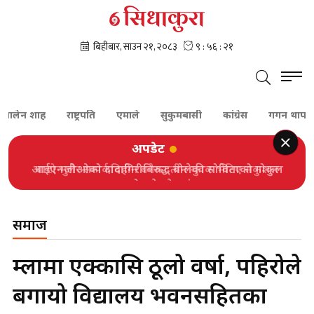
ालेन शाह
राष्ट्रपति
एमाले
सुकुमबासी
कांग्रेस
गगन थापा
श
अपडेट
आईएनजीओको दादागिरीविरुद्ध बोलेकी सोविताको गोकुल
बास्कोटाले गरे प्रशंसा
समाज
हुम्लामा एक्कासि ठूलो वर्षा, पहिरोले
बगायो विद्यालय भवनसहितका