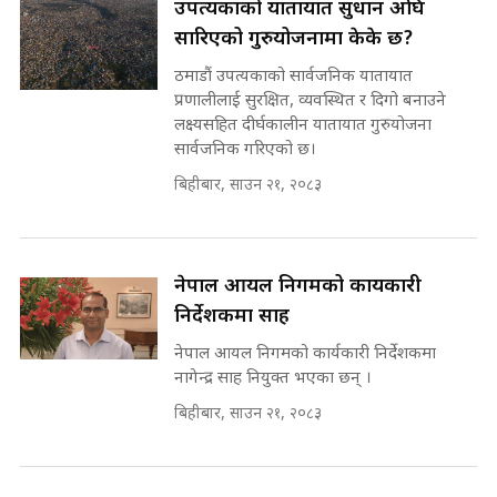
भनिन्–साथ दिनुहोस्, दबाब होइन ||
उपत्यकाको यातायात सुधार्न अघि
Sidhakura || Pratibha Rawal
मन्त्री आउने बित्तिकै सुरु भएको थियो
सारिएको गुरुयोजनामा केके छ?
घुसको डिल || Raj Kumar Gupta ||
SIDHAKURA ||
ठमाडौं उपत्यकाको सार्वजनिक यातायात
प्रणालीलाई सुरक्षित, व्यवस्थित र दिगो बनाउने
रसुवाकाे भाङ्गे झरना | Bhange
लक्ष्यसहित दीर्घकालीन यातायात गुरुयोजना
Waterfall of Rasuwa ||
सार्वजनिक गरिएको छ।
SIDHAKURA ||
घुसको डिल गर्ने मन्त्रीकाे राजिनामा,
भूमिसुधार मन्त्रीलाई जोगाइदै ! ||
बिहीबार, साउन २१, २०८३
SIDHAKURA ||
कहिले बन्ला चक्रपथ ? विस्तार कार्यमा
किन भइरहेछ ढिलाइ ?The Ring Road
नेपाल आयल निगमको कार्यकारी
Expansion Dilemma |
७८ लाख घुस खाने मन्त्री ! जोगाउने
निर्देशकमा साह
SIDHAKURA |
प्रधानमन्त्री ? || SIDHAKURA ||
SIDHAKURA INVESTIGATION
नेपाल आयल निगमको कार्यकारी निर्देशकमा
||
नागेन्द्र साह नियुक्त भएका छन् ।
पटकपटक भावुक बने गृहमन्त्री सुदन
गुरुङ, भक्कानिए सांसदहरू ||
बिहीबार, साउन २१, २०८३
SIDHAKURA ||
मन्त्री र पूर्व मन्त्रीको ७८ लाख घुस डिलको
अडियो | FULL AUDIO |