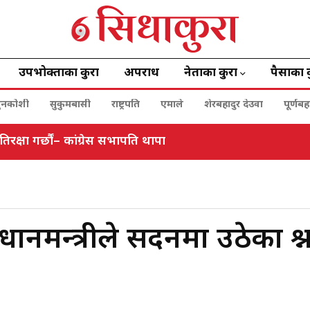
उपभोक्ताका कुरा
अपराध
नेताका कुरा
पैसाका 
ुनकोशी
सुकुमबासी
राष्ट्रपति
एमाले
शेरबहादुर देउवा
पूर्णब
क्षा गर्छौं– कांग्रेस सभापति थापा
रधानमन्त्रीले सदनमा उठेका प्रश