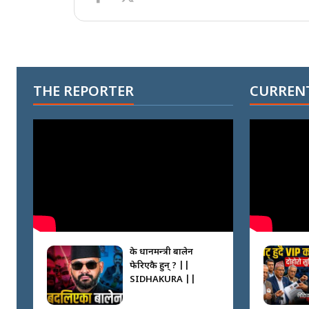
THE REPORTER
CURRENT
के प्रधानमन्त्री बालेन
फेरिएकै हुन् ? ||
SIDHAKURA ||