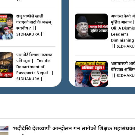
राजु पाण्डेले खाली
अपदस्त केपी 
गराएको बाटो के भन्छन्
मुर्छित आवाज 
स्थानीय ? ||
Oli: A Dismi
SIDHAKURA ||
Leader’s
Diminishing
|| SIDHAKU
पासपोर्ट विभाग मध्यरात
पनि खुला || Inside
भ्रष्टाचारको आर
Department of
घेरिएका अख्तियार
Passports Nepal ||
|| SIDHAKU
SIDHAKURA ||
कहाँ हरायो ग्यास ? ||
Where Did the Gas
अख्तियारको क
Go? || SIDHAKURA
घुस्याहा मन्त्रीह
||
CIAA Invest
over Corrup
Minister ||
भदौदेखि देशव्यापी आन्दोलन गर्न लागेको शिक्षक महासंघका
SIDHAKURA
पासपोर्ट पाउन फेरि सकस