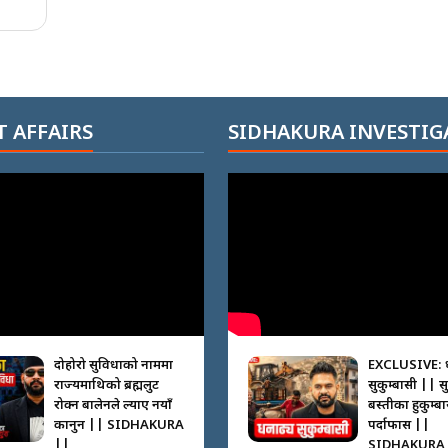
 AFFAIRS
SIDHAKURA INVESTIG
दोहोरो सुविधाको नाममा
EXCLUSIVE: 
राज्यमाथिको ब्रह्मलुट
सुकुम्बासी || स
रोक्न बालेनले ल्याए नयाँ
बस्तीका हुकुम्ब
कानुन || SIDHAKURA
पर्दाफास ||
||
SIDHAKURA 