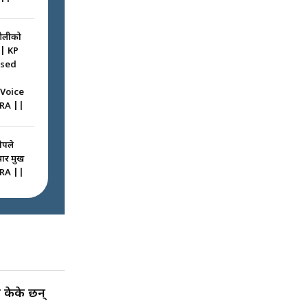
ओलीको
|| KP
ssed
 Voice
RA ||
ोपले
 प्रमुख
RA ||
ठघरामा
रू ! ||
igation
ted
 केके छन्