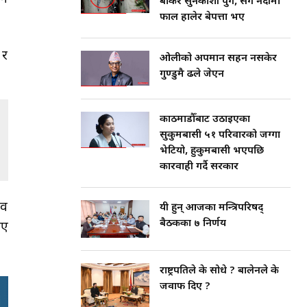
बोकेर सुनकोशी पुगे, सँगै नदीमा
फाल हालेर बेपत्ता भए
 र
ओलीको अपमान सहन नसकेर
गुण्डुमै ढले जेएन
काठमाडौँबाट उठाइएका
सुकुमबासी ५१ परिवारको जग्गा
भेटियो, हुकुमबासी भएपछि
कारवाही गर्दै सरकार
ाव
यी हुन् आजका मन्त्रिपरिषद्
बैठकका ७ निर्णय
ाए
राष्ट्रपतिले के सोधे ? बालेनले के
जवाफ दिए ?