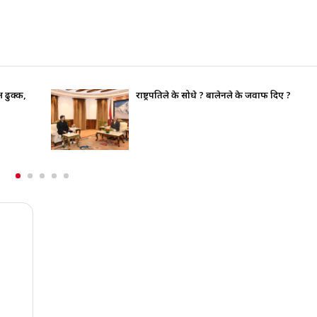
भाइचारा खलबलाउने कुनै पनि क्रियाकलापप्रति सरका
पूर्ण रुपमा सचेत छ