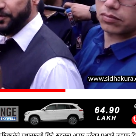
ि लामिछानेले प्रधानमन्त्री छिटै सदनमा आएर उठेका प्रश्नको जवाफ दि