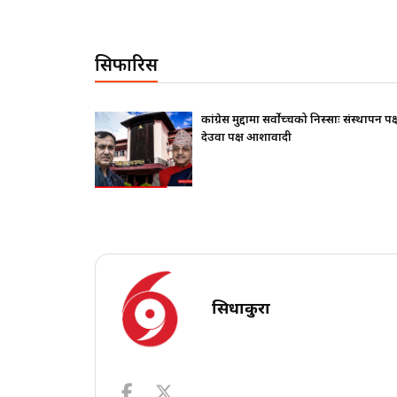
सिफारिस
थापन पक्ष ढुक्क,
राष्ट्रपतिले के सोधे ? बालेनले के जवाफ दिए ?
सिधाकुरा