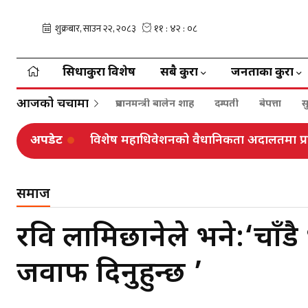
सिधाकुरा विशेष
सबै कुरा
जनताका कुरा
आजको चर्चामा
प्रधानमन्त्री बालेन शाह
दम्पती
बेपत्ता
स
अपडेट
विशेष महाधिवेशनको वैधानिकता अदालतमा प्रतिर
समाज
रवि लामिछानेले भने:‘चाँडै प्
जवाफ दिनुहुन्छ ’