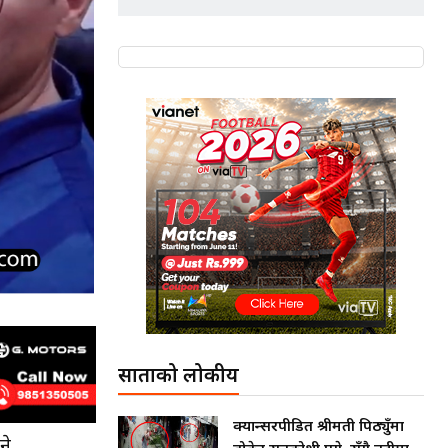
साताको लोकप्रीय
क्यान्सरपीडित श्रीमती पिठ्युँमा
ने