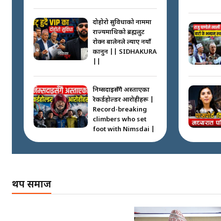
दोहोरो सुविधाको नाममा
राज्यमाथिको ब्रह्मलुट
रोक्न बालेनले ल्याए नयाँ
कानुन || SIDHAKURA
||
निम्सदाइसँगै अस्ताएका
रेकर्डहोल्डर आरोहीहरू |
Record-breaking
climbers who set
foot with Nimsdai |
गोली ठोकेर पक्राउ
गरिएको कर्मा ग्याङको
अपराध श्रृङ्खला ||
थप समाज
SIDHAKURA ||
नभाँडिएको सद्भाव :