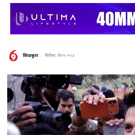
सिधाकुरा
बिहीबार, जेठ ७, २०८३