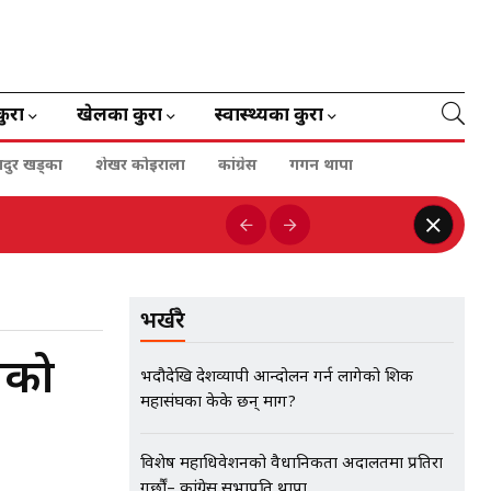
कुरा
खेलका कुरा
स्वास्थ्यका कुरा
हादुर खड्का
शेखर कोइराला
कांग्रेस
गगन थापा
भर्खरै
्नको
भदौदेखि देशव्यापी आन्दोलन गर्न लागेको शिक्षक
महासंघका केके छन् माग?
विशेष महाधिवेशनको वैधानिकता अदालतमा प्रतिरक्षा
गर्छौं– कांग्रेस सभापति थापा