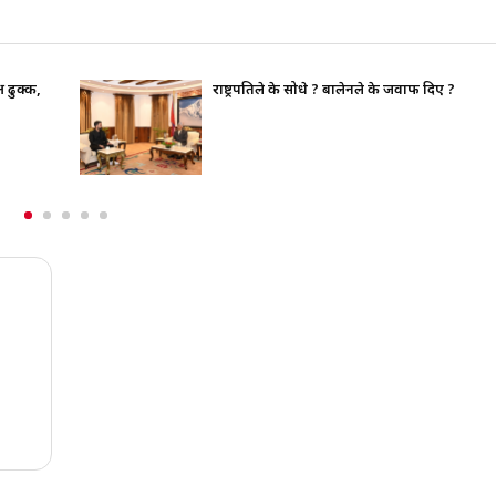
भाइचारा खलबलाउने कुनै पनि क्रियाकलापप्रति सर
पूर्ण रुपमा सचेत छ