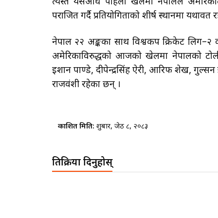
त्यस्तै यसअघि पहिलो खेलमा नेपालले अमेरि
पराजित गर्दै प्रतियोगिताको शीर्ष स्थानमा यथावत
नेपाल २२ अङ्कका साथ विश्वकप क्रिकेट लिग–२ क
अमेरिकाविरुद्धको आजको खेलमा नेपालको टोली
इशान पाण्डे, दीपेन्द्रसिंह ऐरी, आरिफ शेख, गुल
राजवंशी रहेका छन् ।
प्रकाशित मिति:
शुक्रबार, जेठ ८, २०८३
प्रतिक्रिया दिनुहोस्