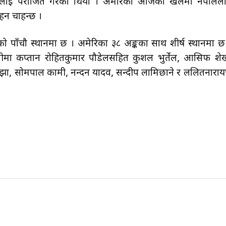
कालाई पराजित गरेको थियो । अमेरिका आजको खेलमा नेपालल
 रहन चाहन्छ ।
ो पाँचौ स्थानमा छ । अमेरिका ३८ अङ्कका साथ शीर्ष स्थानमा छ
मा कप्तान रोहितकुमार पौडेलसहित कुशल भुर्तेल, आसिफ शे
्सन झा, सोमपाल कामी, नन्दन यादव, सन्दीप लामिछाने र ललितनारा