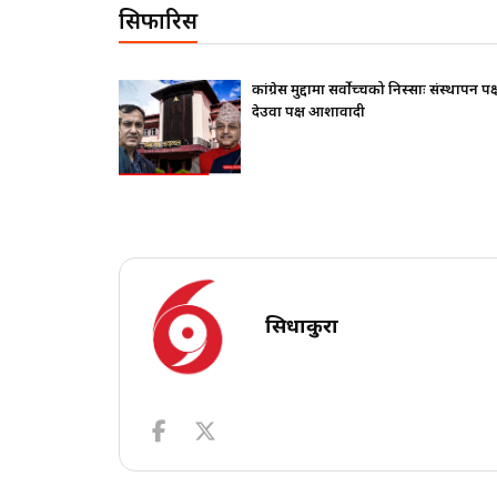
सिफारिस
थापन पक्ष ढुक्क,
राष्ट्रपतिले के सोधे ? बालेनले के जवाफ दिए ?
सिधाकुरा