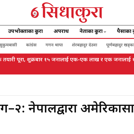
उपभोक्ताका कुरा
अपराध
नेताका कुरा
पैसाका 
सुकुमबासी
कांग्रेस
गगन थापा
शेरबहादुर देउवा
पूर्णबहादुर खड्क
विधिक तयारी पूरा, शुक्रबार १५ जनालाई एक-एक लाख र एक जनाला
िग–२: नेपालद्वारा अमेरिकासा