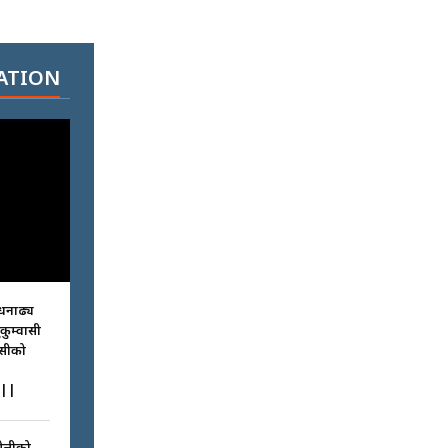
ATION
धनाढ्य
ुकुम्वासी
ासीको
||