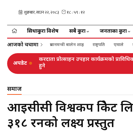
सिधाकुरा विशेष
सबै कुरा
जनताका कुरा
आजको चर्चामा
प्रधानमन्त्री बालेन शाह
राष्ट्रपति
एमाले
करदाता प्रोत्साहन उपहार कार्यक्रमको प्रा
अपडेट
हुने
समाज
आइसीसी विश्वकप क्रिकेट ल
३१८ रनको लक्ष्य प्रस्तुत