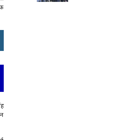
िफ
ंह
ान