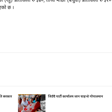
ा (रहु) प्रतिकिलो रु ३४०, ताजा माछा (बचुवा) प्रतिकिलो रु ३१०
िएको छ ।
रति सरकार
जिउँदै पार्टी कार्यालय जान चाहन्थे गोपालमान