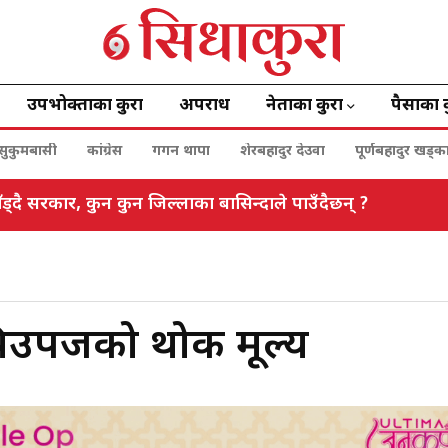
उपभोक्ताका कुरा
अपराध
नेताका कुरा
पैसाका 
सुकुमबासी
कांग्रेस
गगन थापा
शेरबहादुर देउवा
पूर्णबहादुर खड्क
ड्दै सरकार, कुन कुन जिल्लाका बासिन्दाले पाउँदैछन् ?
िउपजको थोक मूल्य