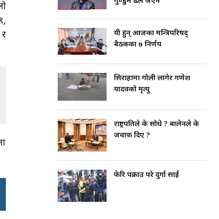
गुण्डुमै ढले जेएन
लो
९,
यी हुन् आजका मन्त्रिपरिषद्
 र
बैठकका ७ निर्णय
सिराहामा गोली लागेर गणेश
यादवको मृत्यु
राष्ट्रपतिले के सोधे ? बालेनले के
जवाफ दिए ?
ला
फेरि पक्राउ परे दुर्गा प्रसाईं