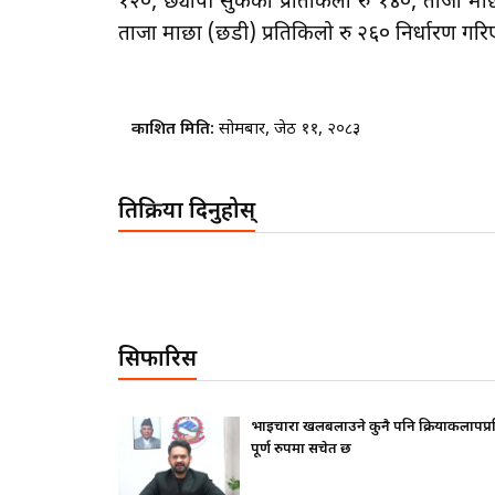
१२०, छ्यापी सुकेको प्रतिकिलो रु १४०, ताजा माछ
ताजा माछा (छडी) प्रतिकिलो रु २६० निर्धारण गर
प्रकाशित मिति:
सोमबार, जेठ ११, २०८३
प्रतिक्रिया दिनुहोस्
सिफारिस
फ दिए ?
भाइचारा खलबलाउने कुनै पनि क्रियाकलापप्
पूर्ण रुपमा सचेत छ