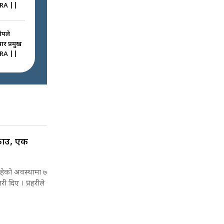
RA ||
ोपले
ार प्रमुख
RA ||
ठघरामा
रू ! ||
igation
ted
्राउ, एक
िरहेको अवस्थामा ७
 कमाउने
ी दिए । प्रहरीले
ै उठिबास
ide of
-