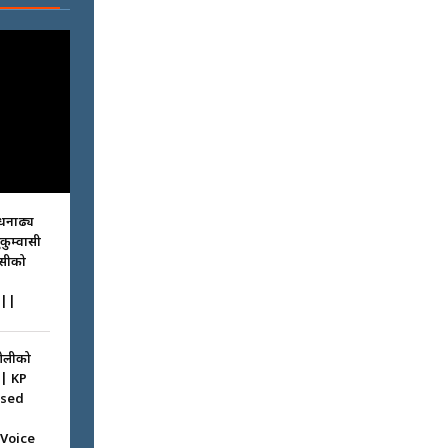
धनाढ्य
ुकुम्वासी
ासीको
||
ओलीको
|| KP
ssed
 Voice