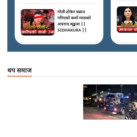
गोली ठोकेर पक्राउ
गरिएको कर्मा ग्याङको
अपराध श्रृङ्खला ||
SIDHAKURA ||
नभाँडिएको सद्भाव :
कप्तानगञ्जबाट
सल्किएको आगो
थप समाज
निभाउनेहरू ||
SIDHAKURA || THE
REPORTER ||
नेपालीलाई भरिया मात्र
देख्ने दृष्टिकोण बदलेका
‘निम्स दाई’ ||
SIDHAKURA ||