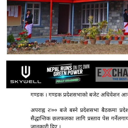
गण्डकी । गण्डकी प्रदेशसभाको बजेट अधिवेशन आजद
अपराह्न २ः०० बजे बस्ने प्रदेशसभा बैठकमा 
सैद्धान्तिक छलफलका लागि प्रस्ताव पेस गर्नेलग
जानकारी दिए ।