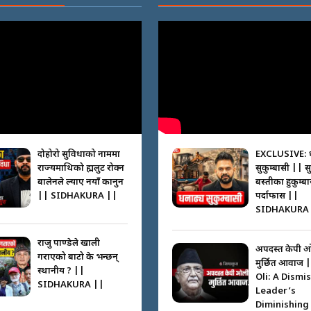
दोहोरो सुविधाको नाममा
EXCLUSIVE: 
राज्यमाथिको ब्रह्मलुट रोक्न
सुकुम्बासी || स
बालेनले ल्याए नयाँ कानुन
बस्तीका हुकुम्ब
|| SIDHAKURA ||
पर्दाफास ||
SIDHAKURA 
राजु पाण्डेले खाली
अपदस्त केपी 
गराएको बाटो के भन्छन्
मुर्छित आवाज 
स्थानीय ? ||
Oli: A Dismi
SIDHAKURA ||
Leader’s
Diminishing