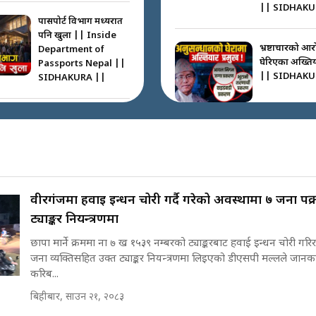
|| SIDHAKU
पासपोर्ट विभाग मध्यरात
पनि खुला || Inside
भ्रष्टाचारको आर
Department of
घेरिएका अख्तिय
Passports Nepal ||
|| SIDHAKU
SIDHAKURA ||
कहाँ हरायो ग्यास ? ||
Where Did the Gas
अख्तियारको क
Go? || SIDHAKURA
घुस्याहा मन्त्रीह
||
CIAA Invest
over Corrup
Minister ||
वीरगंजमा हवाई इन्धन चोरी गर्दै गरेको अवस्थामा ७ जना पक
पासपोर्ट पाउन फेरि सकस
SIDHAKURA
ट्याङ्कर नियन्त्रणमा
। के हो समस्या ? ||
SIDHAKURA ||
छापा मार्ने क्रममा ना ७ ख १५३९ नम्बरको ट्याङ्करबाट हवाई इन्धन चोरी गर
पोप्पोको पासोः
जना व्यक्तिसहित उक्त ट्याङ्कर नियन्त्रणमा लिइएको डीएसपी मल्लले जानकार
लोभमा घरबार न
करिब...
| The Dark S
'Poppo Live'
बिहीबार, साउन २१, २०८३
घरबाट निस्किएर आफ्नै
SIDHAKURA
घरमा आगो लगाउन