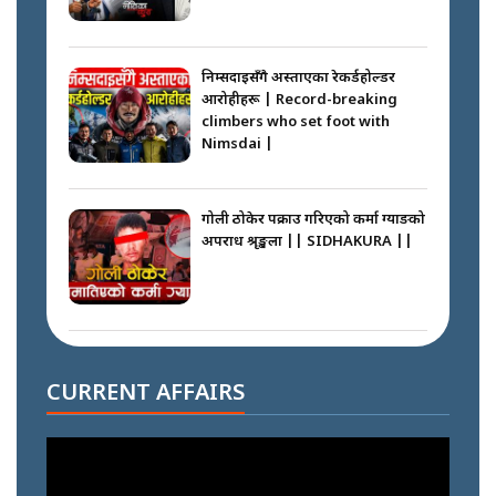
निम्सदाइसँगै अस्ताएका रेकर्डहोल्डर
आरोहीहरू | Record-breaking
climbers who set foot with
Nimsdai |
गोली ठोकेर पक्राउ गरिएको कर्मा ग्याङको
अपराध श्रृङ्खला || SIDHAKURA ||
नभाँडिएको सद्भाव : कप्तानगञ्जबाट
सल्किएको आगो निभाउनेहरू ||
CURRENT AFFAIRS
SIDHAKURA || THE REPORTER
||