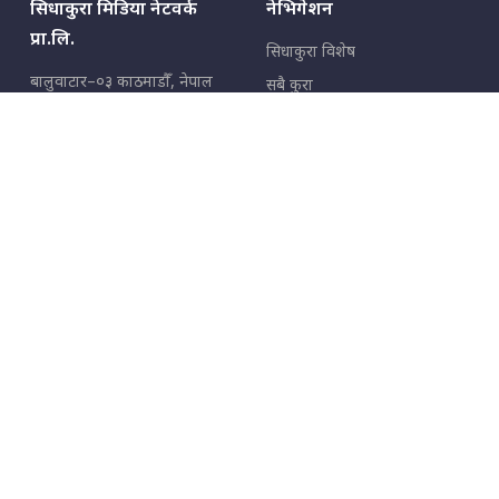
सिधाकुरा मिडिया नेटवर्क
नेभिगेशन
प्रा.लि.
सिधाकुरा विशेष
बालुवाटार–०३ काठमाडौँ, नेपाल
सबै कुरा
जनताका कुरा
सम्पर्क: ९८५१३६२६६६,
९८०२३६२६६६
उपभोक्ताका कुरा
इमेल:
news@sidhakura.com
,
info@sidhakura.com
अपराध
हाम्रो टीम
विज्ञापनका लागि
९८०२३६१६६६, ९८५१३३१६६६
marketing@sidhakura.com
प्रकाशक
सम्पादक
युवराज कंडेल
अक्षर काका
सूचना विभाग दर्ता नं.