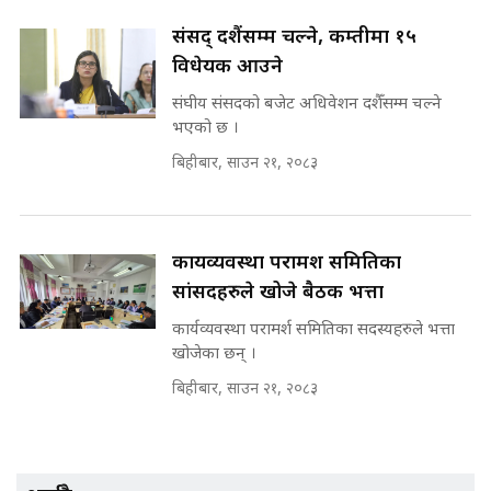
SIDHAKURA INVESTIGATION
संसद् दशैंसम्म चल्ने, कम्तीमा १५
||
पटकपटक भावुक बने गृहमन्त्री सुदन
विधेयक आउने
गुरुङ, भक्कानिए सांसदहरू ||
SIDHAKURA ||
संघीय संसदको बजेट अधिवेशन दशैँसम्म चल्ने
मन्त्री र पूर्व मन्त्रीको ७८ लाख घुस डिलको
भएको छ ।
अडियो | FULL AUDIO |
SIDHAKURA |
बिहीबार, साउन २१, २०८३
मन्त्री राजकुमारलाई घुस दिने विचौलीया
कार्यव्यवस्था परामर्श समितिका
पूर्व मन्त्री रञ्जिता || SIDHAKURA
सांसदहरुले खोजे बैठक भत्ता
||
कार्यव्यवस्था परामर्श समितिका सदस्यहरुले भत्ता
खोजेका छन् ।
बिहीबार, साउन २१, २०८३
मन्त्रीले घुस डिल गरेको अडियो ! दुई झोला
नोट मन्त्रीलाई घुस | SIDHAKURA |
SIDHAKURA INVESTIGATION |