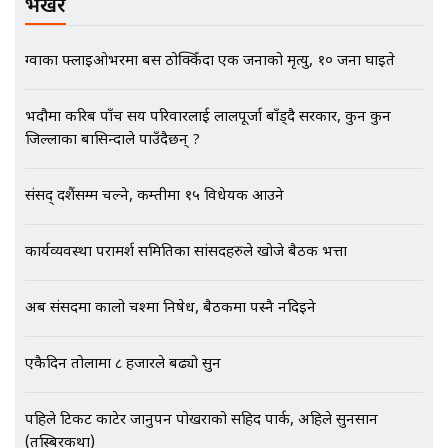
भर्खरै
मृतकका परिवारप्रति मेडिकल
काउन्सीलको बदनियत ! न्याय खोज्दै
ग्वार्को फ्लाइओभरमा बस ठोक्किँदा एक जनाको मृत्यु, १० जना घाइते
भौतारिदै सुवास || THE REPORTER
||
भदौमा करिब पाँच सय परिवारलाई लालपूर्जा बाँड्दै सरकार, कुन कुन
जिल्लाका बासिन्दाले पाउँदैछन् ?
EXCLUSIVE - भिजिट भिसामा सेटिङको
गोप्य अडियो र म्यासेज, गृह मन्त्रालय
संसद् दशैंसम्म चल्ने, कम्तीमा १५ विधेयक आउने
कनेक्सन ! || VISIT VISA SCAM
कार्यव्यवस्था परामर्श समितिका सांसदहरुले खोजे बैठक भत्ता
भिजिट भिसामा गृह मन्त्रालयकै सेटिङः१
अब संसदमा कालो चश्मा निषेध, बैठकमा पस्नै नदिइने
अर्ब बढी घुस!|| SIDHAKURA ||
एकैदिन तोलामा ८ हजारले बढ्यो सुन
पहिले टिकट काटेर जानुपर्ने पोखराको सहिद पार्क, अहिले सुनसान
एभरेष्ट अस्पताल फलोअपः CCTV फुटेज
गायब || Everest Hospital
(तस्बिरकथा)