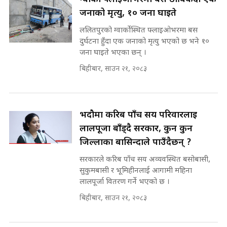
Prachanda, Rabi, Gagan Stand
जनाको मृत्यु, १० जना घाइते
on the Same Page ||
पोप्पोको पासोः कमाउने लोभमा घरबार नै
SIDHAKURA ||
उठिबास | The Dark Side of
ललितपुरको ग्वार्कोस्थित फ्लाइओभरमा बस
'Poppo Live'-SIDHAKURA
दुर्घटना हुँदा एक जनाको मृत्यु भएको छ भने १०
INVESTIGATION
जना घाइते भएका छन् ।
सहकारी पीडितसँग मन्त्री प्रतिभा रावलले
बिहीबार, साउन २१, २०८३
भनिन्–साथ दिनुहोस्, दबाब होइन ||
Sidhakura || Pratibha Rawal
मन्त्री आउने बित्तिकै सुरु भएको थियो
घुसको डिल || Raj Kumar Gupta ||
SIDHAKURA ||
भदौमा करिब पाँच सय परिवारलाई
रसुवाकाे भाङ्गे झरना | Bhange
लालपूर्जा बाँड्दै सरकार, कुन कुन
Waterfall of Rasuwa ||
जिल्लाका बासिन्दाले पाउँदैछन् ?
SIDHAKURA ||
घुसको डिल गर्ने मन्त्रीकाे राजिनामा,
भूमिसुधार मन्त्रीलाई जोगाइदै ! ||
सरकारले करिब पाँच सय अव्यवस्थित बसोबासी,
SIDHAKURA ||
सुकुमबासी र भूमिहीनलाई आगामी महिना
लालपूर्जा वितरण गर्ने भएको छ ।
कहिले बन्ला चक्रपथ ? विस्तार कार्यमा
बिहीबार, साउन २१, २०८३
किन भइरहेछ ढिलाइ ?The Ring Road
Expansion Dilemma |
७८ लाख घुस खाने मन्त्री ! जोगाउने
SIDHAKURA |
प्रधानमन्त्री ? || SIDHAKURA ||