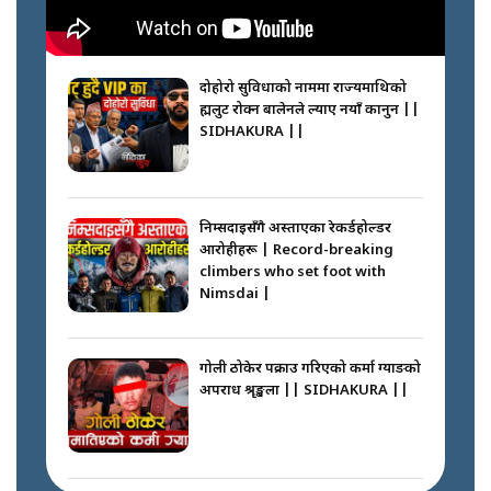
दोहोरो सुविधाको नाममा राज्यमाथिको
ब्रह्मलुट रोक्न बालेनले ल्याए नयाँ कानुन ||
SIDHAKURA ||
निम्सदाइसँगै अस्ताएका रेकर्डहोल्डर
आरोहीहरू | Record-breaking
climbers who set foot with
Nimsdai |
गोली ठोकेर पक्राउ गरिएको कर्मा ग्याङको
अपराध श्रृङ्खला || SIDHAKURA ||