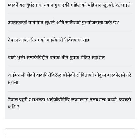
अर्ब बढी घुस!|| SIDHAKURA ||
ग्वार्को बस दुर्घटनामा ज्यान गुमाएकी महिलाको पहिचान खुल्यो, १८ घाइते
उपत्यकाको यातायात सुधार्न अघि सारिएको गुरुयोजनामा केके छ?
एभरेष्ट अस्पताल फलोअपः CCTV फुटेज
नेपाल आयल निगमको कार्यकारी निर्देशकमा साह
गायब || Everest Hospital
Followup: CCTV Footage Lost |
SIDHAKURA |
बाटो भुलेर सम्पर्कविहीन बनेका तीन युवक भेटिए सकुशल
आईएनजीओको दादागिरीविरुद्ध बोलेकी सोविताको गोकुल बास्कोटाले गरे
प्रशंसा
नेपाल प्रहरी र सशस्त्रका आईजीपीदेखि जवानसम्म तलबभत्ता बढ्यो, कसको
कति ?