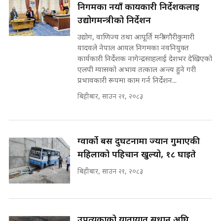
भूमिसुधार मन्त्रीलाई जोगाइदै ! ||
निगमका नयाँ कार्यकारी निर्देशकलाई
SIDHAKURA ||
उद्योगमन्त्रीको निर्देशन
कहिले बन्ला चक्रपथ ? विस्तार कार्यमा
उद्योग, वाणिज्य तथा आपूर्ति मन्त्री गौरीकुमारी
किन भइरहेछ ढिलाइ ?The Ring Road
यादवले नेपाल आयल निगमका नवनियुक्त
Expansion Dilemma |
७८ लाख घुस खाने मन्त्री ! जोगाउने
कार्यकारी निर्देशक नागेन्द्रसाहलाई देशभर देखिएको
SIDHAKURA |
प्रधानमन्त्री ? || SIDHAKURA ||
एलपी ग्यासको अभाव तत्काल अन्त्य हुने गरी
SIDHAKURA INVESTIGATION
प्रभावकारी रूपमा काम गर्न निर्देशन...
||
पटकपटक भावुक बने गृहमन्त्री सुदन
बिहीबार, साउन २१, २०८३
गुरुङ, भक्कानिए सांसदहरू ||
SIDHAKURA ||
मन्त्री र पूर्व मन्त्रीको ७८ लाख घुस डिलको
अडियो | FULL AUDIO |
SIDHAKURA |
ग्वार्को बस दुर्घटनामा ज्यान गुमाएकी
महिलाको पहिचान खुल्यो, १८ घाइते
बिहीबार, साउन २१, २०८३
मन्त्री राजकुमारलाई घुस दिने विचौलीया
पूर्व मन्त्री रञ्जिता || SIDHAKURA
||
उपत्यकाको यातायात सुधार्न अघि