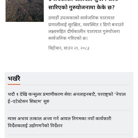
सारिएको गुरुयोजनामा केके छ?
मन्त्रीले घुस डिल गरेको अडियो ! दुई झोला
ठमाडौं उपत्यकाको सार्वजनिक यातायात
नोट मन्त्रीलाई घुस | SIDHAKURA |
प्रणालीलाई सुरक्षित, व्यवस्थित र दिगो बनाउने
SIDHAKURA INVESTIGATION |
लक्ष्यसहित दीर्घकालीन यातायात गुरुयोजना
सार्वजनिक गरिएको छ।
बिहीबार, साउन २१, २०८३
मृतकका परिवारप्रति मेडिकल
काउन्सीलको बदनियत ! न्याय खोज्दै
भौतारिदै सुवास || THE REPORTER
||
भर्खरै
EXCLUSIVE - भिजिट भिसामा सेटिङको
भदौ १ देखि कन्सुलर प्रमाणीकरण सेवा अनलाइनबाटै, परराष्ट्रको ‘नेपाल
गोप्य अडियो र म्यासेज, गृह मन्त्रालय
ई–एटेस्टेसन सिस्टम’ सुरु
कनेक्सन ! || VISIT VISA SCAM
ग्यास अभाव तत्काल अन्त्य गर्न आयल निगमका नयाँ कार्यकारी
निर्देशकलाई उद्योगमन्त्रीको निर्देशन
भिजिट भिसामा गृह मन्त्रालयकै सेटिङः१