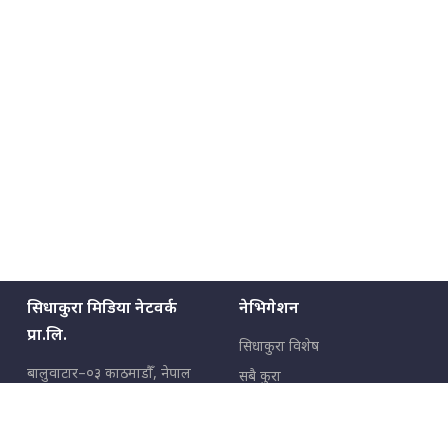
सिधाकुरा मिडिया नेटवर्क
नेभिगेशन
प्रा.लि.
सिधाकुरा विशेष
बालुवाटार–०३ काठमाडौँ, नेपाल
सबै कुरा
जनताका कुरा
सम्पर्क: ९८५१३६२६६६,
९८०२३६२६६६
उपभोक्ताका कुरा
इमेल:
news@sidhakura.com
,