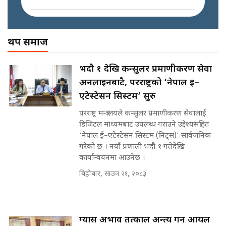
इनड्राइभ || SIDHAKURA ||
अख्तियारको कठघरामा घुस्याहा मन्त्रीहरू
! || CIAA Investigation over
थप समाज
पछिल्लो परिस्थिति जलन अस्पतालमा
Corrupted Minister ||
छैन खाली बेड || SIDHAKURA ||
SIDHAKURA
राष्ट्रिय सवालमा ९ दल एकजुट ||
भदौ १ देखि कन्सुलर प्रमाणीकरण सेवा
Prachanda, Rabi, Gagan Stand
अनलाइनबाटै, परराष्ट्रको ‘नेपाल ई–
on the Same Page ||
पोप्पोको पासोः कमाउने लोभमा घरबार नै
SIDHAKURA ||
एटेस्टेसन सिस्टम’ सुरु
उठिबास | The Dark Side of
'Poppo Live'-SIDHAKURA
परराष्ट्र मन्त्रालयले कन्सुलर प्रमाणीकरण सेवालाई
INVESTIGATION
डिजिटल माध्यमबाट उपलब्ध गराउने उद्देश्यसहित
सहकारी पीडितसँग मन्त्री प्रतिभा रावलले
‘नेपाल ई–एटेस्टेसन सिस्टम (निट्स)’ सार्वजनिक
भनिन्–साथ दिनुहोस्, दबाब होइन ||
गरेको छ । नयाँ प्रणाली भदौ १ गतेदेखि
Sidhakura || Pratibha Rawal
मन्त्री आउने बित्तिकै सुरु भएको थियो
कार्यान्वयनमा आउनेछ ।
घुसको डिल || Raj Kumar Gupta ||
SIDHAKURA ||
बिहीबार, साउन २१, २०८३
रसुवाकाे भाङ्गे झरना | Bhange
Waterfall of Rasuwa ||
SIDHAKURA ||
घुसको डिल गर्ने मन्त्रीकाे राजिनामा,
ग्यास अभाव तत्काल अन्त्य गर्न आयल