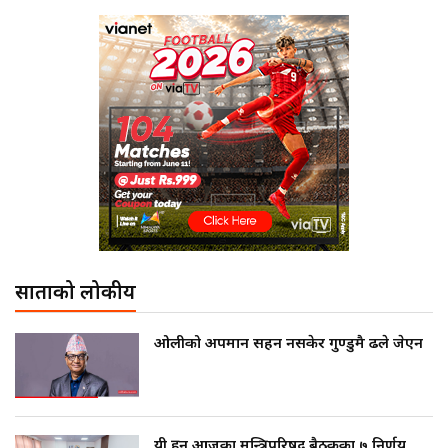
साताको लोकप्रीय
ओलीको अपमान सहन नसकेर गुण्डुमै ढले जेएन
यी हुन् आजका मन्त्रिपरिषद् बैठकका ७ निर्णय