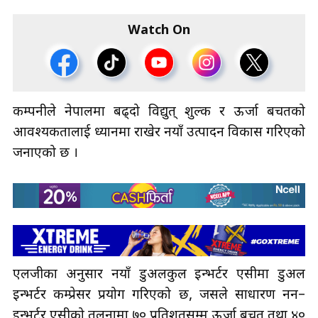
Watch On
कम्पनीले नेपालमा बढ्दो विद्युत् शुल्क र ऊर्जा बचतको
आवश्यकतालाई ध्यानमा राखेर नयाँ उत्पादन विकास गरिएको
जनाएको छ ।
एलजीका अनुसार नयाँ डुअलकुल इन्भर्टर एसीमा डुअल
इन्भर्टर कम्प्रेसर प्रयोग गरिएको छ, जसले साधारण नन–
इन्भर्टर एसीको तुलनामा ७० प्रतिशतसम्म ऊर्जा बचत तथा ४०