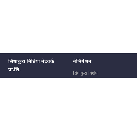
सिधाकुरा मिडिया नेटवर्क
नेभिगेशन
प्रा.लि.
सिधाकुरा विशेष
बालुवाटार–०३ काठमाडौँ, नेपाल
सबै कुरा
जनताका कुरा
सम्पर्क: ९८५१३६२६६६,
९८०२३६२६६६
उपभोक्ताका कुरा
इमेल:
news@sidhakura.com
,
info@sidhakura.com
अपराध
हाम्रो टीम
विज्ञापनका लागि