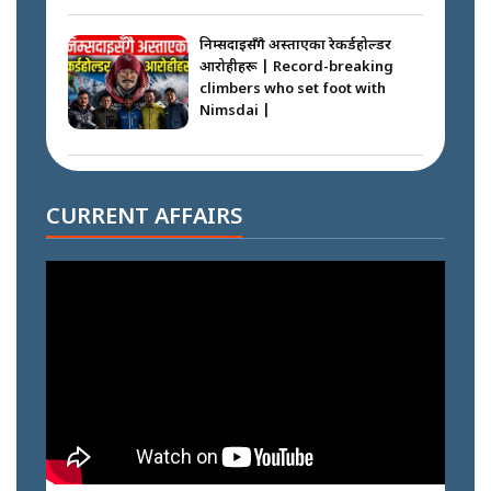
निम्सदाइसँगै अस्ताएका रेकर्डहोल्डर
आरोहीहरू | Record-breaking
climbers who set foot with
Nimsdai |
गोली ठोकेर पक्राउ गरिएको कर्मा ग्याङको
अपराध श्रृङ्खला || SIDHAKURA ||
CURRENT AFFAIRS
नभाँडिएको सद्भाव : कप्तानगञ्जबाट
सल्किएको आगो निभाउनेहरू ||
SIDHAKURA || THE REPORTER
||
नेपालीलाई भरिया मात्र देख्ने दृष्टिकोण
बदलेका ‘निम्स दाई’ || SIDHAKURA