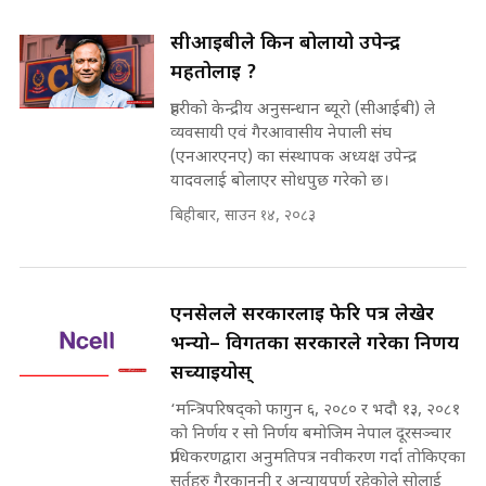
सीआईबीले किन बोलायो उपेन्द्र
महतोलाई ?
मन्त्री राजकुमारलाई घुस दिने विचौलीया
पूर्व मन्त्री रञ्जिता || SIDHAKURA
प्रहरीको केन्द्रीय अनुसन्धान ब्यूरो (सीआईबी) ले
||
व्यवसायी एवं गैरआवासीय नेपाली संघ
(एनआरएनए) का संस्थापक अध्यक्ष उपेन्द्र
यादवलाई बोलाएर सोधपुछ गरेको छ।
बिहीबार, साउन १४, २०८३
मन्त्रीले घुस डिल गरेको अडियो ! दुई झोला
नोट मन्त्रीलाई घुस | SIDHAKURA |
SIDHAKURA INVESTIGATION |
एनसेलले सरकारलाई फेरि पत्र लेखेर
भन्यो– विगतका सरकारले गरेका निर्णय
मृतकका परिवारप्रति मेडिकल काउन्सीलको
सच्याइयोस्
बदनियत ! न्याय खोज्दै भौतारिदै सुवास
|| THE REPORTER ||
‘मन्त्रिपरिषद्को फागुन ६, २०८० र भदौ १३, २०८१
को निर्णय र सो निर्णय बमोजिम नेपाल दूरसञ्चार
प्राधिकरणद्वारा अनुमतिपत्र नवीकरण गर्दा तोकिएका
सर्तहरु गैरकानुनी र अन्यायपूर्ण रहेकोले सोलाई