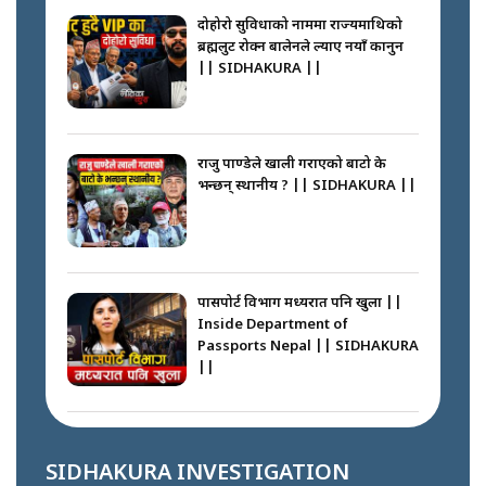
||
दोहोरो सुविधाको नाममा राज्यमाथिको
ब्रह्मलुट रोक्न बालेनले ल्याए नयाँ कानुन
|| SIDHAKURA ||
कप्तानगञ्जपछि मधेसमा के हुँदैछ ?
आगो निभाउने कि तेल थप्ने ? WHATS
HAPPENING IN MADHESH ? ||
राजु पाण्डेले खाली गराएको बाटो के
भन्छन् स्थानीय ? || SIDHAKURA ||
कप्तानगञ्ज घटनाको सुरुवात कसरी
भयो ? के के भयो ? || SUNSARI
CASE || SIDHAKURA || THE
पासपोर्ट विभाग मध्यरात पनि खुला ||
REPORTER ||
Inside Department of
Passports Nepal || SIDHAKURA
||
भीड नियन्त्रण गर्न बारम्बार किन चुक्दैछ
प्रहरी ? Police repeatedly fail to
control crowds ?
कहाँ हरायो ग्यास ? || Where Did
the Gas Go? || SIDHAKURA ||
SIDHAKURA INVESTIGATION