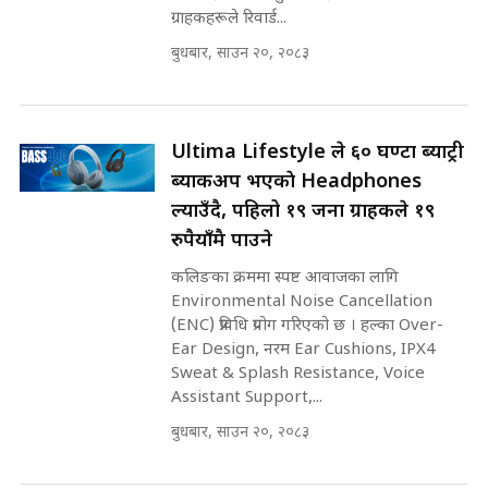
मन्त्री आउने बित्तिकै सुरु भएको थियो
ग्राहकहरूले रिवार्ड...
घुसको डिल || Raj Kumar Gupta ||
SIDHAKURA ||
बुधबार, साउन २०, २०८३
रसुवाकाे भाङ्गे झरना | Bhange
Waterfall of Rasuwa ||
SIDHAKURA ||
घुसको डिल गर्ने मन्त्रीकाे राजिनामा,
Ultima Lifestyle ले ६० घण्टा ब्याट्री
भूमिसुधार मन्त्रीलाई जोगाइदै ! ||
ब्याकअप भएकाे Headphones
SIDHAKURA ||
ल्याउँदै, पहिलो १९ जना ग्राहकले १९
कहिले बन्ला चक्रपथ ? विस्तार कार्यमा
रुपैयाँमै पाउने
किन भइरहेछ ढिलाइ ?The Ring Road
कलिङका क्रममा स्पष्ट आवाजका लागि
Expansion Dilemma |
७८ लाख घुस खाने मन्त्री ! जोगाउने
SIDHAKURA |
Environmental Noise Cancellation
प्रधानमन्त्री ? || SIDHAKURA ||
(ENC) प्रविधि प्रयोग गरिएको छ । हल्का Over-
SIDHAKURA INVESTIGATION
Ear Design, नरम Ear Cushions, IPX4
||
Sweat & Splash Resistance, Voice
पटकपटक भावुक बने गृहमन्त्री सुदन
गुरुङ, भक्कानिए सांसदहरू ||
Assistant Support,...
SIDHAKURA ||
मन्त्री र पूर्व मन्त्रीको ७८ लाख घुस डिलको
बुधबार, साउन २०, २०८३
अडियो | FULL AUDIO |
SIDHAKURA |