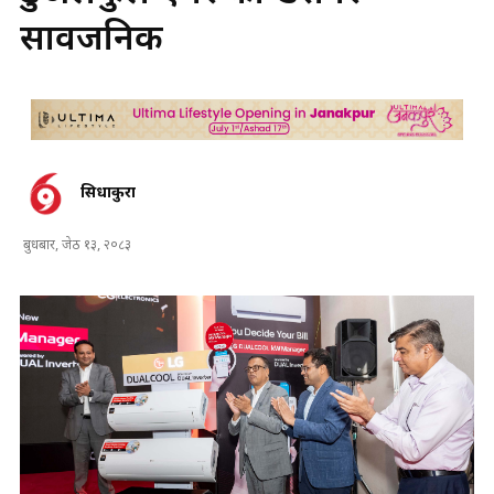
सार्वजनिक
सिधाकुरा
बुधबार, जेठ १३, २०८३