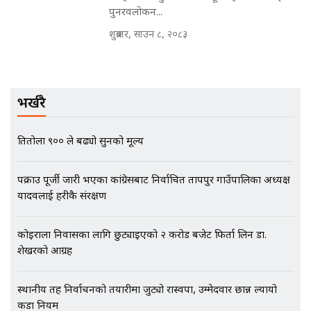
EXCLUSIVE - भिजिट भिसामा सेटिङको
पुनरवलोकन...
गोप्य अडियो र म्यासेज, गृह मन्त्रालय
कनेक्सन ! || VISIT VISA SCAM
शुक्रबार, साउन ८, २०८३
भिजिट भिसामा गृह मन्त्रालयकै सेटिङः१
भर्खरै
अर्ब बढी घुस!|| SIDHAKURA ||
प्रतितोला ९०० ले बढ्यो सुनको मूल्य
पक्राउ पूर्जी जारी भएका कांग्रेसबाट निर्वाचित प्रतापपुर गाउँपालिका अध्यक्ष
एभरेष्ट अस्पताल फलोअपः CCTV फुटेज
यादवलाई प्रहरीकै संरक्षण
गायब || Everest Hospital
Followup: CCTV Footage Lost |
SIDHAKURA |
कोइराला निवासका लागि छुट्याइएको २ करोड बजेट फिर्ता लिन डा.
शेखरको आग्रह
स्थानीय तह निर्वाचनको तयारीमा जुट्यो रास्वपा, उम्मेदवार छान्न ल्यायो
कडा नियम