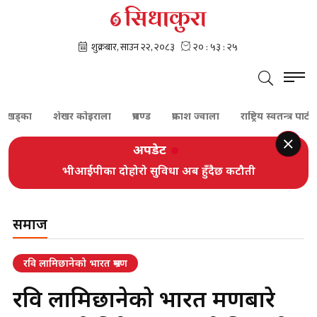
ा
शेखर कोइराला
प्रचण्ड
प्रकाश ज्वाला
राष्ट्रिय स्वतन्त्र पार्टी
प्र
अपडेट
भीआईपीका दोहोरो सुविधा अब हुँदैछ कटौती
समाज
रवि लामिछानेको भारत भ्रमण
रवि लामिछानेको भारत भ्रमणबारे