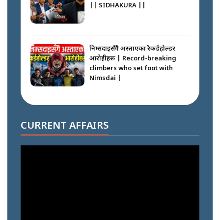
|| SIDHAKURA ||
निम्सदाइसँगै अस्ताएका रेकर्डहोल्डर
आरोहीहरू | Record-breaking
climbers who set foot with
Nimsdai |
गोली ठोकेर पक्राउ गरिएको कर्मा ग्याङको
अपराध श्रृङ्खला || SIDHAKURA ||
CURRENT AFFAIRS
नभाँडिएको सद्भाव : कप्तानगञ्जबाट
सल्किएको आगो निभाउनेहरू ||
SIDHAKURA || THE REPORTER
||