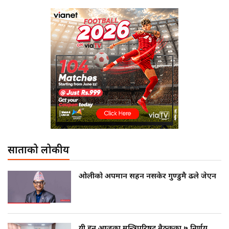
साताको लोकप्रीय
ओलीको अपमान सहन नसकेर गुण्डुमै ढले जेएन
यी हुन् आजका मन्त्रिपरिषद् बैठकका ७ निर्णय