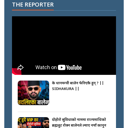
THE REPORTER
के प्रधानमन्त्री बालेन फेरिएकै हुन् ? ||
SIDHAKURA ||
दोहोरो सुविधाको नाममा राज्यमाथिको
ब्रह्मलुट रोक्न बालेनले ल्याए नयाँ कानुन