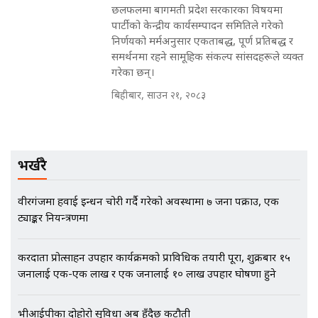
छलफलमा बागमती प्रदेश सरकारका विषयमा
पार्टीको केन्द्रीय कार्यसम्पादन समितिले गरेको
निर्णयको मर्मअनुसार एकताबद्ध, पूर्ण प्रतिबद्ध र
EXCLUSIVE - भिजिट भिसामा सेटिङको
समर्थनमा रहने सामूहिक संकल्प सांसदहरूले व्यक्त
गोप्य अडियो र म्यासेज, गृह मन्त्रालय
गरेका छन्।
कनेक्सन ! || VISIT VISA SCAM
बिहीबार, साउन २१, २०८३
भिजिट भिसामा गृह मन्त्रालयकै सेटिङः१
अर्ब बढी घुस!|| SIDHAKURA ||
भर्खरै
वीरगंजमा हवाई इन्धन चोरी गर्दै गरेको अवस्थामा ७ जना पक्राउ, एक
ट्याङ्कर नियन्त्रणमा
एभरेष्ट अस्पताल फलोअपः CCTV फुटेज
गायब || Everest Hospital
Followup: CCTV Footage Lost |
करदाता प्रोत्साहन उपहार कार्यक्रमको प्राविधिक तयारी पूरा, शुक्रबार १५
SIDHAKURA |
जनालाई एक-एक लाख र एक जनालाई १० लाख उपहार घोषणा हुने
भीआईपीका दोहोरो सुविधा अब हुँदैछ कटौती