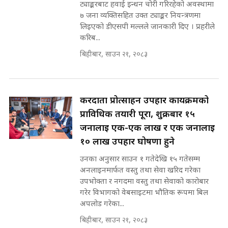
ट्याङ्करबाट हवाई इन्धन चोरी गरिरहेको अवस्थामा
सहकारी पीडितसँग मन्त्री प्रतिभा रावलले
७ जना व्यक्तिसहित उक्त ट्याङ्कर नियन्त्रणमा
भनिन्–साथ दिनुहोस्, दबाब होइन ||
लिइएको डीएसपी मल्लले जानकारी दिए । प्रहरीले
Sidhakura || Pratibha Rawal
मन्त्री आउने बित्तिकै सुरु भएको थियो
करिब...
घुसको डिल || Raj Kumar Gupta ||
SIDHAKURA ||
बिहीबार, साउन २१, २०८३
रसुवाकाे भाङ्गे झरना | Bhange
Waterfall of Rasuwa ||
SIDHAKURA ||
घुसको डिल गर्ने मन्त्रीकाे राजिनामा,
करदाता प्रोत्साहन उपहार कार्यक्रमको
भूमिसुधार मन्त्रीलाई जोगाइदै ! ||
प्राविधिक तयारी पूरा, शुक्रबार १५
SIDHAKURA ||
जनालाई एक-एक लाख र एक जनालाई
कहिले बन्ला चक्रपथ ? विस्तार कार्यमा
१० लाख उपहार घोषणा हुने
किन भइरहेछ ढिलाइ ?The Ring Road
उनका अनुसार साउन १ गतेदेखि १५ गतेसम्म
Expansion Dilemma |
७८ लाख घुस खाने मन्त्री ! जोगाउने
SIDHAKURA |
अनलाइनमार्फत वस्तु तथा सेवा खरिद गरेका
प्रधानमन्त्री ? || SIDHAKURA ||
उपभोक्ता र नगदमा वस्तु तथा सेवाको कारोबार
SIDHAKURA INVESTIGATION
गरेर विभागको वेबसाइटमा भौतिक रूपमा बिल
||
अपलोड गरेका...
पटकपटक भावुक बने गृहमन्त्री सुदन
गुरुङ, भक्कानिए सांसदहरू ||
बिहीबार, साउन २१, २०८३
SIDHAKURA ||