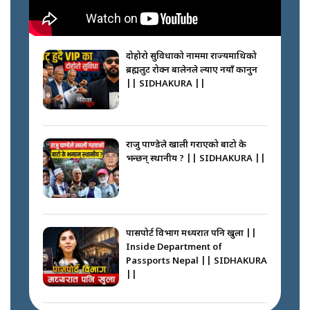
नेपालीलाई भरिया मात्र देख्ने दृष्टिकोण
बदलेका ‘निम्स दाई’ || SIDHAKURA
||
दोहोरो सुविधाको नाममा राज्यमाथिको
ब्रह्मलुट रोक्न बालेनले ल्याए नयाँ कानुन
|| SIDHAKURA ||
कप्तानगञ्जपछि मधेसमा के हुँदैछ ?
आगो निभाउने कि तेल थप्ने ? WHATS
HAPPENING IN MADHESH ? ||
राजु पाण्डेले खाली गराएको बाटो के
भन्छन् स्थानीय ? || SIDHAKURA ||
कप्तानगञ्ज घटनाको सुरुवात कसरी
भयो ? के के भयो ? || SUNSARI
CASE || SIDHAKURA || THE
पासपोर्ट विभाग मध्यरात पनि खुला ||
REPORTER ||
Inside Department of
Passports Nepal || SIDHAKURA
||
भीड नियन्त्रण गर्न बारम्बार किन चुक्दैछ
प्रहरी ? Police repeatedly fail to