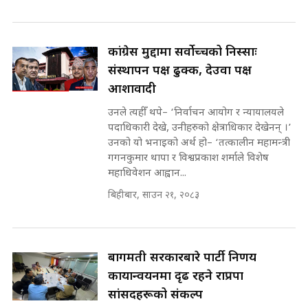
मन्त्री र पूर्व मन्त्रीको ७८ लाख घुस डिलको
अडियो | FULL AUDIO |
SIDHAKURA |
कांग्रेस मुद्दामा सर्वोच्चको निस्साः
संस्थापन पक्ष ढुक्क, देउवा पक्ष
आशावादी
मन्त्री राजकुमारलाई घुस दिने विचौलीया
पूर्व मन्त्री रञ्जिता || SIDHAKURA
उनले त्यहीँ थपे– ‘निर्वाचन आयोग र न्यायालयले
||
पदाधिकारी देखे, उनीहरुको क्षेत्राधिकार देखेनन् ।’
उनको यो भनाइको अर्थ हो– ‘तत्कालीन महामन्त्री
गगनकुमार थापा र विश्वप्रकाश शर्माले विशेष
महाधिवेशन आह्वान...
मन्त्रीले घुस डिल गरेको अडियो ! दुई झोला
नोट मन्त्रीलाई घुस | SIDHAKURA |
बिहीबार, साउन २१, २०८३
SIDHAKURA INVESTIGATION |
बागमती सरकारबारे पार्टी निर्णय
मृतकका परिवारप्रति मेडिकल काउन्सीलको
कार्यान्वयनमा दृढ रहने राप्रपा
बदनियत ! न्याय खोज्दै भौतारिदै सुवास
|| THE REPORTER ||
सांसदहरूको संकल्प