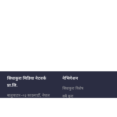
सिधाकुरा मिडिया नेटवर्क
नेभिगेशन
प्रा.लि.
सिधाकुरा विशेष
बालुवाटार–०३ काठमाडौँ, नेपाल
सबै कुरा
जनताका कुरा
सम्पर्क: ९८५१३६२६६६,
९८०२३६२६६६
उपभोक्ताका कुरा
इमेल:
news@sidhakura.com
,