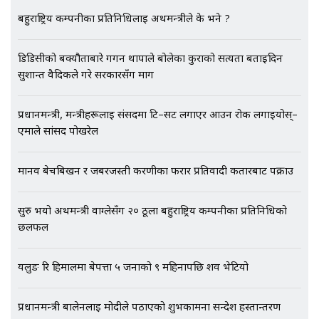
बहुराष्ट्रिय कम्पनीका प्रतिनिधिलाई अर्थमन्त्रीले के भने ?
भिजिट भिसामा गृह मन्त्रालयकै सेटिङः१
डिडिसीको बक्यौताबारे गगन थापाले बोलेका कुराको सत्यता बताइदिन
अर्ब बढी घुस!|| SIDHAKURA ||
सुशान्त वैदिकले गरे सरकारसँग माग
प्रधानमन्त्री, मन्त्रीहरूलाई संसदमा टि–सर्ट लगाएर आउन रोक लगाइयोस्–
एमाले सांसद पोखरेल
एभरेष्ट अस्पताल फलोअपः CCTV फुटेज
गायब || Everest Hospital
मानव बेचबिखन र जबरजस्ती करणीका फरार प्रतिवादी कतारबाट पक्राउ
Followup: CCTV Footage Lost |
SIDHAKURA |
सुरु भयो अर्थमन्त्री वाग्लेसँग २० ठूला बहुराष्ट्रिय कम्पनीका प्रतिनिधिको
छलफल
यलुङ रि हिमालमा बेपत्ता ५ जनाको ९ महिनापछि शव भेटियो
प्रधानमन्त्री बालेनलाई मोदीले पठाएको शुभकामना सन्देश हस्तान्तरण