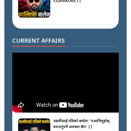
SIDHAKURA ||
दोहोरो सुविधाको नाममा राज्यमाथिको
ब्रह्मलुट रोक्न बालेनले ल्याए नयाँ कानुन
CURRENT AFFAIRS
|| SIDHAKURA ||
निम्सदाइसँगै अस्ताएका रेकर्डहोल्डर
आरोहीहरू | Record-breaking
climbers who set foot with
Nimsdai |
गोली ठोकेर पक्राउ गरिएको कर्मा ग्याङको
अपराध श्रृङ्खला || SIDHAKURA ||
उद्यमीलाई रविको सन्देश: 'नआत्तिनुहोस्,
डराउनुपर्ने अवस्था छैन’ ||