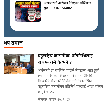
SIDHAKURA ||
भ्रष्टाचारको आरोपले घेरिएका अख्तियार
प्रमुख || SIDHAKURA ||
कस्तो छ नागढुङ्गा सुरुङमार्ग ? ||
SIDHAKURA ||
प्रधानमन्त्री बालेनले सम्बोधनमा के भने ?
|| PM BALEN ADDRESS ||
SIDHAKURA ||
अख्तियारको कठघरामा घुस्याहा मन्त्रीहरू
! || CIAA Investigation over
थप समाज
प्रश्नपत्र लिक गर्ने सुलभ सर ? ||
Corrupted Minister ||
SIDHAKURA ||
SIDHAKURA
अदालतको गुनासो अब सिधै सर्वोच्चमा
बहुराष्ट्रिय कम्पनीका प्रतिनिधिलाई
|| Court Grievances Directly to
अर्थमन्त्रीले के भने ?
the Supreme Court ||
पोप्पोको पासोः कमाउने लोभमा घरबार नै
SIDHAKURA
उठिबास | The Dark Side of
अर्थमन्त्री डा. स्वर्णिम वाग्लेले नेपालमा अझ ठूलो
'Poppo Live'-SIDHAKURA
लगानी गरेर उद्यो विस्तार गर्न र नयाँ प्रविधि
INVESTIGATION
भित्र्याउँदै रोजगारी सिर्जना गर्न नेपालस्थित
मोबिलिटीमा महिलाको पहुँच विस्तार गर्दै
बहुराष्ट्रिय कम्पनीका प्रतिनिधिहरुलाई आग्रह गरेका
इनड्राइभ || SIDHAKURA ||
छन् । आज...
मन्त्री आउने बित्तिकै सुरु भएको थियो
सोमबार, साउन २५, २०८३
घुसको डिल || Raj Kumar Gupta ||
SIDHAKURA ||