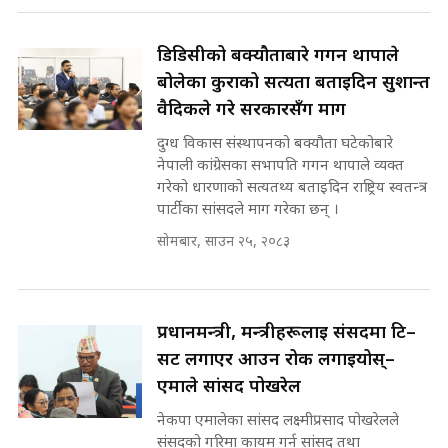
राष्ट्रिय सवालमा ९ दल एकजुट ||
Prachanda, Rabi, Gagan Stand
डिडिसीको बक्यौताबारे गगन थापाले
on the Same Page ||
घुसको डिल गर्ने मन्त्रीकाे राजिनामा,
बोलेका कुराको सत्यता बताइदिन सुशान्त
SIDHAKURA ||
भूमिसुधार मन्त्रीलाई जोगाइदै ! ||
वैदिकले गरे सरकारसँग माग
SIDHAKURA ||
दुग्ध विकास संस्थापनको बक्यौता घटेकोबारे
सहकारी पीडितसँग मन्त्री प्रतिभा रावलले
नेपाली कांग्रेसका सभापति गगन थापाले व्यक्त
भनिन्–साथ दिनुहोस्, दबाब होइन ||
गरेको धारणाको सत्यतथ्य बताइदिन राष्ट्रिय स्वतन्त्र
Sidhakura || Pratibha Rawal
७८ लाख घुस खाने मन्त्री ! जोगाउने
पार्टीका सांसदले माग गरेका छन् ।
प्रधानमन्त्री ? || SIDHAKURA ||
सोमबार, साउन २५, २०८३
SIDHAKURA INVESTIGATION
||
रसुवाकाे भाङ्गे झरना | Bhange
Waterfall of Rasuwa ||
SIDHAKURA ||
प्रधानमन्त्री, मन्त्रीहरूलाई संसदमा टि–
मन्त्री र पूर्व मन्त्रीको ७८ लाख घुस डिलको
अडियो | FULL AUDIO |
सर्ट लगाएर आउन रोक लगाइयोस्–
SIDHAKURA |
एमाले सांसद पोखरेल
नेकपा एमालेका सांसद लक्ष्मीप्रसाद पोखरेलले
संसद्को गरिमा कायम गर्न सांसद तथा