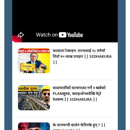
करदाता प्रोत्साहन: राज्यलाई २८ रुपैयाँ
तिर्दा १० लाख उपहार || SIDHAKURA
||
काठमाडौँको कायापलट गर्ने २ खर्बको
PLANसुरुङ, फ्लाइओभरदेखि मेट्रो
रेलसम्म || SIDHAKURA ||
के प्रधानमन्त्री बालेन फेरिएकै हुन् ? ||