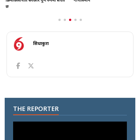
क्रियाकलापप्रति सरकार पूर्ण रुपमा सचेत
गोपालमान
छ
सिधाकुरा
THE REPORTER