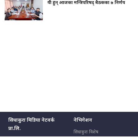
यी हुन् आजका मन्त्रिपरिषद् बैठकका ७ निर्णय
सिधाकुरा मिडिया नेटवर्क
नेभिगेशन
प्रा.लि.
सिधाकुरा विशेष