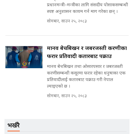
मन्त्री राजकुमारलाई घुस दिने विचौलीया
प्रधानमन्त्री–मन्त्रीका लागि संसदीय पोसाकसम्बन्धी
पूर्व मन्त्री रञ्जिता || SIDHAKURA
स्पष्ट अनुशासन कायम गर्न माग गरेका छन् ।
||
सोमबार, साउन २५, २०८३
मन्त्रीले घुस डिल गरेको अडियो ! दुई झोला
मानव बेचबिखन र जबरजस्ती करणीका
नोट मन्त्रीलाई घुस | SIDHAKURA |
SIDHAKURA INVESTIGATION |
फरार प्रतिवादी कतारबाट पक्राउ
मानव बेचबिखन तथा ओसारपसार र जबरजस्ती
करणीसम्बन्धी कसूरमा फरार रहेका धनुषाका एक
प्रतिवादीलाई कतारबाट पक्राउ गरी नेपाल
मृतकका परिवारप्रति मेडिकल काउन्सीलको
ल्याइएको छ ।
बदनियत ! न्याय खोज्दै भौतारिदै सुवास
|| THE REPORTER ||
सोमबार, साउन २५, २०८३
EXCLUSIVE - भिजिट भिसामा सेटिङको
भर्खरै
गोप्य अडियो र म्यासेज, गृह मन्त्रालय
कनेक्सन ! || VISIT VISA SCAM