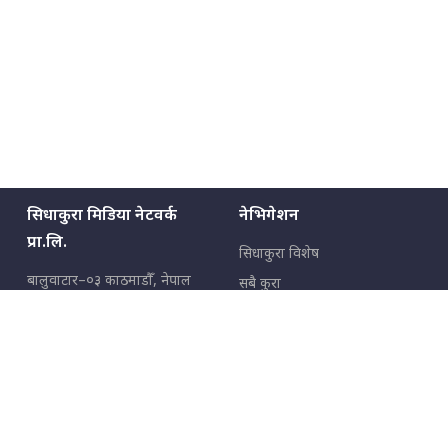
सिधाकुरा मिडिया नेटवर्क
नेभिगेशन
प्रा.लि.
सिधाकुरा विशेष
बालुवाटार–०३ काठमाडौँ, नेपाल
सबै कुरा
जनताका कुरा
सम्पर्क: ९८५१३६२६६६,
९८०२३६२६६६
उपभोक्ताका कुरा
इमेल:
news@sidhakura.com
,
info@sidhakura.com
अपराध
हाम्रो टीम