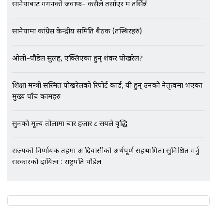
सानेपाबाट गगनको जवाफ– कसैले तर्साएर म तर्सिन्नँ
सानेपामा कांग्रेस केन्द्रीय समिति बैठक (तस्बिरहरु)
एभरेष्ट अस्पताल फलोअपः CCTV फुटेज
गायब || Everest Hospital
ओली–पौडेल सुलह, एक्लिएका हुन् शंकर पोखरेल?
Followup: CCTV Footage Lost |
SIDHAKURA |
शिक्षा मन्त्री सस्मित पोखरेलको रिपोर्ट कार्ड, यी हुन् उनको नेतृत्वमा भएका
मुख्य पाँच कामहरु
सुनको मूल्य तोलामा चार हजार ८ सयले वृद्धि
राज्यको निर्णायक तहमा आदिवासीको अर्थपूर्ण सहभागिता सुनिश्चित गर्नु
सरकारको दायित्व : राष्ट्रपति पौडेल