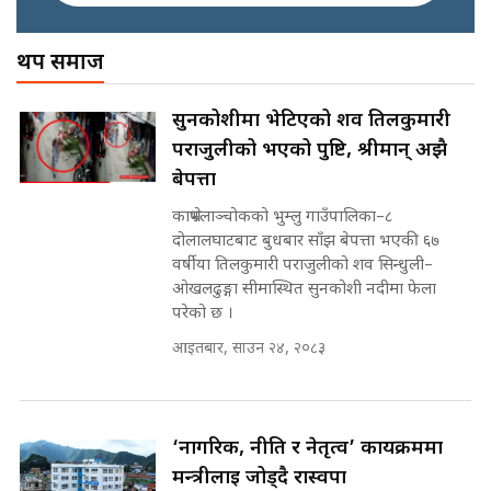
SIDHAKURA ||
अख्तियारको कठघरामा घुस्याहा मन्त्रीहरू
! || CIAA Investigation over
थप समाज
Corrupted Minister ||
SIDHAKURA
अदालतको गुनासो अब सिधै सर्वोच्चमा
सुनकोशीमा भेटिएको शव तिलकुमारी
|| Court Grievances Directly to
पराजुलीको भएको पुष्टि, श्रीमान् अझै
the Supreme Court ||
पोप्पोको पासोः कमाउने लोभमा घरबार नै
SIDHAKURA
बेपत्ता
उठिबास | The Dark Side of
'Poppo Live'-SIDHAKURA
काभ्रेपलाञ्चोकको भुम्लु गाउँपालिका–८
INVESTIGATION
दोलालघाटबाट बुधबार साँझ बेपत्ता भएकी ६७
मोबिलिटीमा महिलाको पहुँच विस्तार गर्दै
वर्षीया तिलकुमारी पराजुलीको शव सिन्धुली–
इनड्राइभ || SIDHAKURA ||
ओखलढुङ्गा सीमास्थित सुनकोशी नदीमा फेला
मन्त्री आउने बित्तिकै सुरु भएको थियो
परेको छ ।
घुसको डिल || Raj Kumar Gupta ||
SIDHAKURA ||
आइतबार, साउन २४, २०८३
राष्ट्रिय सवालमा ९ दल एकजुट ||
Prachanda, Rabi, Gagan Stand
on the Same Page ||
घुसको डिल गर्ने मन्त्रीकाे राजिनामा,
‘नागरिक, नीति र नेतृत्व’ कार्यक्रममा
SIDHAKURA ||
भूमिसुधार मन्त्रीलाई जोगाइदै ! ||
मन्त्रीलाई जोड्दै रास्वपा
SIDHAKURA ||