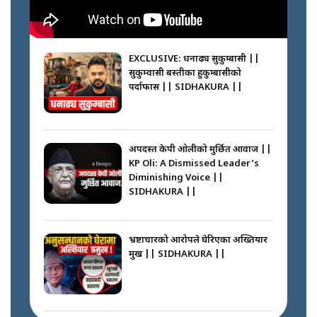
SIDHAKURA || THE REPORTER
||
कहाँ हरायो ग्यास ? || Where Did
the Gas Go? || SIDHAKURA ||
EXCLUSIVE: धनाढ्य सुकुम्बासी ||
सुकुम्वासी बस्तीका हुकुम्बासीको
फेरि स्वर्गनर्कको यात्रामा ओली–प्रचण्ड ||
पर्दाफास || SIDHAKURA ||
SIDHAKURA ||
पासपोर्ट पाउन फेरि सकस । के हो समस्या
? || SIDHAKURA ||
अपदस्त केपी ओलीको मुर्छित आवाज ||
KP Oli: A Dismissed Leader’s
कस्तो छ नागढुङ्गा सुरुङमार्ग ? ||
Diminishing Voice ||
SIDHAKURA ||
SIDHAKURA ||
घरबाट निस्किएर आफ्नै घरमा आगो
लगाउन जानेलाई रोकौँः रवि लामिछाने ||
SIDHAKURA ||
भ्रष्टाचारको आरोपले घेरिएका अख्तियार
प्रमुख || SIDHAKURA ||
प्रश्नपत्र लिक गर्ने सुलभ सर ? ||
SIDHAKURA ||
प्रधानमन्त्री बालेनले सम्बोधनमा के भने ?
|| PM BALEN ADDRESS ||