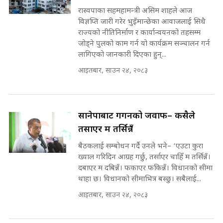
रास्वपाका सहमहामन्त्री असिम शाहले आज
सहकारी पीडितसँग मन्त्री प्रतिभा रावलले
विज्ञप्ति जारी गरेर भुइँमान्छेका आवाजलाई सिधै
भनिन्–साथ दिनुहोस्, दबाब होइन ||
राज्यको नीतिनिर्माण र कार्यान्वयनको तहसम्म
Sidhakura || Pratibha Rawal
७८ लाख घुस खाने मन्त्री ! जोगाउने
जोड्ने पुलको काम गर्न यो कार्यक्रम सञ्चालन गर्न
प्रधानमन्त्री ? || SIDHAKURA ||
लागिएको जानकारी दिएका हुन्...
SIDHAKURA INVESTIGATION
आइतबार, साउन २४, २०८३
||
रसुवाकाे भाङ्गे झरना | Bhange
Waterfall of Rasuwa ||
SIDHAKURA ||
मन्त्री र पूर्व मन्त्रीको ७८ लाख घुस डिलको
सानेपाबाट गगनको जवाफ– कसैले
अडियो | FULL AUDIO |
SIDHAKURA |
तर्साएर म तर्सिन्नँ
कहिले बन्ला चक्रपथ ? विस्तार कार्यमा
बैठकलाई सम्बोधन गर्दै उनले भने– ‘एउटा कुरा
किन भइरहेछ ढिलाइ ?The Ring Road
ख्याल गरिदिन आग्रह गर्छु, तर्साएर चाहिँ म तर्सिन्नँ।
Expansion Dilemma |
दबाएर म दबिन्नँ। फकाएर फकिन्नँ। विधानको सीमा
मन्त्री राजकुमारलाई घुस दिने विचौलीया
SIDHAKURA |
थाहा छ। विधानको सीमाभित्र बस्छु। सबैलाई...
पूर्व मन्त्री रञ्जिता || SIDHAKURA
||
आइतबार, साउन २४, २०८३