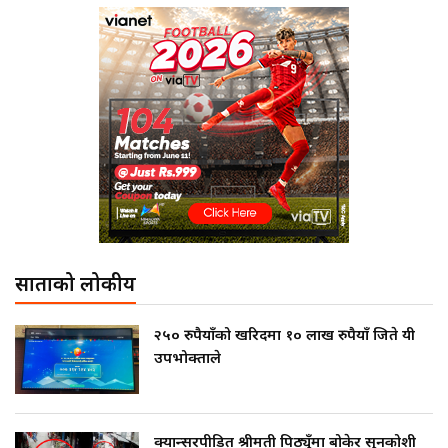
साताको लोकप्रीय
२५० रुपैयाँको खरिदमा १० लाख रुपैयाँ जिते यी
उपभोक्ताले
क्यान्सरपीडित श्रीमती पिठ्युँमा बोकेर सुनकोशी