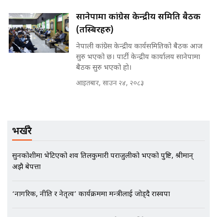
मन्त्रीले घुस डिल गरेको अडियो ! दुई झोला
सानेपामा कांग्रेस केन्द्रीय समिति बैठक
नोट मन्त्रीलाई घुस | SIDHAKURA |
(तस्बिरहरु)
SIDHAKURA INVESTIGATION |
नेपाली कांग्रेस केन्द्रीय कार्यसमितिको बैठक आज
सुरु भएको छ। पार्टी केन्द्रीय कार्यालय सानेपामा
बैठक सुरु भएको हो।
मृतकका परिवारप्रति मेडिकल काउन्सीलको
बदनियत ! न्याय खोज्दै भौतारिदै सुवास
आइतबार, साउन २४, २०८३
|| THE REPORTER ||
भर्खरै
EXCLUSIVE - भिजिट भिसामा सेटिङको
गोप्य अडियो र म्यासेज, गृह मन्त्रालय
कनेक्सन ! || VISIT VISA SCAM
सुनकोशीमा भेटिएको शव तिलकुमारी पराजुलीको भएको पुष्टि, श्रीमान्
अझै बेपत्ता
‘नागरिक, नीति र नेतृत्व’ कार्यक्रममा मन्त्रीलाई जोड्दै रास्वपा
भिजिट भिसामा गृह मन्त्रालयकै सेटिङः१
अर्ब बढी घुस!|| SIDHAKURA ||