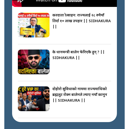
करदाता प्रोत्साहन: राज्यलाई २८ रुपैयाँ
तिर्दा १० लाख उपहार || SIDHAKURA
||
के प्रधानमन्त्री बालेन फेरिएकै हुन् ? ||
SIDHAKURA ||
दोहोरो सुविधाको नाममा राज्यमाथिको
ब्रह्मलुट रोक्न बालेनले ल्याए नयाँ कानुन
|| SIDHAKURA ||
निम्सदाइसँगै अस्ताएका रेकर्डहोल्डर