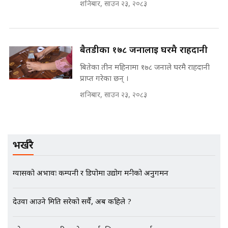
मन्त्री राजकुमारलाई घुस दिने विचौलीया
शनिबार, साउन २३, २०८३
SIDHAKURA |
पूर्व मन्त्री रञ्जिता || SIDHAKURA
||
बैतडीका १७८ जनालाई घरमै राहदानी
बितेका तीन महिनामा १७८ जनाले घरमै राहदानी
मन्त्रीले घुस डिल गरेको अडियो ! दुई झोला
नोट मन्त्रीलाई घुस | SIDHAKURA |
प्राप्त गरेका छन् ।
SIDHAKURA INVESTIGATION |
शनिबार, साउन २३, २०८३
मृतकका परिवारप्रति मेडिकल काउन्सीलको
बदनियत ! न्याय खोज्दै भौतारिदै सुवास
भर्खरै
|| THE REPORTER ||
ग्यासको अभावः कम्पनी र डिपोमा उद्योग मन्त्रीको अनुगमन
EXCLUSIVE - भिजिट भिसामा सेटिङको
देउवा आउने मिति सरेको सर्यै, अब कहिले ?
गोप्य अडियो र म्यासेज, गृह मन्त्रालय
कनेक्सन ! || VISIT VISA SCAM