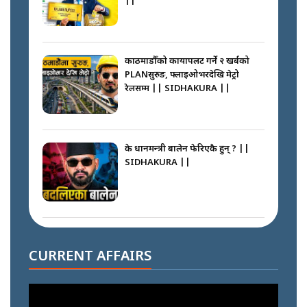
काठमाडौँको कायापलट गर्ने २ खर्बको
PLANसुरुङ, फ्लाइओभरदेखि मेट्रो
रेलसम्म || SIDHAKURA ||
के प्रधानमन्त्री बालेन फेरिएकै हुन् ? ||
SIDHAKURA ||
दोहोरो सुविधाको नाममा राज्यमाथिको
ब्रह्मलुट रोक्न बालेनले ल्याए नयाँ कानुन
CURRENT AFFAIRS
|| SIDHAKURA ||