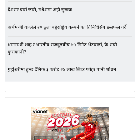
गायब || Everest Hospital
Followup: CCTV Footage Lost |
देशभर वर्षा जारी, मधेशमा अझै सुख्खा
SIDHAKURA |
अर्थमन्त्री वाग्लेले २० ठूला बहुराष्ट्रिय कम्पनीका प्रतिनिधिसँग छलफल गर्दै
प्रधानमन्त्री शाह र भारतीय राजदूतबीच ४५ मिनेट भेटवार्ता, के भयो
कुराकानी?
गुह्येश्वरीमा हुन्छ दैनिक ३ करोड २४ लाख लिटर फोहर पानी प्रशोधन