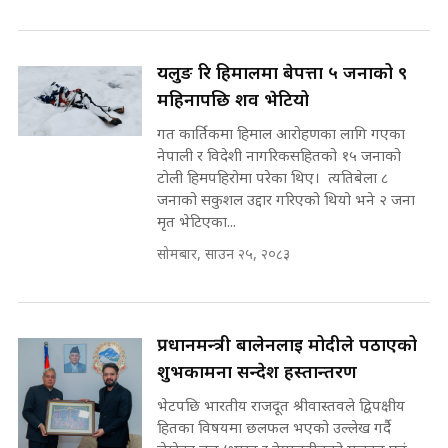
प्रधानमन्त्री ? || SIDHAKURA ||
SIDHAKURA INVESTIGATION
||
यलुङ रि हिमालमा बेपत्ता ५ जनाको ९
रसुवाकाे भाङ्गे झरना | Bhange
Waterfall of Rasuwa ||
महिनापछि शव भेटियो
SIDHAKURA ||
मन्त्री र पूर्व मन्त्रीको ७८ लाख घुस डिलको
गत कार्तिकमा हिमाल आरोहणका लागि गएका
अडियो | FULL AUDIO |
नेपाली र विदेशी नागरिकसहितको १५ जनाको
SIDHAKURA |
टोली हिमपहिरोमा परेका थिए। त्यतिबेला ८
जनाको सकुशल उद्दार गरिएको थियो भने २ जना
मृत भेटिएका...
मन्त्री राजकुमारलाई घुस दिने विचौलीया
सोमबार, साउन २५, २०८३
पूर्व मन्त्री रञ्जिता || SIDHAKURA
||
प्रधानमन्त्री बालेनलाई मोदीले पठाएको
शुभकामना सन्देश हस्तान्तरण
मन्त्रीले घुस डिल गरेको अडियो ! दुई झोला
नोट मन्त्रीलाई घुस | SIDHAKURA |
भेटपछि भारतीय राजदूत श्रीवास्तवले द्विपक्षीय
SIDHAKURA INVESTIGATION |
हितका विषयमा छलफल भएको उल्लेख गर्दै
लेखेका छन्,‘भारत र नेपालबीचको मजबुत एवं