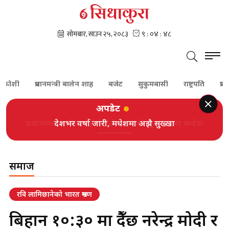
शी
प्रधानमन्त्री बालेन शाह
बजेट
सुकुमबासी
राष्ट्रपति
प्रधानमन्त्
अपडेट
देशभर वर्षा जारी, मधेशमा अझै सुख्खा
समाज
रवि लामिछानेको भारत भ्रमण
बिहान १०:३० मा हुँदैछ नरेन्द्र मोदी र