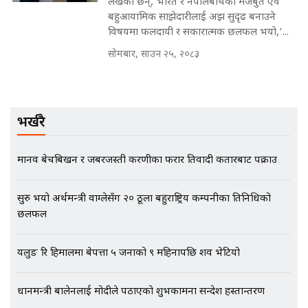
बहुआयामिक साझेदारीलाई अझ सुदृढ बनाउने
विषयमा फलदायी र सकारात्मक छलफल भयो,’...
मृतकका परिवारप्रति मेडिकल काउन्सीलको
बदनियत ! न्याय खोज्दै भौतारिदै सुवास
सोमबार, साउन २५, २०८३
|| THE REPORTER ||
भर्खरै
EXCLUSIVE - भिजिट भिसामा सेटिङको
गोप्य अडियो र म्यासेज, गृह मन्त्रालय
कनेक्सन ! || VISIT VISA SCAM
मानव बेचबिखन र जबरजस्ती करणीका फरार प्रतिवादी कतारबाट पक्राउ
सुरु भयो अर्थमन्त्री वाग्लेसँग २० ठूला बहुराष्ट्रिय कम्पनीका प्रतिनिधिको
भिजिट भिसामा गृह मन्त्रालयकै सेटिङः१
छलफल
अर्ब बढी घुस!|| SIDHAKURA ||
यलुङ रि हिमालमा बेपत्ता ५ जनाको ९ महिनापछि शव भेटियो
प्रधानमन्त्री बालेनलाई मोदीले पठाएको शुभकामना सन्देश हस्तान्तरण
एभरेष्ट अस्पताल फलोअपः CCTV फुटेज