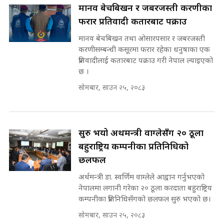
अदालतको गुनासो अब सिधै सर्वोच्चमा
मानव बेचबिखन र जबरजस्ती करणीका
|| Court Grievances Directly to
फरार प्रतिवादी कतारबाट पक्राउ
the Supreme Court ||
पोप्पोको पासोः कमाउने लोभमा घरबार नै
SIDHAKURA
उठिबास | The Dark Side of
मानव बेचबिखन तथा ओसारपसार र जबरजस्ती
'Poppo Live'-SIDHAKURA
करणीसम्बन्धी कसूरमा फरार रहेका धनुषाका एक
INVESTIGATION
प्रतिवादीलाई कतारबाट पक्राउ गरी नेपाल ल्याइएको
मोबिलिटीमा महिलाको पहुँच विस्तार गर्दै
छ ।
इनड्राइभ || SIDHAKURA ||
सोमबार, साउन २५, २०८३
मन्त्री आउने बित्तिकै सुरु भएको थियो
घुसको डिल || Raj Kumar Gupta ||
SIDHAKURA ||
राष्ट्रिय सवालमा ९ दल एकजुट ||
सुरु भयो अर्थमन्त्री वाग्लेसँग २० ठूला
Prachanda, Rabi, Gagan Stand
बहुराष्ट्रिय कम्पनीका प्रतिनिधिको
on the Same Page ||
घुसको डिल गर्ने मन्त्रीकाे राजिनामा,
छलफल
SIDHAKURA ||
भूमिसुधार मन्त्रीलाई जोगाइदै ! ||
SIDHAKURA ||
अर्थमन्त्री डा. स्वर्णिम वाग्लेले आह्वान गर्नुभएको
नेपालमा लगानी गरेका २० ठूला करदाता बहुराष्ट्रिय
सहकारी पीडितसँग मन्त्री प्रतिभा रावलले
कम्पनीका प्रतिनिधिसँगको छलफल सुरु भएको छ।
भनिन्–साथ दिनुहोस्, दबाब होइन ||
सोमबार, साउन २५, २०८३
Sidhakura || Pratibha Rawal
७८ लाख घुस खाने मन्त्री ! जोगाउने