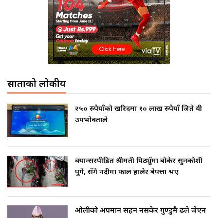
साताको लोकप्रीय
२५० रुपैयाँको खरिदमा १० लाख रुपैयाँ जिते यी
उपभोक्ताले
क्यान्सरपीडित श्रीमती पिठ्युँमा बोकेर सुनकोशी
पुगे, सँगै नदीमा फाल हालेर बेपत्ता भए
ओलीको अपमान सहन नसकेर गुण्डुमै ढले जेएन