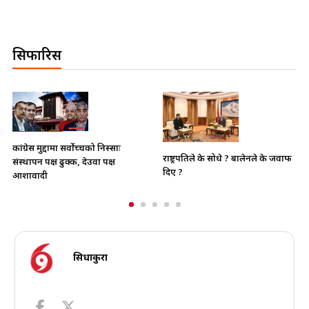
सिफारिस
भाइचारा खलबलाउने कुनै पनि
राष्ट्रपतिले के सोधे ? बालेनले के जवाफ
क्रियाकलापप्रति सरकार पूर्ण रुपमा सचेत
दिए ?
छ
सिधाकुरा