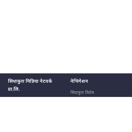
सिधाकुरा मिडिया नेटवर्क
नेभिगेशन
प्रा.लि.
सिधाकुरा विशेष
बालुवाटार–०३ काठमाडौँ, नेपाल
सबै कुरा
जनताका कुरा
सम्पर्क: ९८५१३६२६६६,
९८०२३६२६६६
उपभोक्ताका कुरा
इमेल:
news@sidhakura.com
,
info@sidhakura.com
अपराध