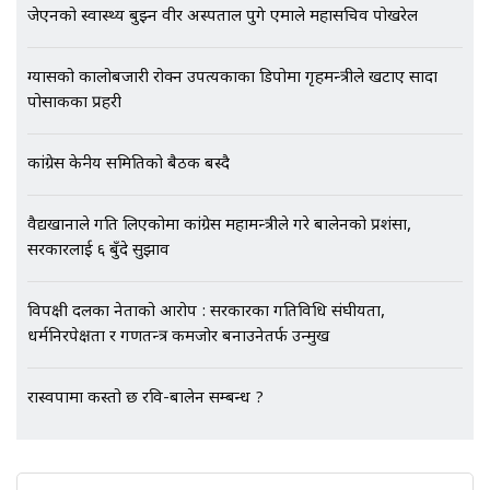
गायब || Everest Hospital
जेएनको स्वास्थ्य बुझ्न वीर अस्पताल पुगे एमाले महासचिव पोखरेल
Followup: CCTV Footage Lost |
SIDHAKURA |
ग्यासको कालोबजारी रोक्न उपत्यकाका डिपोमा गृहमन्त्रीले खटाए सादा
पोसाकका प्रहरी
कांग्रेस केन्द्रीय समितिको बैठक बस्दै
वैद्यखानाले गति लिएकोमा कांग्रेस महामन्त्रीले गरे बालेनको प्रशंसा,
सरकारलाई ६ बुँदे सुझाव
विपक्षी दलका नेताको आरोप : सरकारका गतिविधि संघीयता,
धर्मनिरपेक्षता र गणतन्त्र कमजोर बनाउनेतर्फ उन्मुख
रास्वपामा कस्तो छ रवि-बालेन सम्बन्ध ?