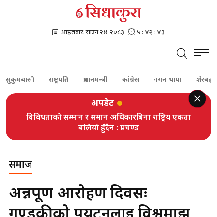
बासी
राष्ट्रपति
प्रधानमन्त्री
कांग्रेस
गगन थापा
शेरबहादुर देउवा
अपडेट
विविधताको सम्मान र समान अधिकारबिना राष्ट्रिय एकता
बलियो हुँदैन : प्रचण्ड
समाज
अन्नपूर्ण आरोहण दिवसः
गण्डकीको पर्यटनलाई विश्वमाझ