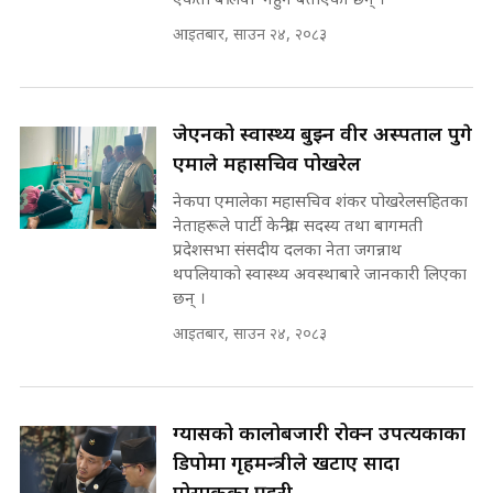
एकता बलियो नहुने बताएका छन् ।
प्रधानमन्त्री ? || SIDHAKURA ||
SIDHAKURA INVESTIGATION
आइतबार, साउन २४, २०८३
||
रसुवाकाे भाङ्गे झरना | Bhange
Waterfall of Rasuwa ||
SIDHAKURA ||
मन्त्री र पूर्व मन्त्रीको ७८ लाख घुस डिलको
जेएनको स्वास्थ्य बुझ्न वीर अस्पताल पुगे
अडियो | FULL AUDIO |
एमाले महासचिव पोखरेल
SIDHAKURA |
नेकपा एमालेका महासचिव शंकर पोखरेलसहितका
कहिले बन्ला चक्रपथ ? विस्तार कार्यमा
नेताहरूले पार्टी केन्द्रीय सदस्य तथा बागमती
किन भइरहेछ ढिलाइ ?The Ring Road
प्रदेशसभा संसदीय दलका नेता जगन्नाथ
Expansion Dilemma |
मन्त्री राजकुमारलाई घुस दिने विचौलीया
थपलियाको स्वास्थ्य अवस्थाबारे जानकारी लिएका
SIDHAKURA |
पूर्व मन्त्री रञ्जिता || SIDHAKURA
छन् ।
||
आइतबार, साउन २४, २०८३
मन्त्रीले घुस डिल गरेको अडियो ! दुई झोला
ग्यासको कालोबजारी रोक्न उपत्यकाका
नोट मन्त्रीलाई घुस | SIDHAKURA |
SIDHAKURA INVESTIGATION |
डिपोमा गृहमन्त्रीले खटाए सादा