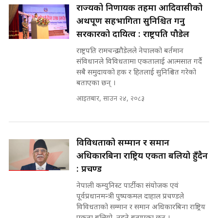
अदालतको गुनासो अब सिधै सर्वोच्चमा
राज्यको निर्णायक तहमा आदिवासीको
|| Court Grievances Directly to
अर्थपूर्ण सहभागिता सुनिश्चित गर्नु
the Supreme Court ||
पोप्पोको पासोः कमाउने लोभमा घरबार नै
SIDHAKURA
सरकारको दायित्व : राष्ट्रपति पौडेल
उठिबास | The Dark Side of
'Poppo Live'-SIDHAKURA
राष्ट्रपति रामचन्द्र पौडेलले नेपालको बर्तमान
INVESTIGATION
संविधानले विविधतामा एकतालाई आत्मसात गर्दै
मोबिलिटीमा महिलाको पहुँच विस्तार गर्दै
सबै समुदायको हक र हितलाई सुनिश्चित गरेको
इनड्राइभ || SIDHAKURA ||
बताएका छन् ।
मन्त्री आउने बित्तिकै सुरु भएको थियो
आइतबार, साउन २४, २०८३
घुसको डिल || Raj Kumar Gupta ||
SIDHAKURA ||
राष्ट्रिय सवालमा ९ दल एकजुट ||
Prachanda, Rabi, Gagan Stand
विविधताको सम्मान र समान
on the Same Page ||
घुसको डिल गर्ने मन्त्रीकाे राजिनामा,
अधिकारबिना राष्ट्रिय एकता बलियो हुँदैन
SIDHAKURA ||
भूमिसुधार मन्त्रीलाई जोगाइदै ! ||
: प्रचण्ड
SIDHAKURA ||
नेपाली कम्युनिस्ट पार्टीका संयोजक एवं
सहकारी पीडितसँग मन्त्री प्रतिभा रावलले
पूर्वप्रधानमन्त्री पुष्पकमल दाहाल प्रचण्डले
भनिन्–साथ दिनुहोस्, दबाब होइन ||
विविधताको सम्मान र समान अधिकारबिना राष्ट्रिय
Sidhakura || Pratibha Rawal
७८ लाख घुस खाने मन्त्री ! जोगाउने