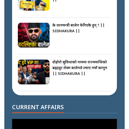
||
के प्रधानमन्त्री बालेन फेरिएकै हुन् ? ||
SIDHAKURA ||
दोहोरो सुविधाको नाममा राज्यमाथिको
ब्रह्मलुट रोक्न बालेनले ल्याए नयाँ कानुन
|| SIDHAKURA ||
निम्सदाइसँगै अस्ताएका रेकर्डहोल्डर
आरोहीहरू | Record-breaking
CURRENT AFFAIRS
climbers who set foot with
Nimsdai |