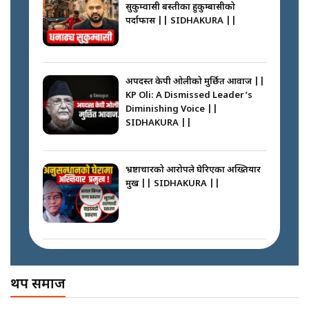
सुकुम्वासी बस्तीका हुकुम्बासीको
फेरि स्वर्गनर्कको यात्रामा ओली–प्रचण्ड ||
पर्दाफास || SIDHAKURA ||
SIDHAKURA ||
पासपोर्ट पाउन फेरि सकस । के हो समस्या
? || SIDHAKURA ||
अपदस्त केपी ओलीको मुर्छित आवाज ||
KP Oli: A Dismissed Leader’s
कस्तो छ नागढुङ्गा सुरुङमार्ग ? ||
Diminishing Voice ||
SIDHAKURA ||
SIDHAKURA ||
घरबाट निस्किएर आफ्नै घरमा आगो
लगाउन जानेलाई रोकौँः रवि लामिछाने ||
SIDHAKURA ||
भ्रष्टाचारको आरोपले घेरिएका अख्तियार
प्रमुख || SIDHAKURA ||
प्रश्नपत्र लिक गर्ने सुलभ सर ? ||
SIDHAKURA ||
प्रधानमन्त्री बालेनले सम्बोधनमा के भने ?
|| PM BALEN ADDRESS ||
SIDHAKURA ||
अख्तियारको कठघरामा घुस्याहा मन्त्रीहरू
! || CIAA Investigation over
थप समाज
Corrupted Minister ||
SIDHAKURA