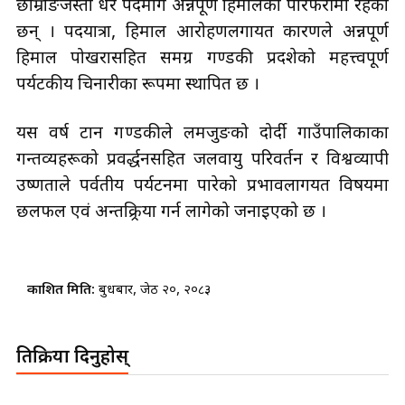
छोम्रोङजस्ता धेरै पदमार्ग अन्नपूर्ण हिमालको पेरिफेरीमा रहेका
छन् । पदयात्रा, हिमाल आरोहणलगायत कारणले अन्नपूर्ण
हिमाल पोखरासहित समग्र गण्डकी प्रदशेको महत्त्वपूर्ण
पर्यटकीय चिनारीका रूपमा स्थापित छ ।
यस वर्ष टान गण्डकीले लमजुङको दोर्दी गाउँपालिकाका
गन्तव्यहरूको प्रवर्द्धनसहित जलवायु परिवर्तन र विश्वव्यापी
उष्णताले पर्वतीय पर्यटनमा पारेको प्रभावलागयत विषयमा
छलफल एवं अन्तक्र्रिया गर्न लागेको जनाइएको छ ।
प्रकाशित मिति:
बुधबार, जेठ २०, २०८३
प्रतिक्रिया दिनुहोस्