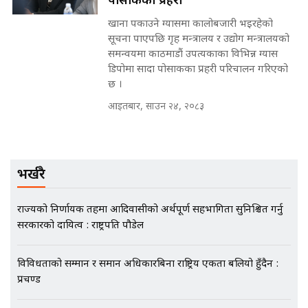
पोसाकका प्रहरी
खाना पकाउने ग्यासमा कालोबजारी भइरहेको
मृतकका परिवारप्रति मेडिकल काउन्सीलको
सूचना पाएपछि गृह मन्त्रालय र उद्योग मन्त्रालयको
बदनियत ! न्याय खोज्दै भौतारिदै सुवास
समन्वयमा काठमाडौं उपत्यकाका विभिन्न ग्यास
|| THE REPORTER ||
डिपोमा सादा पोसाकका प्रहरी परिचालन गरिएको
छ ।
आइतबार, साउन २४, २०८३
EXCLUSIVE - भिजिट भिसामा सेटिङको
गोप्य अडियो र म्यासेज, गृह मन्त्रालय
कनेक्सन ! || VISIT VISA SCAM
भर्खरै
राज्यको निर्णायक तहमा आदिवासीको अर्थपूर्ण सहभागिता सुनिश्चित गर्नु
भिजिट भिसामा गृह मन्त्रालयकै सेटिङः१
सरकारको दायित्व : राष्ट्रपति पौडेल
अर्ब बढी घुस!|| SIDHAKURA ||
विविधताको सम्मान र समान अधिकारबिना राष्ट्रिय एकता बलियो हुँदैन :
प्रचण्ड
एभरेष्ट अस्पताल फलोअपः CCTV फुटेज