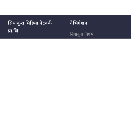
सिधाकुरा मिडिया नेटवर्क
नेभिगेशन
प्रा.लि.
सिधाकुरा विशेष
बालुवाटार–०३ काठमाडौँ, नेपाल
सबै कुरा
जनताका कुरा
सम्पर्क: ९८५१३६२६६६,
९८०२३६२६६६
उपभोक्ताका कुरा
इमेल:
news@sidhakura.com
,
info@sidhakura.com
अपराध
हाम्रो टीम
विज्ञापनका लागि
९८०२३६१६६६, ९८५१३३१६६६
marketing@sidhakura.com
प्रकाशक
सम्पादक
युवराज कंडेल
अक्षर काका