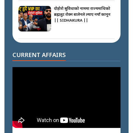
दोहोरो सुविधाको नाममा राज्यमाथिको
ब्रह्मलुट रोक्न बालेनले ल्याए नयाँ कानुन
|| SIDHAKURA ||
निम्सदाइसँगै अस्ताएका रेकर्डहोल्डर
आरोहीहरू | Record-breaking
CURRENT AFFAIRS
climbers who set foot with
Nimsdai |
गोली ठोकेर पक्राउ गरिएको कर्मा ग्याङको
अपराध श्रृङ्खला || SIDHAKURA ||
नभाँडिएको सद्भाव : कप्तानगञ्जबाट
सल्किएको आगो निभाउनेहरू ||