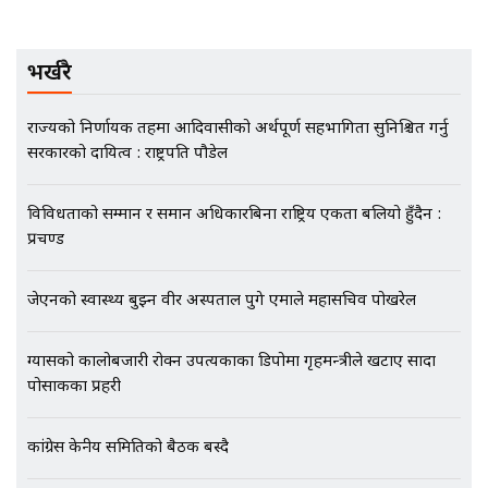
गोप्य अडियो र म्यासेज, गृह मन्त्रालय
कनेक्सन ! || VISIT VISA SCAM
भर्खरै
राज्यको निर्णायक तहमा आदिवासीको अर्थपूर्ण सहभागिता सुनिश्चित गर्नु
भिजिट भिसामा गृह मन्त्रालयकै सेटिङः१
सरकारको दायित्व : राष्ट्रपति पौडेल
अर्ब बढी घुस!|| SIDHAKURA ||
विविधताको सम्मान र समान अधिकारबिना राष्ट्रिय एकता बलियो हुँदैन :
प्रचण्ड
एभरेष्ट अस्पताल फलोअपः CCTV फुटेज
गायब || Everest Hospital
जेएनको स्वास्थ्य बुझ्न वीर अस्पताल पुगे एमाले महासचिव पोखरेल
Followup: CCTV Footage Lost |
SIDHAKURA |
ग्यासको कालोबजारी रोक्न उपत्यकाका डिपोमा गृहमन्त्रीले खटाए सादा
पोसाकका प्रहरी
कांग्रेस केन्द्रीय समितिको बैठक बस्दै