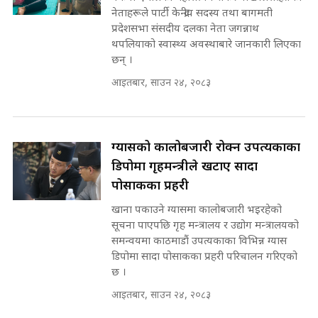
कहिले बन्ला चक्रपथ ? विस्तार कार्यमा
नेताहरूले पार्टी केन्द्रीय सदस्य तथा बागमती
किन भइरहेछ ढिलाइ ?The Ring Road
प्रदेशसभा संसदीय दलका नेता जगन्नाथ
Expansion Dilemma |
मन्त्री राजकुमारलाई घुस दिने विचौलीया
थपलियाको स्वास्थ्य अवस्थाबारे जानकारी लिएका
SIDHAKURA |
पूर्व मन्त्री रञ्जिता || SIDHAKURA
छन् ।
||
आइतबार, साउन २४, २०८३
मन्त्रीले घुस डिल गरेको अडियो ! दुई झोला
ग्यासको कालोबजारी रोक्न उपत्यकाका
नोट मन्त्रीलाई घुस | SIDHAKURA |
SIDHAKURA INVESTIGATION |
डिपोमा गृहमन्त्रीले खटाए सादा
पोसाकका प्रहरी
खाना पकाउने ग्यासमा कालोबजारी भइरहेको
मृतकका परिवारप्रति मेडिकल काउन्सीलको
सूचना पाएपछि गृह मन्त्रालय र उद्योग मन्त्रालयको
बदनियत ! न्याय खोज्दै भौतारिदै सुवास
समन्वयमा काठमाडौं उपत्यकाका विभिन्न ग्यास
|| THE REPORTER ||
डिपोमा सादा पोसाकका प्रहरी परिचालन गरिएको
छ ।
आइतबार, साउन २४, २०८३
EXCLUSIVE - भिजिट भिसामा सेटिङको