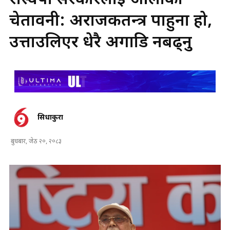
रास्वपा सरकारलाई ओलीको
चेतावनी: अराजकतन्त्र पाहुना हो,
उत्ताउलिएर धेरै अगाडि नबढ्नु
सिधाकुरा
बुधबार, जेठ २०, २०८३