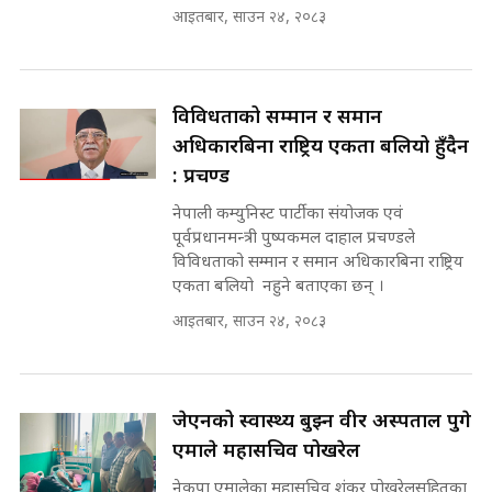
आइतबार, साउन २४, २०८३
घुसको डिल || Raj Kumar Gupta ||
SIDHAKURA ||
राष्ट्रिय सवालमा ९ दल एकजुट ||
Prachanda, Rabi, Gagan Stand
विविधताको सम्मान र समान
on the Same Page ||
घुसको डिल गर्ने मन्त्रीकाे राजिनामा,
अधिकारबिना राष्ट्रिय एकता बलियो हुँदैन
SIDHAKURA ||
भूमिसुधार मन्त्रीलाई जोगाइदै ! ||
: प्रचण्ड
SIDHAKURA ||
नेपाली कम्युनिस्ट पार्टीका संयोजक एवं
सहकारी पीडितसँग मन्त्री प्रतिभा रावलले
पूर्वप्रधानमन्त्री पुष्पकमल दाहाल प्रचण्डले
भनिन्–साथ दिनुहोस्, दबाब होइन ||
विविधताको सम्मान र समान अधिकारबिना राष्ट्रिय
Sidhakura || Pratibha Rawal
७८ लाख घुस खाने मन्त्री ! जोगाउने
एकता बलियो नहुने बताएका छन् ।
प्रधानमन्त्री ? || SIDHAKURA ||
SIDHAKURA INVESTIGATION
आइतबार, साउन २४, २०८३
||
रसुवाकाे भाङ्गे झरना | Bhange
Waterfall of Rasuwa ||
SIDHAKURA ||
मन्त्री र पूर्व मन्त्रीको ७८ लाख घुस डिलको
जेएनको स्वास्थ्य बुझ्न वीर अस्पताल पुगे
अडियो | FULL AUDIO |
एमाले महासचिव पोखरेल
SIDHAKURA |
नेकपा एमालेका महासचिव शंकर पोखरेलसहितका