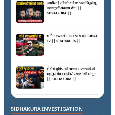
SIDHAKURA || THE REPORTER
उद्यमीलाई रविको सन्देश: 'नआत्तिनुहोस्,
||
डराउनुपर्ने अवस्था छैन’ ||
SIDHAKURA ||
नेपालीलाई भरिया मात्र देख्ने दृष्टिकोण
बदलेका ‘निम्स दाई’ || SIDHAKURA
||
कति Powerful छ TATA को PUNCH
EV || SIDHAKURA ||
कप्तानगञ्जपछि मधेसमा के हुँदैछ ?
आगो निभाउने कि तेल थप्ने ? WHATS
HAPPENING IN MADHESH ? ||
दोहोरो सुविधाको नाममा राज्यमाथिको
ब्रह्मलुट रोक्न बालेनले ल्याए नयाँ कानुन
|| SIDHAKURA ||
कप्तानगञ्ज घटनाको सुरुवात कसरी
भयो ? के के भयो ? || SUNSARI
CASE || SIDHAKURA || THE
राजु पाण्डेले खाली गराएको बाटो के
REPORTER ||
भन्छन् स्थानीय ? || SIDHAKURA ||
SIDHAKURA INVESTIGATION