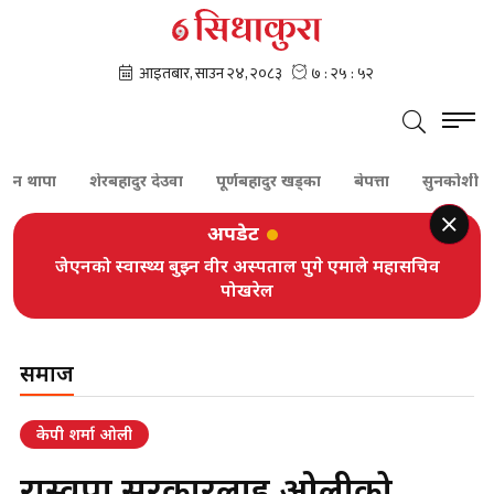
ापा
शेरबहादुर देउवा
पूर्णबहादुर खड्का
बेपत्ता
सुनकोशी
दम
अपडेट
जेएनको स्वास्थ्य बुझ्न वीर अस्पताल पुगे एमाले महासचिव
पोखरेल
समाज
केपी शर्मा ओली