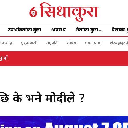
उपभोक्ताका कुरा
अपराध
नेताका कुरा
पैसाका 
बालेन शाह
सुकुमबासी
राष्ट्रपति
कांग्रेस
गगन थापा
शेरबहादुर द
र्जा
ि के भने मोदीले ?