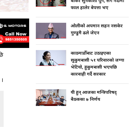
बोकेर सुनकोशी पुगे, सँगै नदीमा
फाल हालेर बेपत्ता भए
ओलीको अपमान सहन नसकेर
गुण्डुमै ढले जेएन
काठमाडौँबाट उठाइएका
छि
सुकुमबासी ५१ परिवारको जग्गा
भेटियो, हुकुमबासी भएपछि
कारवाही गर्दै सरकार
 ।
यी हुन् आजका मन्त्रिपरिषद्
बैठकका ७ निर्णय