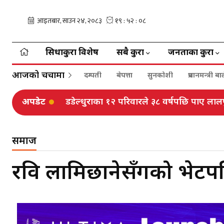
सिधाकुरा विशेष
सबै कुरा
जनताका कुरा
आजको चर्चामा
दम्पती
बेपत्ता
सुनकोशी
प्रधानमन्त्री 
अपडेट
डडेल्धुराका १२ परिवारले ३८ वर्षपछि पाए लालपु
समाज
रवि लामिछानेसँगको भेटपछ