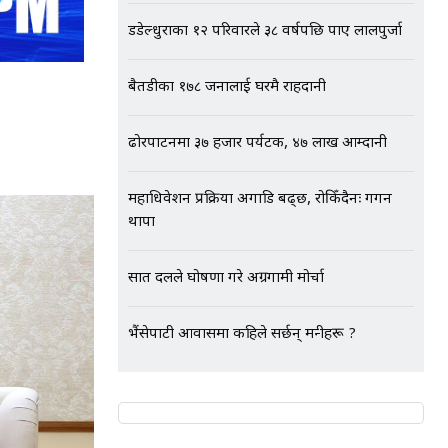
डडेल्धुराका १२ परिवारले ३८ वर्षपछि पाए लालपुर्जा
बैतडीका १७८ जनालाई घरमै राहदानी
ढोरपाटनमा ३७ हजार पर्यटक, ४७ लाख आम्दानी
महाधिवेशन प्रक्रिया अगाडि बढ्छ, रोकिँदैनः गगन
थापा
सात दलले घोषणा गरे अग्रगामी मोर्चा
भैंसेपाटी आवासमा कहिले सर्छन् मन्त्रीहरू ?