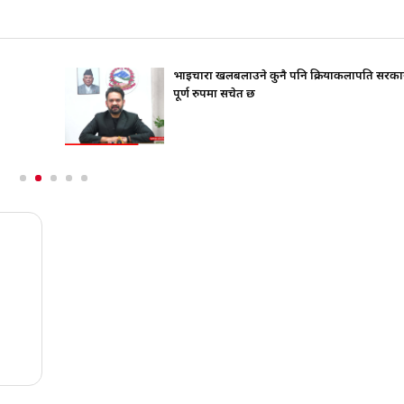
भाइचारा खलबलाउने कुनै पनि क्रियाकलापप्रति सरका
पूर्ण रुपमा सचेत छ